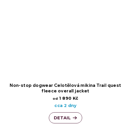
Non-stop dogwear Celotělová mikina Trail quest
fleece overall jacket
1 890 Kč
od
cca 2 dny
DETAIL