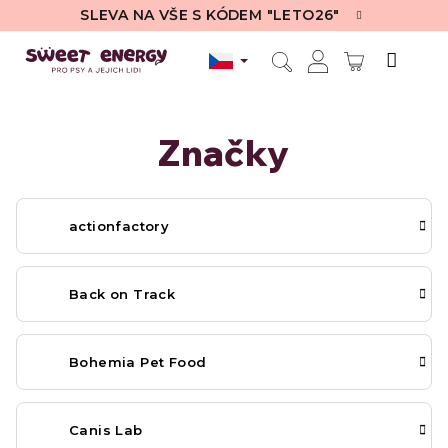
Přejít
SLEVA NA VŠE S KÓDEM "LETO26"
na
obsah
NÁKUPN
Hledat
Přihlášení
KOŠÍK
Značky
actionfactory
Back on Track
Bohemia Pet Food
Canis Lab