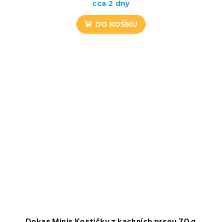
cca 2 dny
DO KOŠÍKU
Dokas Minis Kostičky z kachních prsou 70 g