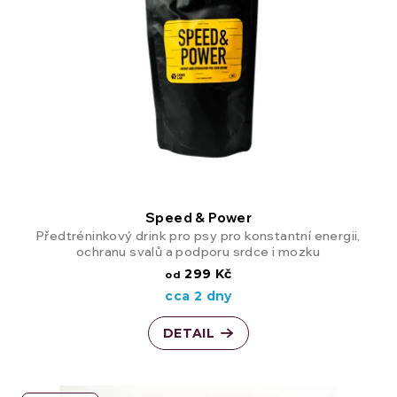
o
i
d
s
u
p
k
r
t
o
ů
d
Speed & Power
Předtréninkový drink pro psy pro konstantní energii,
u
ochranu svalů a podporu srdce i mozku
299 Kč
od
k
cca 2 dny
t
DETAIL
ů