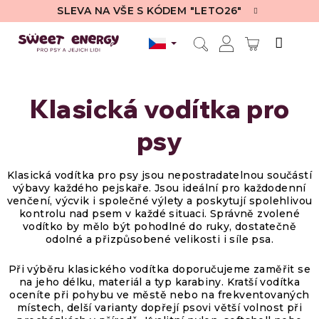
Přejít
SLEVA NA VŠE S KÓDEM "LETO26"
na
obsah
NÁKUPN
Hledat
Přihlášení
KOŠÍK
Klasická vodítka pro
psy
Klasická vodítka pro psy
jsou nepostradatelnou součástí
výbavy každého pejskaře. Jsou ideální pro každodenní
venčení, výcvik i společné výlety a poskytují spolehlivou
kontrolu nad psem v každé situaci. Správně zvolené
vodítko by mělo být pohodlné do ruky, dostatečně
odolné a přizpůsobené velikosti i síle psa.
Při výběru klasického vodítka doporučujeme zaměřit se
na jeho délku, materiál a typ karabiny. Kratší vodítka
oceníte při pohybu ve městě nebo na frekventovaných
místech, delší varianty dopřejí psovi větší volnost při