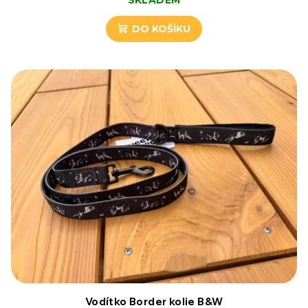
t
DO KOŠÍKU
ů
Vodítko Border kolie B&W