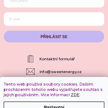
PŘIHLÁSIT SE
info
@
sweetenergy.cz
Tento web používá soubory cookies. Dalším
+420 607 253 790
procházením tohoto webu vyjadřujete souhlas s
jejich používáním. Více informací
ZDE
.
Copyright 2026
SweetEnergy.cz
. Všechna práva
Nastavení