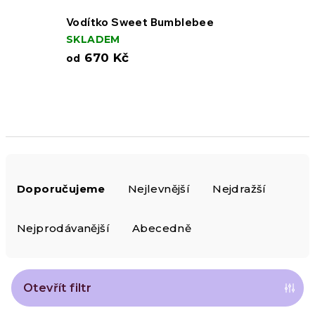
Vodítko Sweet Bumblebee
SKLADEM
670 Kč
od
Ř
Doporučujeme
Nejlevnější
Nejdražší
a
z
Nejprodávanější
Abecedně
e
n
Otevřít filtr