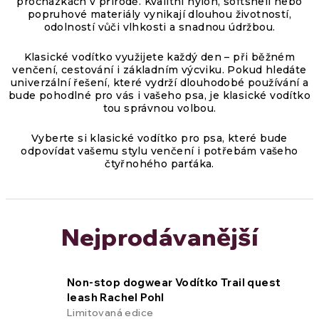
procházkách v přírodě. Kvalitní nylon, softshell nebo
popruhové materiály vynikají dlouhou životností,
odolností vůči vlhkosti a snadnou údržbou.
Klasické vodítko využijete každý den – při běžném
venčení, cestování i základním výcviku. Pokud hledáte
univerzální řešení, které vydrží dlouhodobé používání a
bude pohodlné pro vás i vašeho psa, je klasické vodítko
tou správnou volbou.
Vyberte si klasické vodítko pro psa, které bude
odpovídat vašemu stylu venčení i potřebám vašeho
čtyřnohého parťáka.
Nejprodávanější
Non-stop dogwear Vodítko Trail quest
leash Rachel Pohl
Limitovaná edice