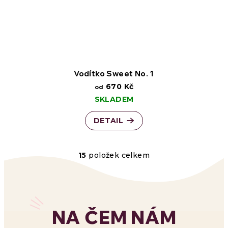
Vodítko Sweet No. 1
670 Kč
od
SKLADEM
DETAIL
15
položek celkem
O
v
l
NA ČEM NÁM
á