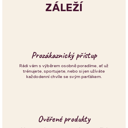
ZÁLEŽÍ
d
a
c
í
p
Prozákaznický přístup
r
Rádi vám s výběrem osobně poradíme, ať už
trénujete, sportujete, nebo si jen užíváte
v
každodenní chvíle se svým parťákem.
k
y
v
Ověřené produkty
ý