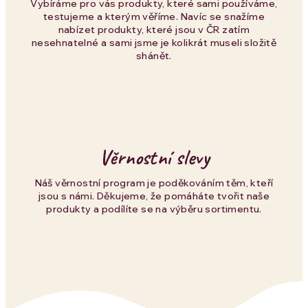
p
Vybíráme pro vás produkty, které sami používáme,
testujeme a kterým věříme. Navíc se snažíme
i
nabízet produkty, které jsou v ČR zatím
nesehnatelné a sami jsme je kolikrát museli složitě
s
shánět.
u
Věrnostní slevy
Náš věrnostní program je poděkováním těm, kteří
jsou s námi. Děkujeme, že pomáháte tvořit naše
produkty a podílíte se na výběru sortimentu.