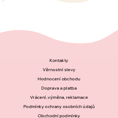
Z
Kontakty
á
Věrnostní slevy
Hodnocení obchodu
p
Doprava a platba
a
Vrácení, výměna, reklamace
t
Podmínky ochrany osobních údajů
í
Obchodní podmínky