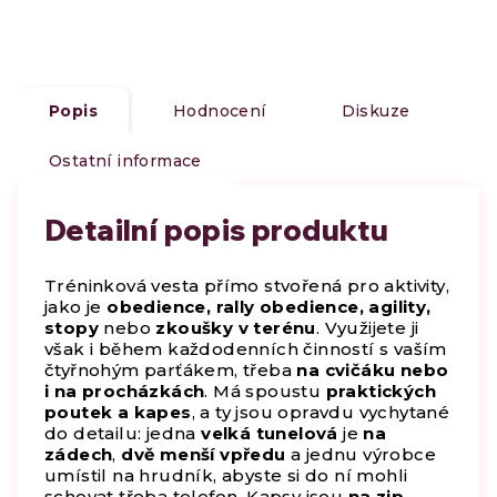
Popis
Hodnocení
Diskuze
Ostatní informace
Detailní popis produktu
Tréninková vesta přímo stvořená pro aktivity,
jako je
obedience, rally obedience, agility,
stopy
nebo
zkoušky v terénu
. Využijete ji
však i během každodenních činností s vaším
čtyřnohým parťákem, třeba
na cvičáku nebo
i na procházkách
. Má spoustu
praktických
poutek a kapes
, a ty jsou opravdu vychytané
do detailu: jedna
velká tunelová
je
na
zádech
,
dvě menší vpředu
a jednu výrobce
umístil na hrudník, abyste si do ní mohli
schovat třeba telefon. Kapsy jsou
na zip
,