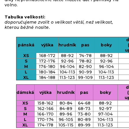
volno.
Tabulka velikostí:
doporučujeme zvolit o velikost větší, než velikost,
kterou běžně nosíte.
d
pánská
výška
hrudník
pas
boky
u
XS
168-172
88-92
74-78
88-92
S
172-176
92-96
78-82
92-96
M
176-180
96-104
82-90
96-104
L
180-184
104-113
90-99
104-113
XL
184-188
113-123
99-109
113-123
d
dámská
výška
hrudník
pas
boky
u
XS
158-162
80-84
64-68
88-92
S
162-166
84-89
68-73
92-97
M
166-170
89-96
73-80
97-104
L
170-174
96-105
80-89
104-113
XL
174-178
105-115
89-99
113-123