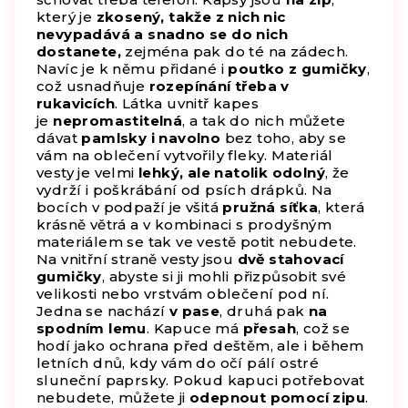
který je
zkosený, takže z nich nic
nevypadává a snadno se do nich
dostanete,
zejména pak do té na zádech.
Navíc je k němu přidané i
poutko z gumičky
,
což usnadňuje
rozepínání třeba v
rukavicích
. Látka uvnitř kapes
je
nepromastitelná
, a tak do nich můžete
dávat
pamlsky i navolno
bez toho, aby se
vám na oblečení vytvořily fleky. Materiál
vesty je velmi
lehký, ale natolik odolný
, že
vydrží i poškrábání od psích drápků. Na
bocích v podpaží je všitá
pružná síťka
, která
krásně větrá a v kombinaci s prodyšným
materiálem se tak ve vestě potit nebudete.
Na vnitřní straně vesty jsou
dvě stahovací
gumičky
, abyste si ji mohli přizpůsobit své
velikosti nebo vrstvám oblečení pod ní.
Jedna se nachází
v pase
, druhá pak
na
spodním lemu
. Kapuce má
přesah
, což se
hodí jako ochrana před deštěm, ale i během
letních dnů, kdy vám do očí pálí ostré
sluneční paprsky. Pokud kapuci potřebovat
nebudete, můžete ji
odepnout pomocí zipu
.