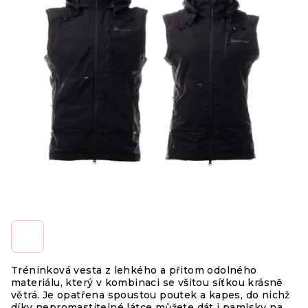
Tréninková vesta z lehkého a přitom odolného
materiálu, který v kombinaci se všitou síťkou krásně
větrá. Je opatřena spoustou poutek a kapes, do nichž
díky nepromastitelné látce můžete dát i pamlsky na