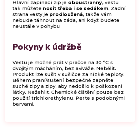
Hlavní zapínací zip je
oboustranný,
vestu
tak můžete
nosit třeba i se sedákem
. Zadní
strana vesty je
prodloužená
, takže vám
nebude táhnout na záda, ani když budete
neustále v pohybu
Pokyny k údržbě
Vestu je možné prát v pračce na 30 °C s
dvojitým mácháním, bez aviváže. Nebělit.
Produkt lze sušit v sušičce za nízké teploty.
Během praní/sušení bezpečně zapněte
suché zipy a zipy, aby nedošlo k poškození
látky. Nežehlit. Chemické čištění pouze bez
použití trichlorethylenu. Perte s podobnými
barvami.