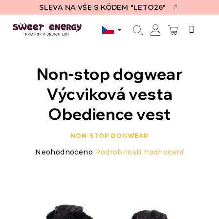
Přejít
SLEVA NA VŠE S KÓDEM "LETO26"
na
obsah
NÁKUPN
Hledat
Přihlášení
KOŠÍK
Non-stop dogwear
Výcviková vesta
Obedience vest
NON-STOP DOGWEAR
Průměrné
Neohodnoceno
Podrobnosti hodnocení
hodnocení
produktu
je
0,0
z
5
hvězdiček.