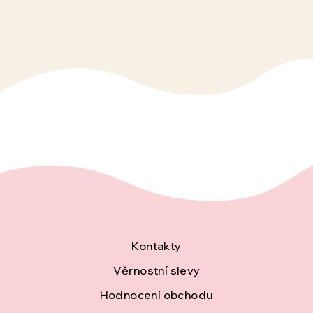
Z
Kontakty
á
Věrnostní slevy
Hodnocení obchodu
p