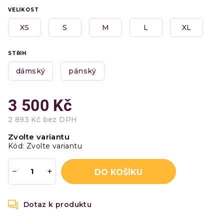
VELIKOST
XS
S
M
L
XL
STŘIH
dámský
pánský
3 500 Kč
2 893 Kč bez DPH
Měrná
Zvolte variantu
cena:
Kód:
Zvolte variantu
−
+
DO KOŠÍKU