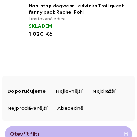
Non-stop dogwear Ledvinka Trail quest
fanny pack Rachel Pohl
Limitovaná edice
SKLADEM
1 020 Kč
Ř
Doporučujeme
Nejlevnější
Nejdražší
a
z
Nejprodávanější
Abecedně
e
n
Otevřít filtr