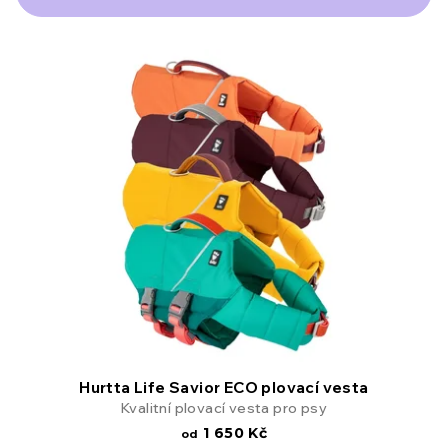
í
V
p
ý
r
p
o
i
d
s
u
p
k
r
t
o
ů
d
Hurtta Life Savior ECO plovací vesta
Kvalitní plovací vesta pro psy
u
1 650 Kč
od