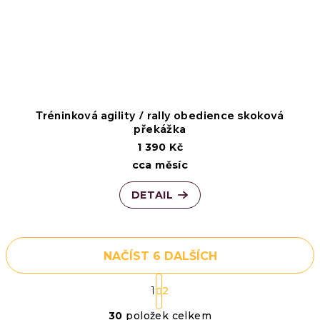
Tréninková agility / rally obedience skoková
překážka
1 390 Kč
cca měsíc
DETAIL
NAČÍST 6 DALŠÍCH
S
1
2
t
O
30
položek celkem