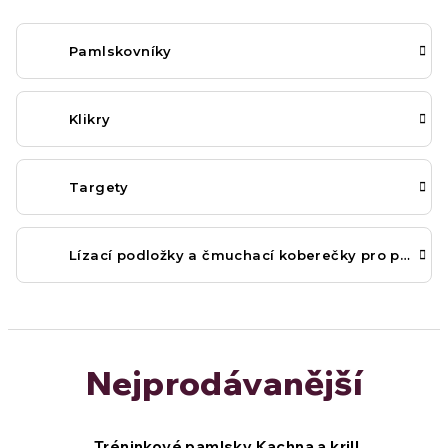
Pamlskovníky
Klikry
Targety
Lízací podložky a čmuchací koberečky pro psy
Nejprodávanější
Tréninkové pamlsky Kachna a krill