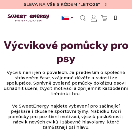
Přejít
SLEVA NA VŠE S KÓDEM "LETO26"
na
obsah
NÁKUPN
Hledat
Přihlášení
KOŠÍK
Výcvikové pomůcky pro
psy
Výcvik není jen o povelech. Je především o společně
stráveném čase, vzájemné důvěře a radosti ze
spolupráce. Správně zvolené pomůcky dokážou psovi
usnadnit učení, zvýšit motivaci a zpříjemnit každodenní
trénink i hru.
Ve SweetEnergy najdete vybavení pro začínající
pejskaře i zkušené sportovní týmy. Nabídku tvoří
pomůcky pro pozitivní motivaci, výcvik poslušnosti,
nácvik nových cviků i zábavné hlavolamy, které
zaměstnají psí hlavu.