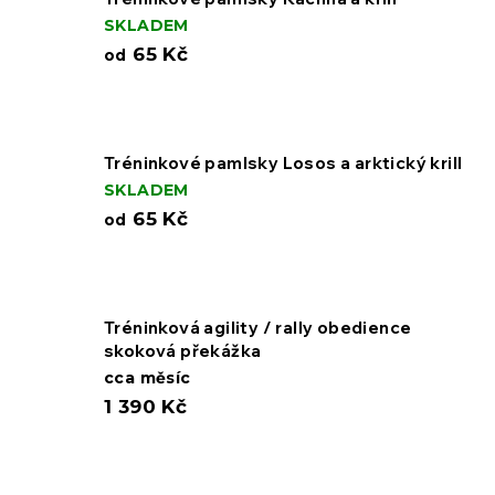
SKLADEM
65 Kč
od
Tréninkové pamlsky Losos a arktický krill
SKLADEM
65 Kč
od
Tréninková agility / rally obedience
skoková překážka
cca měsíc
1 390 Kč