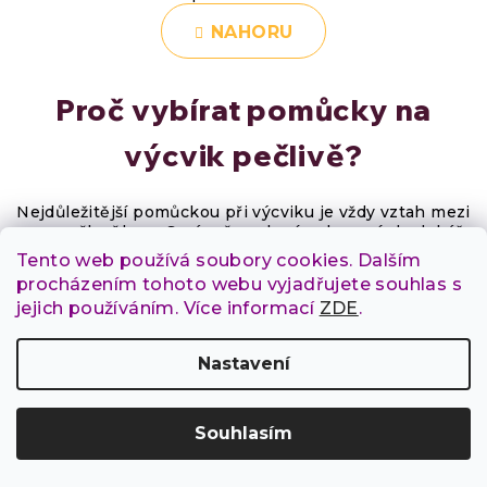
r
v
NAHORU
á
l
n
Proč vybírat pomůcky na
á
k
d
výcvik pečlivě?
o
a
v
Nejdůležitější pomůckou při výcviku je vždy vztah mezi
á
c
psem a člověkem. Správně zvolené vybavení ale dokáže
celý proces výrazně usnadnit. Kvalitní pamlskovník
Tento web používá soubory cookies. Dalším
n
zrychlí odměňování, klikr pomůže přesně označit
í
procházením tohoto webu vyjadřujete souhlas s
správné chování a vhodná hračka zvýší motivaci psa ke
í
jejich používáním. Více informací
ZDE
.
spolupráci.
p
Do nabídky vybíráme produkty, které sami používáme
r
Nastavení
nebo bychom je bez obav doporučili aktivním
pejskařům. Dáváme přednost kvalitě, funkčnosti a
v
dlouhé životnosti před množstvím produktů.
Souhlasím
k