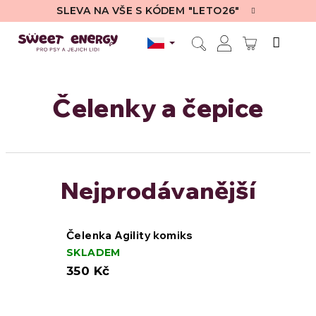
Přejít
SLEVA NA VŠE S KÓDEM "LETO26"
na
obsah
NÁKUPN
Hledat
Přihlášení
KOŠÍK
Čelenky a čepice
Nejprodávanější
Čelenka Agility komiks
SKLADEM
350 Kč