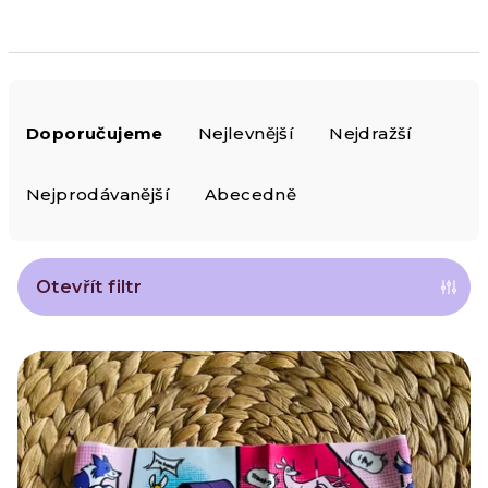
Ř
Doporučujeme
Nejlevnější
Nejdražší
a
z
Nejprodávanější
Abecedně
e
n
Otevřít filtr
í
V
p
ý
r
p
o