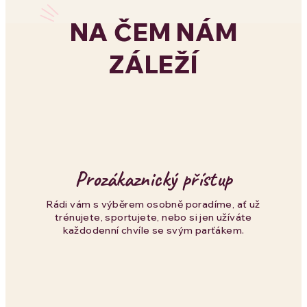
l
NA ČEM NÁM
á
ZÁLEŽÍ
d
a
c
í
p
Prozákaznický přístup
r
Rádi vám s výběrem osobně poradíme, ať už
trénujete, sportujete, nebo si jen užíváte
v
každodenní chvíle se svým parťákem.
k
y