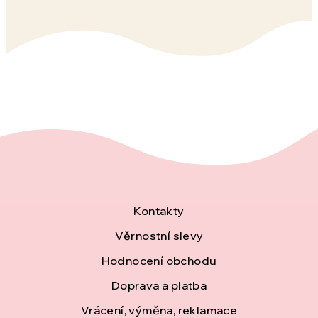
Z
Kontakty
á
Věrnostní slevy
Hodnocení obchodu
p
Doprava a platba
a
Vrácení, výměna, reklamace