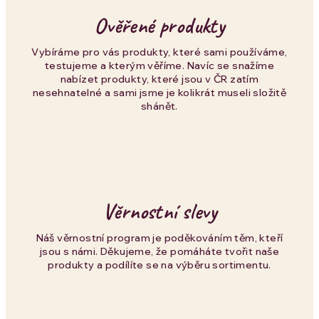
v
Ověřené produkty
ý
p
Vybíráme pro vás produkty, které sami používáme,
testujeme a kterým věříme. Navíc se snažíme
i
nabízet produkty, které jsou v ČR zatím
nesehnatelné a sami jsme je kolikrát museli složitě
s
shánět.
u
Věrnostní slevy
Náš věrnostní program je poděkováním těm, kteří
jsou s námi. Děkujeme, že pomáháte tvořit naše
produkty a podílíte se na výběru sortimentu.