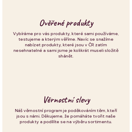
y
v
Ověřené produkty
ý
p
Vybíráme pro vás produkty, které sami používáme,
testujeme a kterým věříme. Navíc se snažíme
i
nabízet produkty, které jsou v ČR zatím
nesehnatelné a sami jsme je kolikrát museli složitě
s
shánět.
u
Věrnostní slevy
Náš věrnostní program je poděkováním těm, kteří
jsou s námi. Děkujeme, že pomáháte tvořit naše
produkty a podílíte se na výběru sortimentu.