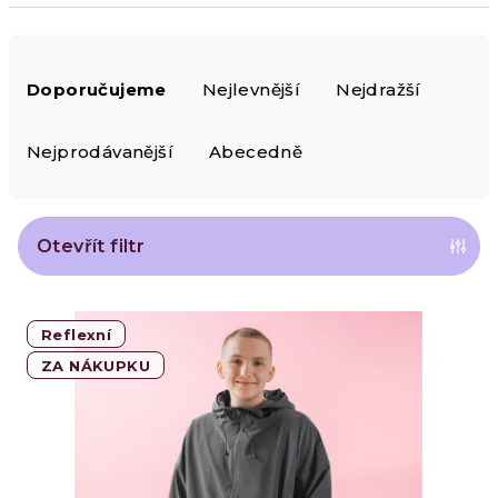
Ř
Doporučujeme
Nejlevnější
Nejdražší
a
z
Nejprodávanější
Abecedně
e
n
Otevřít filtr
í
V
p
Reflexní
ý
ZA NÁKUPKU
r
p
o
i
d