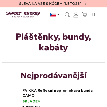
Přejít
SLEVA NA VŠE S KÓDEM "LETO26"
na
obsah
NÁKUPN
Hledat
Přihlášení
KOŠÍK
Pláštěnky, bundy,
kabáty
Nejprodávanější
PAIKKA Reflexní nepromokavá bunda
CAMO
SKLADEM