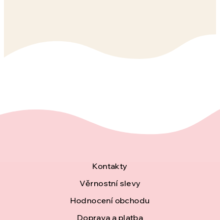
Z
Kontakty
á
Věrnostní slevy
Hodnocení obchodu
p
Doprava a platba