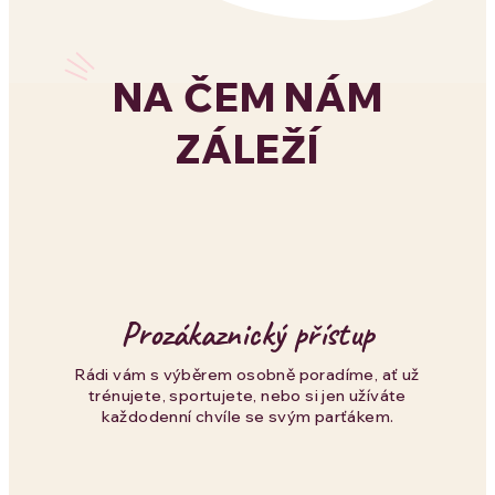
v
l
NA ČEM NÁM
á
ZÁLEŽÍ
d
a
c
í
p
Prozákaznický přístup
r
Rádi vám s výběrem osobně poradíme, ať už
trénujete, sportujete, nebo si jen užíváte
v
každodenní chvíle se svým parťákem.
k