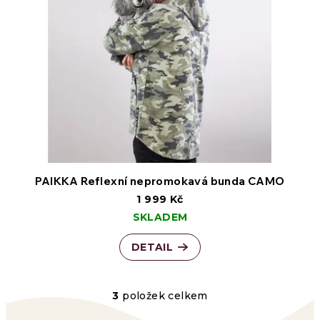
PAIKKA Reflexní nepromokavá bunda CAMO
1 999 Kč
SKLADEM
DETAIL
3
položek celkem
O