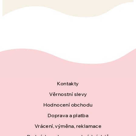
Z
Kontakty
á
Věrnostní slevy
Hodnocení obchodu
p
Doprava a platba
a
Vrácení, výměna, reklamace
t