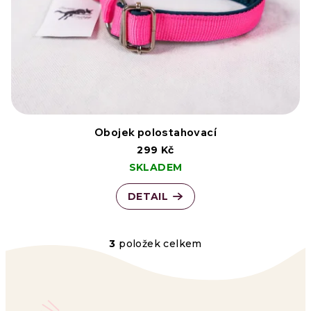
Obojek polostahovací
299 Kč
SKLADEM
DETAIL
3
položek celkem
O
v
l