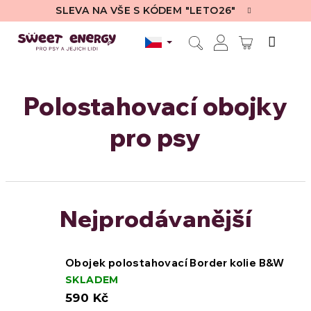
Přejít
SLEVA NA VŠE S KÓDEM "LETO26"
na
obsah
NÁKUPN
Hledat
Přihlášení
KOŠÍK
Polostahovací obojky
pro psy
Nejprodávanější
Obojek polostahovací Border kolie B&W
SKLADEM
590 Kč