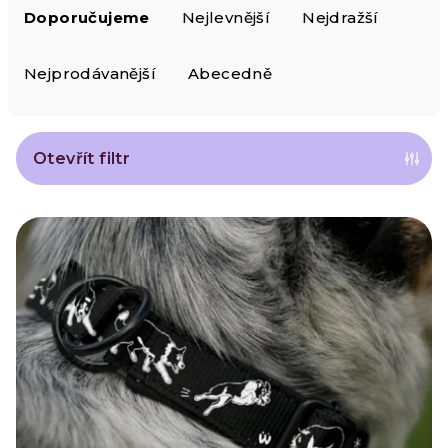
Doporučujeme
Nejlevnější
Nejdražší
a
z
Nejprodávanější
Abecedně
e
n
Otevřít filtr
í
V
p
ý
r
p
o
i
d
s
u
p