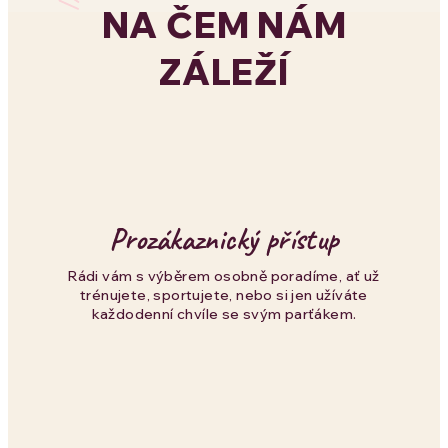
NA ČEM NÁM
á
ZÁLEŽÍ
d
a
c
í
p
Prozákaznický přístup
r
Rádi vám s výběrem osobně poradíme, ať už
trénujete, sportujete, nebo si jen užíváte
v
každodenní chvíle se svým parťákem.
k
y
v