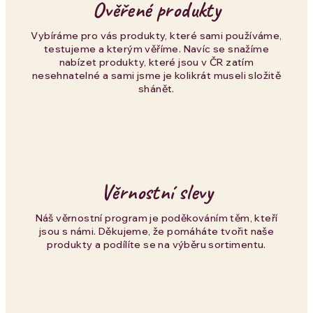
Ověřené produkty
ý
p
Vybíráme pro vás produkty, které sami používáme,
testujeme a kterým věříme. Navíc se snažíme
i
nabízet produkty, které jsou v ČR zatím
nesehnatelné a sami jsme je kolikrát museli složitě
s
shánět.
u
Věrnostní slevy
Náš věrnostní program je poděkováním těm, kteří
jsou s námi. Děkujeme, že pomáháte tvořit naše
produkty a podílíte se na výběru sortimentu.