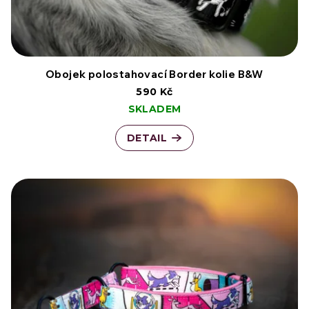
k
r
t
o
ů
d
Obojek polostahovací Border kolie B&W
590 Kč
u
SKLADEM
k
DETAIL
t
ů