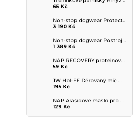
Tréninkové pamlsky Hmyzí protein s Aktivním uhlím
65 Kč
Non-stop dogwear Protector Life Jacket
3 190 Kč
Non-stop dogwear Postroj Ramble
1 389 Kč
NAP RECOVERY proteinová tyčinka pro psy - hovězí
59 Kč
JW Hol-EE Děrovaný míč MEDIUM
195 Kč
NAP Arašídové máslo pro psy - banán
129 Kč