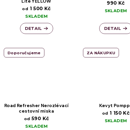
Lite YELLOW
990 Kč
1 500 Kč
od
SKLADEM
SKLADEM
DETAIL
DETAIL
Doporučujeme
ZA NÁKUPKU
Road Refresher Nerozlévací
Kevyt Pompp
cestovní miska
1 150 Kč
od
590 Kč
od
SKLADEM
SKLADEM