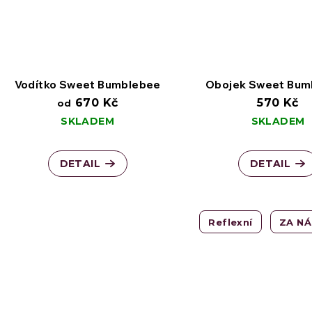
u
k
k
t
Vodítko Sweet Bumblebee
Obojek Sweet Bum
t
ů
670 Kč
570 Kč
od
SKLADEM
SKLADEM
í sluneční záření - auta, okna, terasy, balkóny,...
ů
DETAIL
DETAIL
Univerzální postroj pro každodenní použití
Reflexní
ZA N