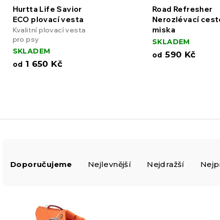
Hurtta Life Savior
Road Refresher
ECO plovací vesta
Nerozlévací cest
miska
Kvalitní plovací vesta
pro psy
SKLADEM
SKLADEM
590 Kč
od
1 650 Kč
od
Ř
Doporučujeme
Nejlevnější
Nejdražší
Nejp
a
V
z