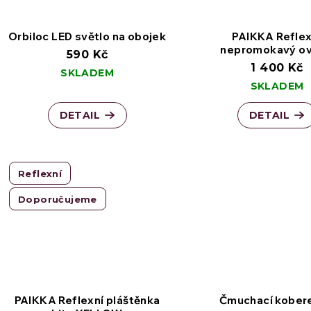
Orbiloc LED světlo na obojek
PAIKKA Reflex
Prémiová plovací vesta pro psy
nepromokavý ov
590 Kč
1 400 Kč
SKLADEM
SKLADEM
Nastavitelný postroj pro štěňata, mladé psy a psy 
DETAIL
DETAIL
Na regeneraci
Reflexní
Doporučujeme
Podpora energie
PAIKKA Reflexní pláštěnka
Čmuchací kober