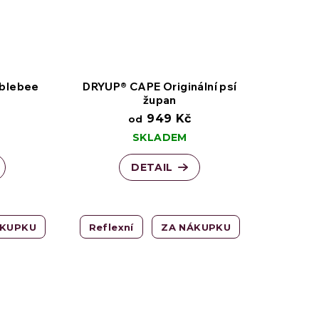
blebee
DRYUP® CAPE Originální psí
župan
949 Kč
od
SKLADEM
DETAIL
ÁKUPKU
Reflexní
ZA NÁKUPKU