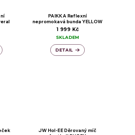
ní
PAIKKA Reflexní
eral
nepromokavá bunda YELLOW
1 999 Kč
SKLADEM
se silnější stavbou těla
DETAIL
eček
JW Hol-EE Děrovaný míč