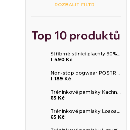
ROZBALIT FILTR
n
e
Top 10 produktů
l
Stříbrné stínící plachty 90%
Odráž
1 490 Kč
Non-stop dogwear POSTROJ LINE 5.0
1 189 Kč
Tréninkové pamlsky Kachna a krill
65 Kč
Tréninkové pamlsky Losos a arktický krill
65 Kč