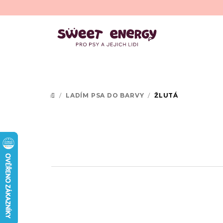
Přejít
na
obsah
/
LADÍM PSA DO BARVY
/
ŽLUTÁ
DOMŮ