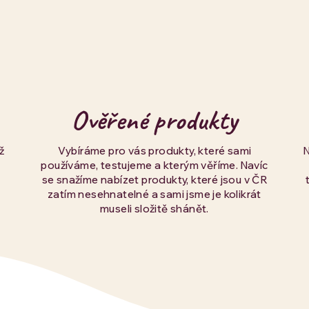
í
p
r
v
Ověřené produkty
k
ž
Vybíráme pro vás produkty, které sami
používáme, testujeme a kterým věříme. Navíc
y
se snažíme nabízet produkty, které jsou v ČR
zatím nesehnatelné a sami jsme je kolikrát
v
museli složitě shánět.
ý
p