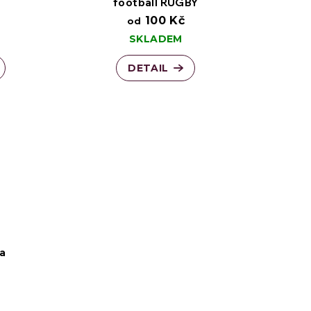
football RUGBY
100 Kč
od
SKLADEM
DETAIL
a