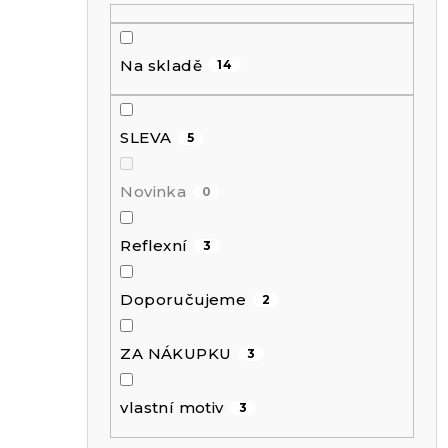
t
Na skladě
14
r
a
SLEVA
5
n
Novinka
0
n
Reflexní
3
Doporučujeme
í
2
ZA NÁKUPKU
3
p
vlastní motiv
3
a