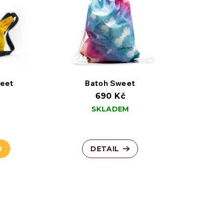
weet
Batoh Sweet
690 Kč
SKLADEM
U
DETAIL