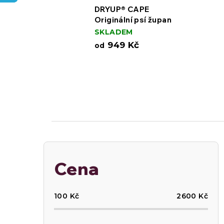
DRYUP® CAPE
Originální psí župan
SKLADEM
949 Kč
od
P
Cena
o
100
Kč
2600
Kč
s