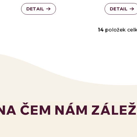
DETAIL
DETAIL
14
položek ce
O
v
l
á
d
NA ČEM NÁM ZÁLEŽ
a
c