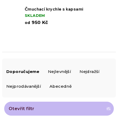
Čmuchací krychle s kapsami
SKLADEM
950 Kč
od
Ř
Doporučujeme
Nejlevnější
Nejdražší
a
z
Nejprodávanější
Abecedně
e
n
Otevřít filtr