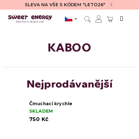
Přejít
SLEVA NA VŠE S KÓDEM "LETO26"
na
obsah
NÁKUPN
Hledat
Přihlášení
KOŠÍK
KABOO
Nejprodávanější
Čmuchací krychle
SKLADEM
750 Kč