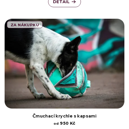
DETAIL
t
ů
ZA NÁKUPKU
Čmuchací krychle s kapsami
950 Kč
od