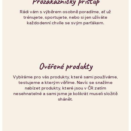
Prozákaznický přístup
r
Rádi vám s výběrem osobně poradíme, ať už
trénujete, sportujete, nebo si jen užíváte
v
každodenní chvíle se svým parťákem.
k
y
v
Ověřené produkty
ý
p
Vybíráme pro vás produkty, které sami používáme,
testujeme a kterým věříme. Navíc se snažíme
i
nabízet produkty, které jsou v ČR zatím
nesehnatelné a sami jsme je kolikrát museli složitě
s
shánět.
u