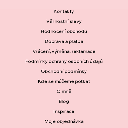
Z
Kontakty
á
Věrnostní slevy
Hodnocení obchodu
p
Doprava a platba
a
Vrácení, výměna, reklamace
t
Podmínky ochrany osobních údajů
í
Obchodní podmínky
Kde se můžeme potkat
O mně
Blog
Inspirace
Moje objednávka