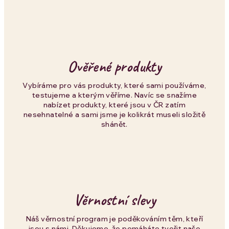
k
y
v
Ověřené produkty
ý
p
Vybíráme pro vás produkty, které sami používáme,
testujeme a kterým věříme. Navíc se snažíme
i
nabízet produkty, které jsou v ČR zatím
nesehnatelné a sami jsme je kolikrát museli složitě
s
shánět.
u
Věrnostní slevy
Náš věrnostní program je poděkováním těm, kteří
jsou s námi. Děkujeme, že pomáháte tvořit naše