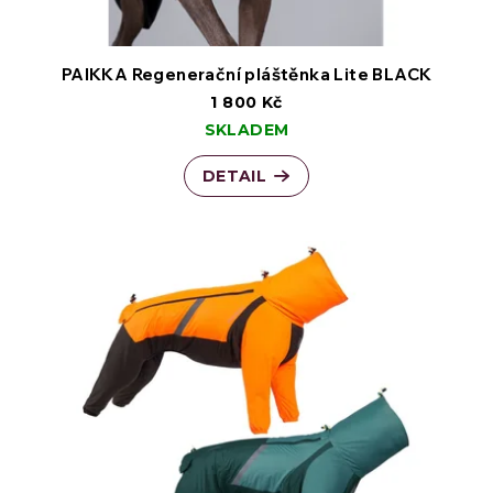
t
o
ů
d
PAIKKA Regenerační pláštěnka Lite BLACK
1 800 Kč
u
SKLADEM
k
DETAIL
t
ů