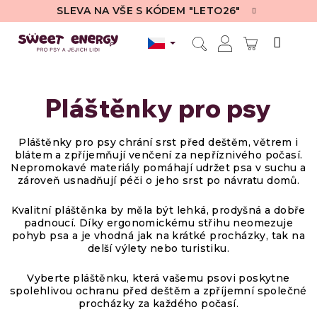
Přejít
SLEVA NA VŠE S KÓDEM "LETO26"
na
obsah
NÁKUPN
Hledat
Přihlášení
KOŠÍK
Pláštěnky pro psy
Pláštěnky pro psy
chrání srst před deštěm, větrem i
blátem a zpříjemňují venčení za nepříznivého počasí.
Nepromokavé materiály pomáhají udržet psa v suchu a
zároveň usnadňují péči o jeho srst po návratu domů.
Kvalitní pláštěnka by měla být lehká, prodyšná a dobře
padnoucí. Díky ergonomickému střihu neomezuje
pohyb psa a je vhodná jak na krátké procházky, tak na
delší výlety nebo turistiku.
Vyberte pláštěnku, která vašemu psovi poskytne
spolehlivou ochranu před deštěm a zpříjemní společné
procházky za každého počasí.