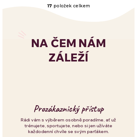
17
položek celkem
O
v
l
NA ČEM NÁM
á
ZÁLEŽÍ
d
a
c
í
p
Prozákaznický přístup
r
Rádi vám s výběrem osobně poradíme, ať už
trénujete, sportujete, nebo si jen užíváte
v
každodenní chvíle se svým parťákem.