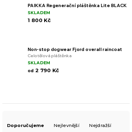
PAIKKA Regenerační pláštěnka Lite BLACK
SKLADEM
1 800 Kč
Non-stop dogwear Fjord overall raincoat
Celotělová pláštěnka
SKLADEM
2 790 Kč
od
Ř
Doporučujeme
Nejlevnější
Nejdražší
a