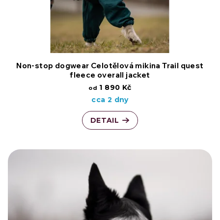
p
k
r
t
o
ů
d
Non-stop dogwear Celotělová mikina Trail quest
fleece overall jacket
u
1 890 Kč
od
cca 2 dny
k
DETAIL
t
ů