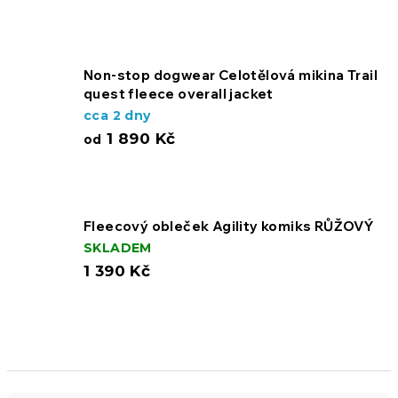
Non-stop dogwear Celotělová mikina Trail
quest fleece overall jacket
cca 2 dny
1 890 Kč
od
Fleecový obleček Agility komiks RŮŽOVÝ
SKLADEM
1 390 Kč