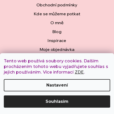
í
Obchodní podmínky
Kde se můžeme potkat
O mně
Blog
Inspirace
Moje objednávka
Tento web používá soubory cookies. Dalším
procházením tohoto webu vyjadřujete souhlas s
jejich používáním. Více informací
ZDE
.
Nastavení
Zaregistrujte se a dostávejte přednostně zprávy o
Souhlasím
nových kolekcích, podílejte se na jejich vývoji a buďte
součástí naší komunity.