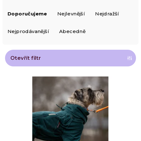
Ř
Doporučujeme
Nejlevnější
Nejdražší
a
z
Nejprodávanější
Abecedně
e
n
Otevřít filtr
í
V
p
ý
r
p
o
i
d
s
u