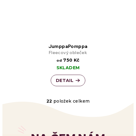
JumppaPomppa
Fleecový obleček
750 Kč
od
SKLADEM
DETAIL
22
položek celkem
O
v
l