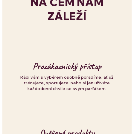
NA ČEM NÁM
á
ZÁLEŽÍ
d
a
c
í
p
Prozákaznický přístup
r
Rádi vám s výběrem osobně poradíme, ať už
trénujete, sportujete, nebo si jen užíváte
v
každodenní chvíle se svým parťákem.
k
y
v
Ověřené produkty