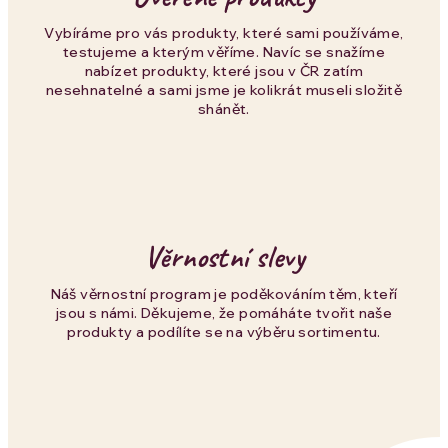
ý
p
Vybíráme pro vás produkty, které sami používáme,
testujeme a kterým věříme. Navíc se snažíme
i
nabízet produkty, které jsou v ČR zatím
nesehnatelné a sami jsme je kolikrát museli složitě
s
shánět.
u
Věrnostní slevy
Náš věrnostní program je poděkováním těm, kteří
jsou s námi. Děkujeme, že pomáháte tvořit naše
produkty a podílíte se na výběru sortimentu.