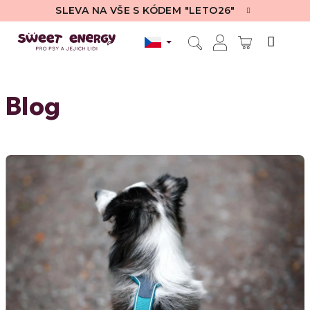
Přejít
SLEVA NA VŠE S KÓDEM "LETO26"
na
obsah
NÁKUPN
Hledat
Přihlášení
KOŠÍK
Blog
V
ý
p
i
s
č