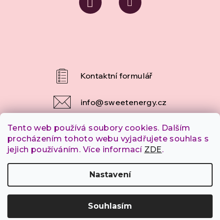
s
u
info
@
sweetenergy.cz
Tento web používá soubory cookies. Dalším
+420 607 253 790
procházením tohoto webu vyjadřujete souhlas s
jejich používáním. Více informací
ZDE
.
Copyright 2026
SweetEnergy.cz
. Všechna práva
Nastavení
vyhrazena.
Souhlasím
Vytvořil Shoptet