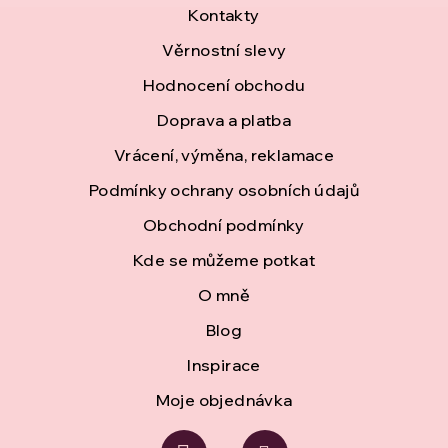
á
Z
Kontakty
c
n
á
Věrnostní slevy
í
í
Hodnocení obchodu
p
p
Doprava a platba
a
r
Vrácení, výměna, reklamace
t
v
Podmínky ochrany osobních údajů
í
k
Obchodní podmínky
Kde se můžeme potkat
y
O mně
v
Blog
ý
Inspirace
p
Moje objednávka
i