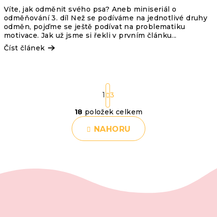
Víte, jak odměnit svého psa? Aneb miniseriál o
odměňování 3. díl Než se podíváme na jednotlivé druhy
odměn, pojďme se ještě podívat na problematiku
motivace. Jak už jsme si řekli v prvním článku...
Číst článek
S
1
3
t
18
položek celkem
O
r
NAHORU
v
á
n
l
k
á
o
d
v
a