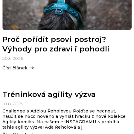
l
á
n
Proč pořídit psovi postroj?
k
Výhody pro zdraví i pohodlí
ů
30.6.2026
Číst článek
Tréninková agility výzva
10.8.2025
Challenge s Adélou Řeholovou Pojďte se hecnout,
naučit se něco nového a vyhrát hračku z nové kolekce
Agility komiks. Na našem > INSTAGRAMU < probíhá
tahle agility výzva! Áďa Řeholová a j...