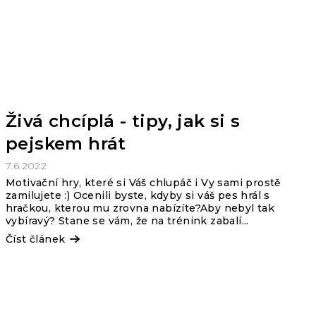
Živá chcíplá - tipy, jak si s
pejskem hrát
7.6.2022
Motivační hry, které si Váš chlupáč i Vy sami prostě
zamilujete :) Ocenili byste, kdyby si váš pes hrál s
hračkou, kterou mu zrovna nabízíte?Aby nebyl tak
vybíravý? Stane se vám, že na trénink zabalí...
Číst článek