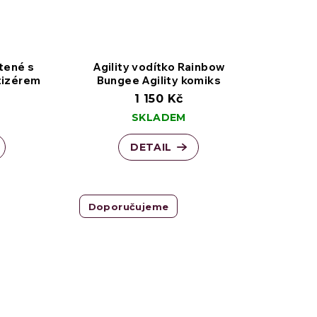
etené s
Agility vodítko Rainbow
tizérem
Bungee Agility komiks
1 150 Kč
SKLADEM
DETAIL
Doporučujeme