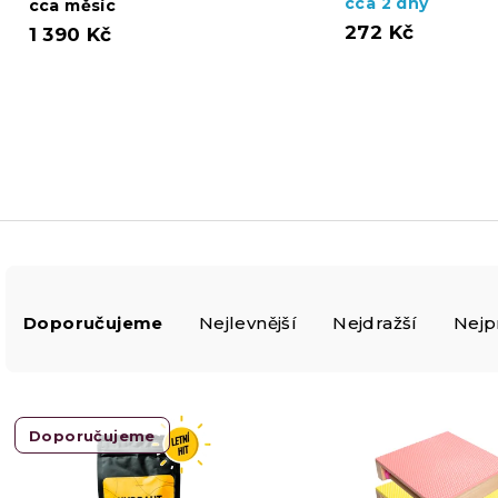
cca 2 dny
cca měsíc
272 Kč
1 390 Kč
Ř
Doporučujeme
Nejlevnější
Nejdražší
Nejp
a
V
z
Doporučujeme
ý
e