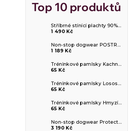
Top 10 produktů
e
Stříbrné stínící plachty 90%
Odráž
l
1 490 Kč
Non-stop dogwear POSTROJ LINE 5.0
1 189 Kč
Tréninkové pamlsky Kachna a krill
65 Kč
Tréninkové pamlsky Losos a arktický krill
65 Kč
Tréninkové pamlsky Hmyzí protein s Aktivním uhlím
65 Kč
Non-stop dogwear Protector Life Jacket
3 190 Kč