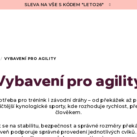
SLEVA NA VŠE S KÓDEM "LETO26"
/
VYBAVENÍ PRO AGILITY
Vybavení pro agilit
potřeba pro trénink i závodní dráhy – od překážek a
ičtější kynologické sporty, kde rozhoduje rychlost, 
člověkem.
t se na stabilitu, bezpečnost a správné rozměry překá
ároveň podporuje správné provedení jednotlivých cvik