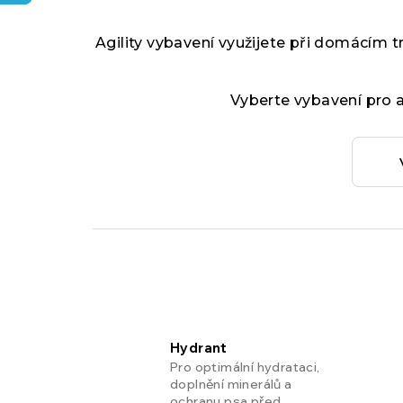
Agility vybavení využijete při domácím t
Vyberte vybavení pro a
Hydrant
Pro optimální hydrataci,
doplnění minerálů a
ochranu psa před