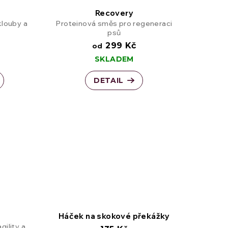
Recovery
se silnější stavbou těla
klouby a
Proteinová směs pro regeneraci
psů
299 Kč
od
SKLADEM
DETAIL
Háček na skokové překážky
gility a