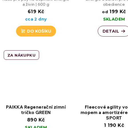
a živin | 600 g
obedience
619 Kč
199 Kč
od
cca 2 dny
SKLADEM
DO KOŠÍKU
DETAIL
ZA NÁKUPKU
PAIKKA Regenerační zimní
Fleecové agility vo
tričko GREEN
mopem a amortizére
SPORT
890 Kč
1 190 Kč
SKLADEM