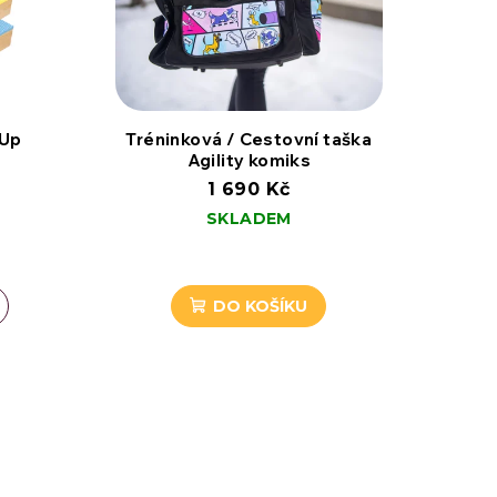
 Up
Tréninková / Cestovní taška
Agility komiks
1 690 Kč
SKLADEM
DO KOŠÍKU