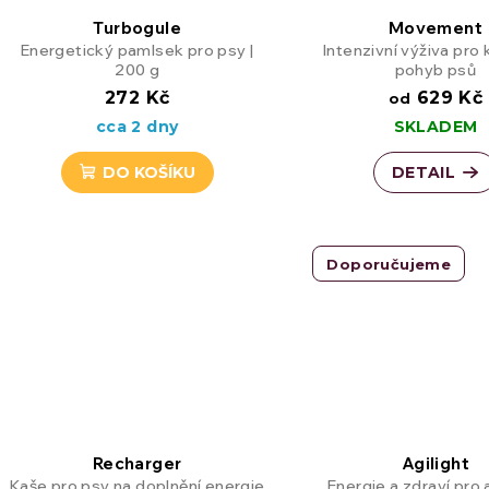
Turbogule
Movement
Nastavitelný postroj pro štěňata, mladé psy a psy 
Energetický pamlsek pro psy |
Intenzivní výživa pro 
200 g
pohyb psů
272 Kč
629 Kč
od
Na regeneraci
cca 2 dny
SKLADEM
DO KOŠÍKU
DETAIL
Podpora energie
Doporučujeme
Recharger
Agilight
Kaše pro psy na doplnění energie
Energie a zdraví pro a