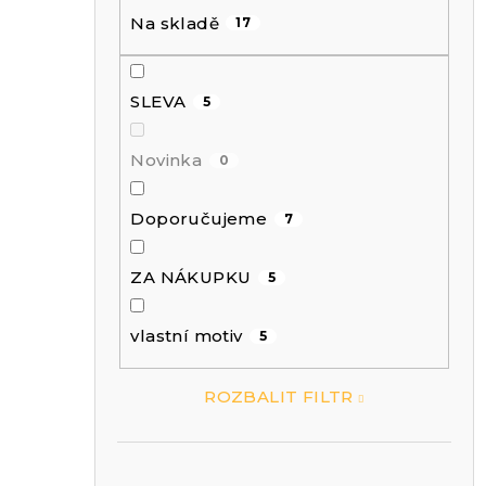
Na skladě
17
r
a
SLEVA
5
n
Novinka
0
n
Doporučujeme
7
ZA NÁKUPKU
í
5
vlastní motiv
5
p
ROZBALIT FILTR
a
n