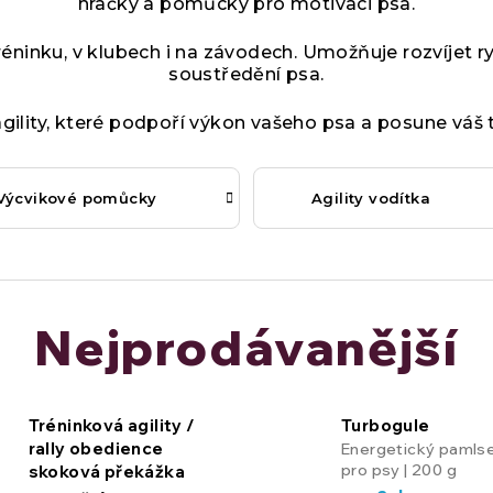
hračky a pomůcky pro motivaci psa.
réninku, v klubech i na závodech. Umožňuje rozvíjet ry
soustředění psa.
gility, které podpoří výkon vašeho psa a posune váš t
Výcvikové pomůcky
Agility vodítka
Nejprodávanější
Tréninková agility /
Turbogule
rally obedience
Energetický pamls
pro psy | 200 g
skoková překážka