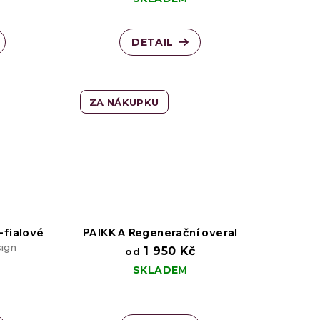
DETAIL
ZA NÁKUPKU
-fialové
PAIKKA Regenerační overal
sign
1 950 Kč
od
SKLADEM