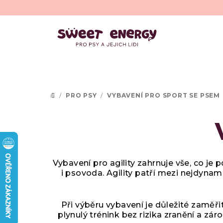
Přejít
na
obsah
/
PRO PSY
/
VYBAVENÍ PRO SPORT SE PSEM
DOMŮ
Vybavení pro agility
zahrnuje vše, co je 
i psovoda. Agility patří mezi nejdynam
Při výběru vybavení je důležité zaměři
plynulý trénink bez rizika zranění a z