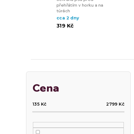
přehřátím v horku a na
túrách
cca 2 dny
319 Kč
P
Cena
o
135
Kč
2799
Kč
s
t