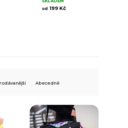
SKLADEM
199 Kč
od
rodávanější
Abecedně