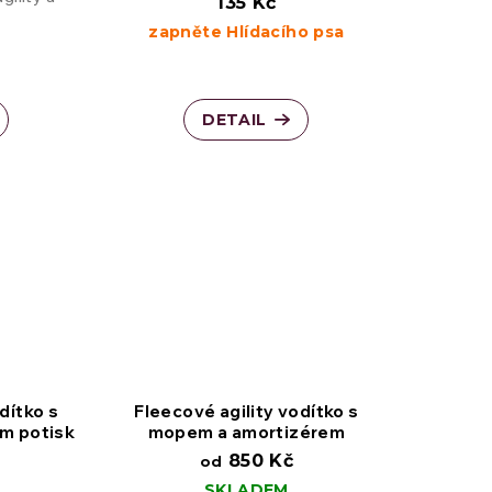
135 Kč
zapněte Hlídacího psa
DETAIL
dítko s
Fleecové agility vodítko s
m potisk
mopem a amortizérem
850 Kč
od
SKLADEM