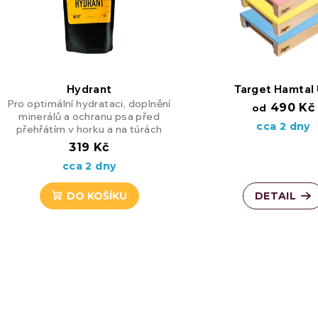
p
n
i
í
Hydrant
Target Hamtal
s
Pro optimální hydrataci, doplnění
p
490 Kč
od
minerálů a ochranu psa před
cca 2 dny
přehřátím v horku a na túrách
p
r
319 Kč
cca 2 dny
r
o
DO KOŠÍKU
DETAIL
o
d
d
u
u