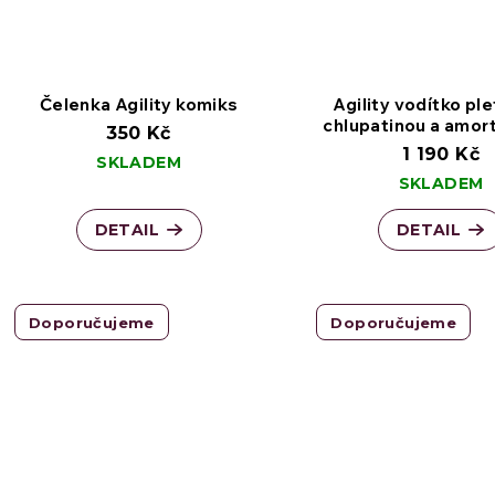
k
k
t
í sluneční záření - auta, okna, terasy, balkóny,...
t
Čelenka Agility komiks
Agility vodítko pl
ů
chlupatinou a amor
350 Kč
1 190 Kč
SKLADEM
ů
Univerzální postroj pro každodenní použití
SKLADEM
DETAIL
DETAIL
Doporučujeme
Doporučujeme
Prémiová plovací vesta pro psy