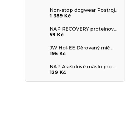
Non-stop dogwear Postroj Ramble
1 389 Kč
NAP RECOVERY proteinová tyčinka pro psy - hovězí
59 Kč
JW Hol-EE Děrovaný míč MEDIUM
195 Kč
NAP Arašídové máslo pro psy - banán
129 Kč