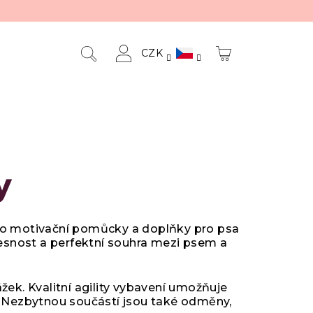
CZK
NÁKUPNÍ
Hledat
Přihlášení
KOŠÍK
y
ž po motivační pomůcky a doplňky pro psa
přesnost a perfektní souhra mezi psem a
žek. Kvalitní agility vybavení umožňuje
ů. Nezbytnou součástí jsou také odměny,