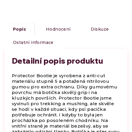
Popis
Hodnocení
Diskuze
Ostatní informace
Detailní popis produktu
Protector Bootie je vyrobena z anti-cut
materiálu stupně 5 a potažená nitrilovou
gumou pro extra ochranu. Díky gumovému
povrchu má botička skvělý grip i na
kluzkých površích. Protector Bootie jsme
vyvinuli pro trekking a mushing, ale skvěle
se hodí v každé situaci, kdy psí pacička
potřebuje ochránit. I kdyby to byla jen
procházka po posoleném chodníku. Na
vnitřní straně je materiál bezešvý, aby se
zabránilo odírání tlapky. Botička je přes svou