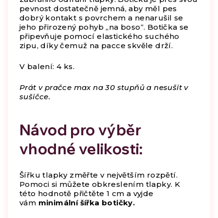
pevnost dostatečně jemná, aby měl pes
dobrý kontakt s povrchem a nenarušil se
jeho přirozený pohyb „na boso“. Botička se
připevňuje pomocí elastického suchého
zipu, díky čemuž na pacce skvěle drží.
V balení: 4 ks.
Prát v pračce max na 30 stupňů a nesušit v
sušičce.
Návod pro výběr
vhodné velikosti:
Šířku tlapky změřte v největším rozpětí.
Pomoci si můžete obkreslením tlapky. K
této hodnotě přičtěte 1 cm a vyjde
vám
minimální šířka botičky.