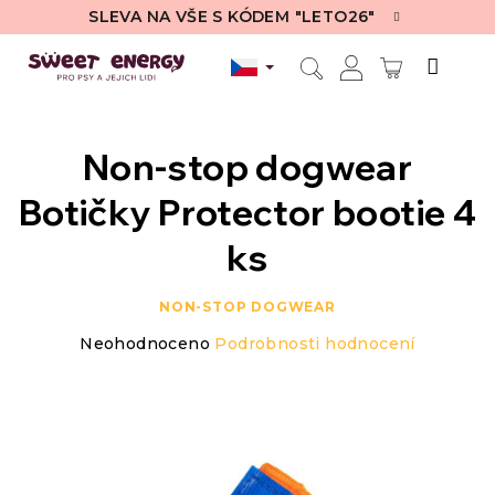
Přejít
SLEVA NA VŠE S KÓDEM "LETO26"
na
obsah
NÁKUPN
Hledat
Přihlášení
KOŠÍK
Non-stop dogwear
Botičky Protector bootie 4
ks
NON-STOP DOGWEAR
Průměrné
Neohodnoceno
Podrobnosti hodnocení
hodnocení
produktu
je
0,0
z
5
hvězdiček.