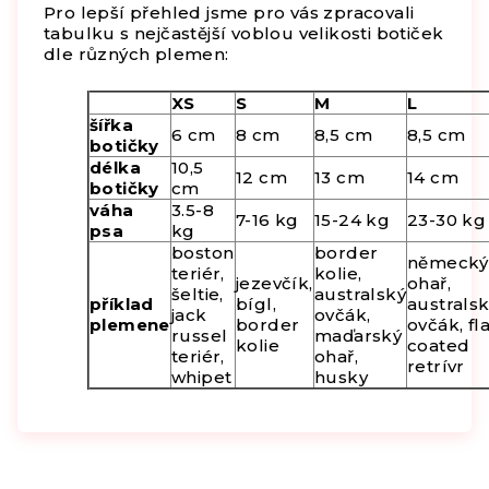
Pro lepší přehled jsme pro vás zpracovali
tabulku s nejčastější voblou velikosti botiček
dle různých plemen:
XS
S
M
L
šířka
6 cm
8 cm
8,5 cm
8,5 cm
botičky
délka
10,5
12 cm
13 cm
14 cm
botičky
cm
váha
3.5-8
7-16 kg
15-24 kg
23-30 kg
psa
kg
boston
border
německý
teriér,
kolie,
jezevčík,
ohař,
šeltie,
australský
příklad
bígl,
australs
jack
ovčák,
plemene
border
ovčák, fla
russel
maďarský
kolie
coated
teriér,
ohař,
retrívr
whipet
husky