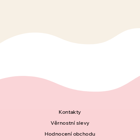
Z
Kontakty
á
Věrnostní slevy
Hodnocení obchodu
p