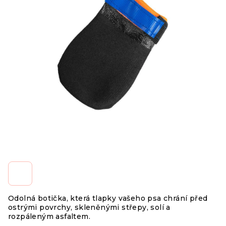
Odolná botička, která tlapky vašeho psa chrání před
ostrými povrchy, skleněnými střepy, solí a
rozpáleným asfaltem.