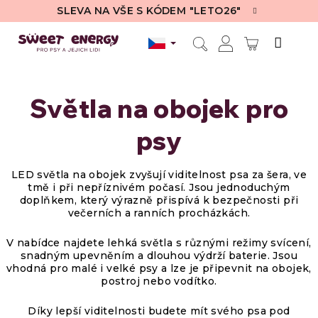
Přejít
SLEVA NA VŠE S KÓDEM "LETO26"
na
obsah
NÁKUPN
Hledat
Přihlášení
KOŠÍK
Světla na obojek pro
psy
LED světla na obojek zvyšují viditelnost psa za šera, ve
tmě i při nepříznivém počasí. Jsou jednoduchým
doplňkem, který výrazně přispívá k bezpečnosti při
večerních a ranních procházkách.
V nabídce najdete lehká světla s různými režimy svícení,
snadným upevněním a dlouhou výdrží baterie. Jsou
vhodná pro malé i velké psy a lze je připevnit na obojek,
postroj nebo vodítko.
Díky lepší viditelnosti budete mít svého psa pod