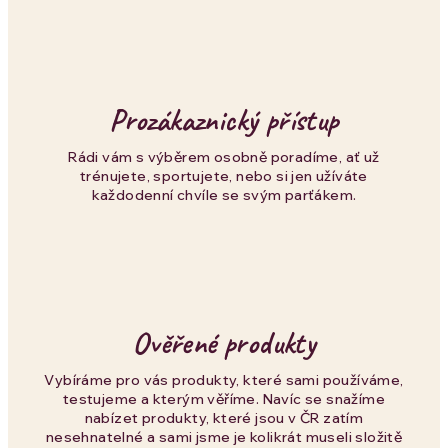
c
í
p
Prozákaznický přístup
r
Rádi vám s výběrem osobně poradíme, ať už
trénujete, sportujete, nebo si jen užíváte
v
každodenní chvíle se svým parťákem.
k
y
v
Ověřené produkty
ý
p
Vybíráme pro vás produkty, které sami používáme,
testujeme a kterým věříme. Navíc se snažíme
i
nabízet produkty, které jsou v ČR zatím
nesehnatelné a sami jsme je kolikrát museli složitě