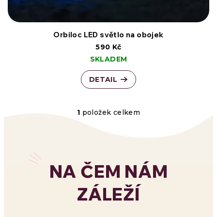
t
o
ů
d
Orbiloc LED světlo na obojek
590 Kč
u
SKLADEM
k
DETAIL
t
ů
1
položek celkem
O
v
l
NA ČEM NÁM
á
ZÁLEŽÍ
d
a