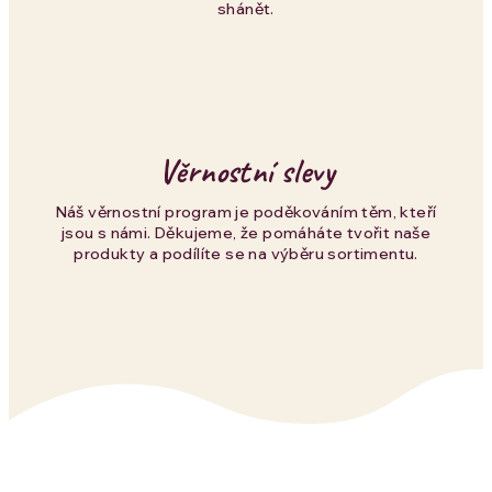
s
shánět.
u
Věrnostní slevy
Náš věrnostní program je poděkováním těm, kteří
jsou s námi. Děkujeme, že pomáháte tvořit naše
produkty a podílíte se na výběru sortimentu.