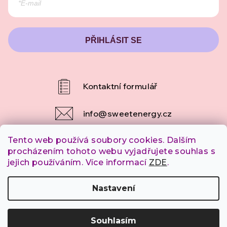
PŘIHLÁSIT SE
info
@
sweetenergy.cz
Tento web používá soubory cookies. Dalším
+420 607 253 790
procházením tohoto webu vyjadřujete souhlas s
jejich používáním. Více informací
ZDE
.
Copyright 2026
SweetEnergy.cz
. Všechna práva
Nastavení
vyhrazena.
Souhlasím
Vytvořil Shoptet