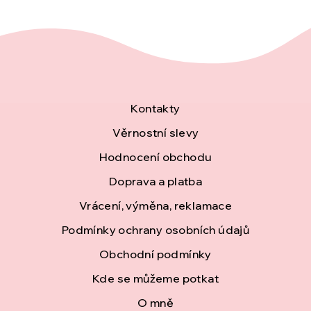
Z
Kontakty
á
Věrnostní slevy
Hodnocení obchodu
p
Doprava a platba
a
Vrácení, výměna, reklamace
t
Podmínky ochrany osobních údajů
í
Obchodní podmínky
Kde se můžeme potkat
O mně