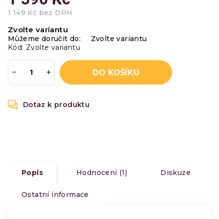
1 149 Kč bez DPH
Měrná
Zvolte variantu
cena:
Můžeme doručit do:
Zvolte variantu
Kód:
Zvolte variantu
−
+
DO KOŠÍKU
Popis
Hodnocení (1)
Diskuze
Ostatní informace