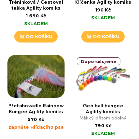
Tréninková / Cestovní
Klíčenka Agility komiks
taška Agility komiks
190 Kč
1 690 Kč
SKLADEM
SKLADEM
DO KOŠÍKU
DO KOŠÍKU
Doporučujeme
Přetahovadlo Rainbow
Geo ball bungee
Bungee Agility komiks
Agility komiks
Měkký, přitom odolný
570 Kč
790 Kč
zapněte Hlídacího psa
SKLADEM