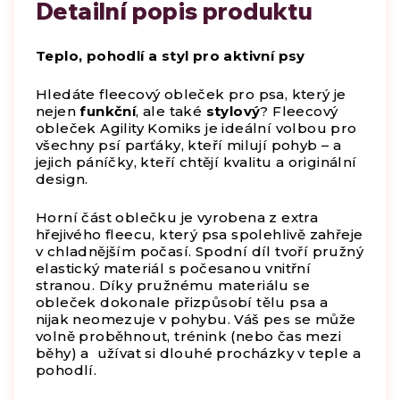
Detailní popis produktu
Teplo, pohodlí a styl pro aktivní psy
Hledáte fleecový obleček pro psa, který je
nejen
funkční
, ale také
stylový
? Fleecový
obleček Agility Komiks je ideální volbou pro
všechny psí parťáky, kteří milují pohyb – a
jejich páníčky, kteří chtějí kvalitu a originální
design.
Horní část oblečku je vyrobena z extra
hřejivého fleecu, který psa spolehlivě zahřeje
v chladnějším počasí. Spodní díl tvoří pružný
elastický materiál s počesanou vnitřní
stranou. Díky pružnému materiálu se
obleček dokonale přizpůsobí tělu psa a
nijak neomezuje v pohybu. Váš pes se může
volně proběhnout, trénink (nebo čas mezi
běhy) a užívat si dlouhé procházky v teple a
pohodlí.