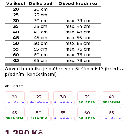
Velikost
Délka zad
Obvod hrudníku
20
20 cm
25
25 cm
30
30 cm
max. 39 cm
35
35 cm
max. 44 cm
40
40 cm
max. 48 cm
45
45 cm
max. 56 cm
50
50 cm
max. 65 cm
55
55 cm
max. 73 cm
60
60 cm
max. 76 cm
65
65 cm
max. 78 cm
Obvod hrudníku je měřen v nejširším místě (hned za
předními končetinami)
VELIKOST
20
25
30
35
40
do měsíce
do měsíce
do měsíce
SKLADEM
SKLADEM
45
50
55
60
65
SKLADEM
SKLADEM
do měsíce
SKLADEM
do měsíce
1 390 Kč