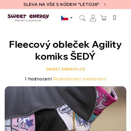
Přejít
SLEVA NA VŠE S KÓDEM "LETO26"
na
obsah
NÁKUPN
Hledat
Přihlášení
KOŠÍK
Fleecový obleček Agility
komiks ŠEDÝ
SWEET ENERGY.CZ
Průměrné
1 hodnocení
Podrobnosti hodnocení
hodnocení
produktu
je
4,0
z
5
hvězdiček.