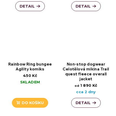
DETAIL
DETAIL
Rainbow Ring bungee
Non-stop dogwear
Agility komiks
Celotělová mikina Trail
quest fleece overall
450 Kč
jacket
SKLADEM
1 890 Kč
od
cca 2 dny
DO KOŠÍKU
DETAIL