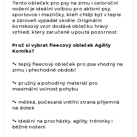
Tento obleček pro psy na zimu i celoroční
nošení je ideální volbou pro aktivní psy,
sportovce i mazlíčky, kteří chtějí být v teple
a zároveň vypadat skvěle. Originální
komiksový vzor dodává oblečku hravý
vzhled, který zaručeně upoutá pozornost.
Proč si vybrat fleecový obleček Agility
Komiks?
🐾 teplý fleecový obleček pro psa vhodný na
zimu i přechodné období
🐾 pružný a pohodlný materiál pro
maximální volnost pohybu
🐾 měkká, počesaná vnitřní strana příjemná
na dotek
🐾 ideální na procházky, agility, tréninky i
běžné nošení