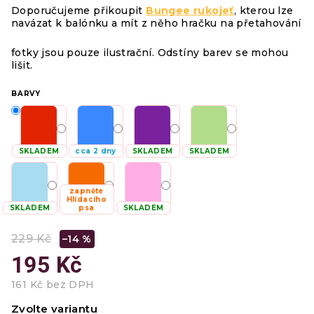
Doporučujeme přikoupit
Bungee rukojeť
, kterou lze
navázat k balónku a mít z něho hračku na přetahování
fotky jsou pouze ilustrační. Odstíny barev se mohou
lišit.
BARVY
SKLADEM
cca 2 dny
SKLADEM
SKLADEM
zapněte
Hlídacího
SKLADEM
psa
SKLADEM
229 Kč
–14 %
195 Kč
161 Kč bez DPH
Měrná
Zvolte variantu
cena: