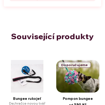
Související produkty
Doporučujeme
Bungee rukojeť
Pompon bungee
Dej hračce novou tvář
590 Kč
od