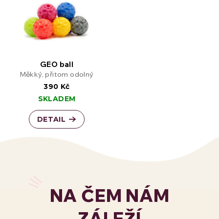
GEO ball
Měkký, přitom odolný
390 Kč
SKLADEM
DETAIL
NA ČEM NÁM
ZÁLEŽÍ