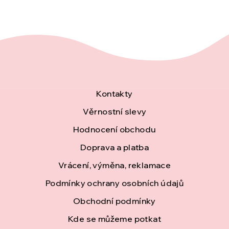
Z
Kontakty
á
Věrnostní slevy
Hodnocení obchodu
p
Doprava a platba
a
Vrácení, výměna, reklamace
t
Podmínky ochrany osobních údajů
í
Obchodní podmínky
Kde se můžeme potkat