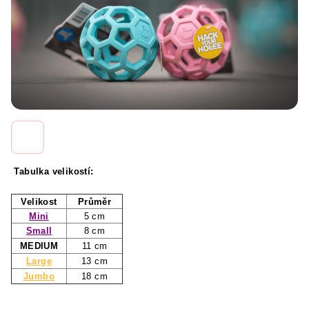
Tabulka velikostí:
Velikost
Průměr
Mini
5 cm
Small
8 cm
MEDIUM
11 cm
Large
13 cm
Jumbo
18 cm