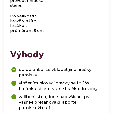
plovoucí hračka
stane.
Do velikosti S
hravě vložíte
hračku s
průměrem 5 cm.
Výhody
do balónků lze vkládat jiné hračky i
pamlsky
vložením plovací hračky se i z JW
balónku rázem stane hračka do vody
zalíbení si najdou snad všichni psi -
vášniví přetahovači, aportéři i
pamlskožřouti