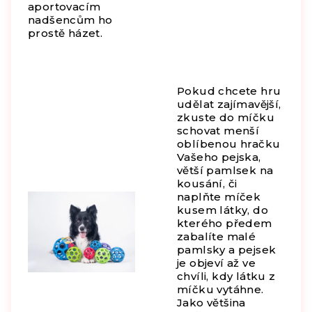
aportovacím
nadšencům ho
prostě házet.
Pokud chcete hru
udělat zajímavější,
zkuste do míčku
schovat menší
oblíbenou hračku
Vašeho pejska,
větší pamlsek na
kousání, či
naplňte míček
kusem látky, do
kterého předem
zabalíte malé
pamlsky a pejsek
je objeví až ve
chvíli, kdy látku z
míčku vytáhne.
Jako většina