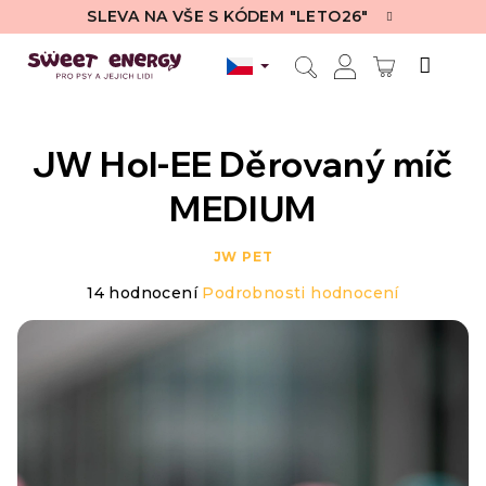
Přejít
SLEVA NA VŠE S KÓDEM "LETO26"
na
obsah
NÁKUPN
Hledat
Přihlášení
KOŠÍK
JW Hol-EE Děrovaný míč
MEDIUM
JW PET
Průměrné
14 hodnocení
Podrobnosti hodnocení
hodnocení
produktu
je
5,0
z
5
hvězdiček.