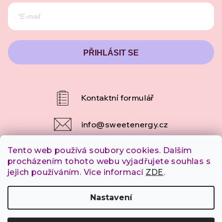
PŘIHLÁSIT SE
info
@
sweetenergy.cz
Tento web používá soubory cookies. Dalším
+420 607 253 790
procházením tohoto webu vyjadřujete souhlas s
jejich používáním. Více informací
ZDE
.
Copyright 2026
SweetEnergy.cz
. Všechna práva
Nastavení
vyhrazena.