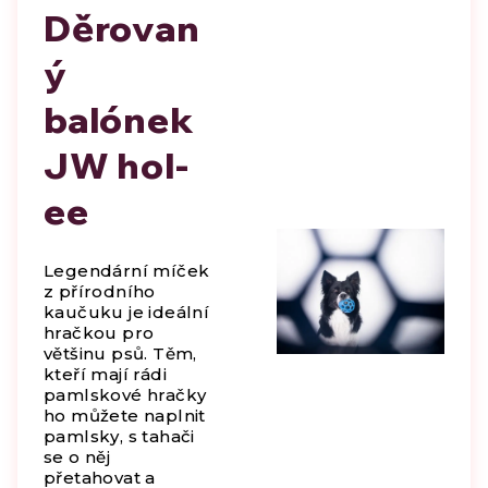
Děrovan
ý
balónek
JW hol-
ee
Legendární míček
z přírodního
kaučuku je ideální
hračkou pro
většinu psů. Těm,
kteří mají rádi
pamlskové hračky
ho můžete naplnit
pamlsky, s tahači
se o něj
přetahovat a