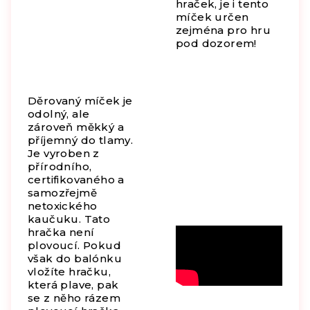
hraček, je i tento
míček určen
zejména pro hru
pod dozorem!
Děrovaný míček je
odolný, ale
zároveň měkký a
příjemný do tlamy.
Je vyroben z
přírodního,
certifikovaného a
samozřejmě
netoxického
kaučuku. Tato
hračka není
plovoucí. Pokud
však do balónku
vložíte hračku,
která plave, pak
se z něho rázem