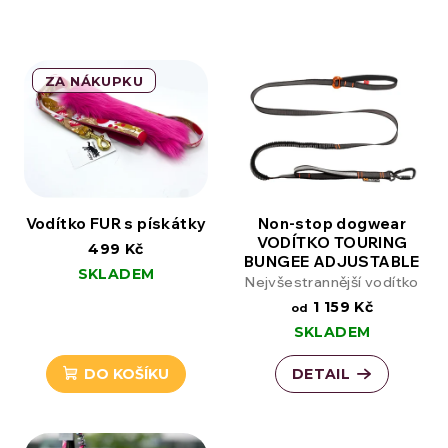
ZA NÁKUPKU
Vodítko FUR s pískátky
Non-stop dogwear
VODÍTKO TOURING
499 Kč
BUNGEE ADJUSTABLE
SKLADEM
Nejvšestrannější vodítko
1 159 Kč
od
SKLADEM
DO KOŠÍKU
DETAIL