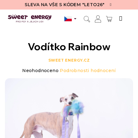
Přejít
SLEVA NA VŠE S KÓDEM "LETO26"
na
obsah
NÁKUPN
Hledat
Přihlášení
KOŠÍK
Vodítko Rainbow
SWEET ENERGY.CZ
Průměrné
Neohodnoceno
Podrobnosti hodnocení
hodnocení
produktu
je
0,0
z
5
hvězdiček.