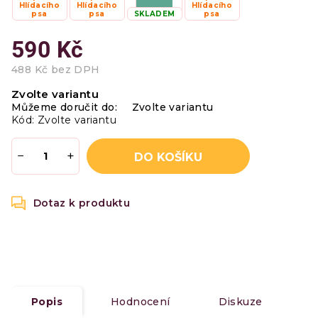
Hlídacího
Hlídacího
Hlídacího
psa
psa
SKLADEM
psa
590 Kč
488 Kč bez DPH
Měrná
Zvolte variantu
cena:
Můžeme doručit do:
Zvolte variantu
Kód:
Zvolte variantu
−
+
DO KOŠÍKU
Popis
Hodnocení
Diskuze