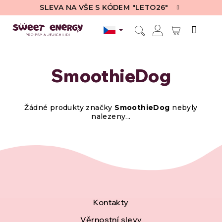
Přejít
SLEVA NA VŠE S KÓDEM "LETO26"
na
obsah
NÁKUPN
Hledat
Přihlášení
KOŠÍK
SmoothieDog
Žádné produkty značky
SmoothieDog
nebyly
nalezeny...
Z
Kontakty
Věrnostní slevy