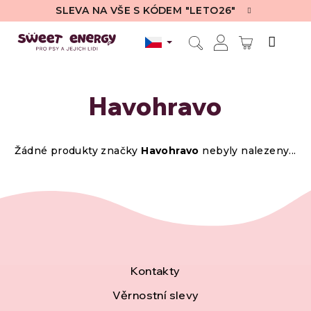
Přejít
SLEVA NA VŠE S KÓDEM "LETO26"
na
obsah
NÁKUPN
Hledat
Přihlášení
KOŠÍK
Havohravo
Žádné produkty značky
Havohravo
nebyly nalezeny...
Z
Kontakty
á
Věrnostní slevy