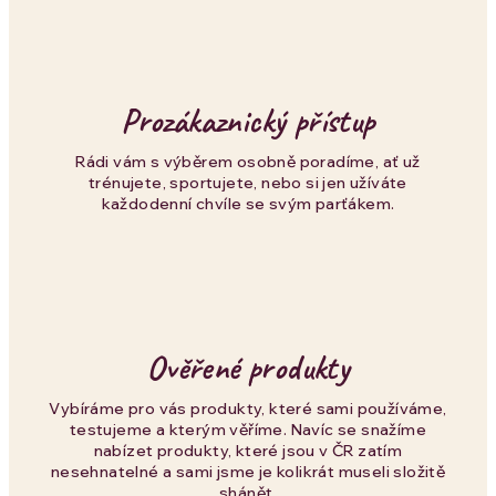
c
í
p
Prozákaznický přístup
r
Rádi vám s výběrem osobně poradíme, ať už
trénujete, sportujete, nebo si jen užíváte
v
každodenní chvíle se svým parťákem.
k
y
v
Ověřené produkty
ý
p
Vybíráme pro vás produkty, které sami používáme,
testujeme a kterým věříme. Navíc se snažíme
i
nabízet produkty, které jsou v ČR zatím
nesehnatelné a sami jsme je kolikrát museli složitě
shánět.