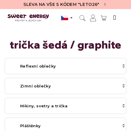
Přejít
SLEVA NA VŠE S KÓDEM "LETO26"
na
obsah
NÁKUPN
Hledat
Přihlášení
KOŠÍK
trička šedá / graphite
Reflexní oblečky
Zimní oblečky
Mikiny, svetry a trička
Pláštěnky