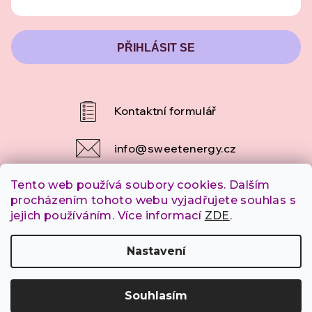
PŘIHLÁSIT SE
info
@
sweetenergy.cz
Tento web používá soubory cookies. Dalším
+420 607 253 790
procházením tohoto webu vyjadřujete souhlas s
jejich používáním. Více informací
ZDE
.
Copyright 2026
SweetEnergy.cz
. Všechna práva
Nastavení
vyhrazena.
Souhlasím
Vytvořil Shoptet