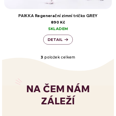
PAIKKA Regenerační zimní tričko GREY
890 Kč
SKLADEM
DETAIL
3
položek celkem
O
v
l
NA ČEM NÁM
á
ZÁLEŽÍ
d
a