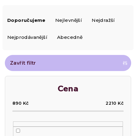
Ř
Doporučujeme
Nejlevnější
Nejdražší
a
z
Nejprodávanější
Abecedně
e
n
Zavřít filtr
í
Cena
p
r
890
Kč
2210
Kč
o
d