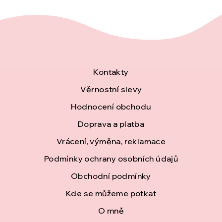
Z
Kontakty
á
Věrnostní slevy
Hodnocení obchodu
p
Doprava a platba
a
Vrácení, výměna, reklamace
t
Podmínky ochrany osobních údajů
í
Obchodní podmínky
Kde se můžeme potkat
O mně