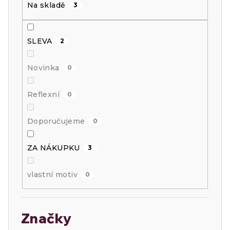
u
Na skladě
3
k
SLEVA
2
t
ů
Novinka
0
Reflexní
0
Doporučujeme
0
ZA NÁKUPKU
3
vlastní motiv
0
Značky