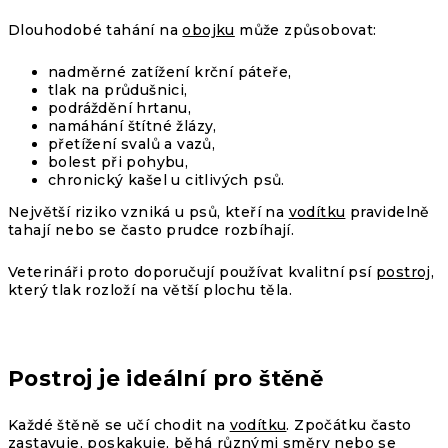
Dlouhodobé tahání na
obojku
může způsobovat:
nadměrné zatížení krční páteře,
tlak na průdušnici,
podráždění hrtanu,
namáhání štítné žlázy,
přetížení svalů a vazů,
bolest při pohybu,
chronický kašel u citlivých psů.
Největší riziko vzniká u psů, kteří na
vodítku
pravidelně
tahají nebo se často prudce rozbíhají.
Veterináři proto doporučují používat kvalitní
psí
postroj
,
který tlak rozloží na větší plochu těla.
Postroj je ideální pro štěně
Každé štěně se učí chodit na
vodítku
. Zpočátku často
zastavuje, poskakuje, běhá různými směry nebo se