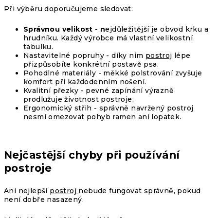
Při výběru doporučujeme sledovat:
Správnou velikost - n
ejdůležitější je obvod krku a
hrudníku. Každý výrobce má vlastní velikostní
tabulku.
Nastavitelné popruhy - díky nim
postroj
lépe
přizpůsobíte konkrétní postavě psa.
Pohodlné materiály - měkké polstrování zvyšuje
komfort při každodenním nošení.
Kvalitní přezky - pevné zapínání výrazně
prodlužuje životnost postroje.
Ergonomický střih - správně navržený postroj
nesmí omezovat pohyb ramen ani lopatek.
Nejčastější chyby při používání
postroje
Ani nejlepší
postroj
nebude fungovat správně, pokud
není dobře nasazený.