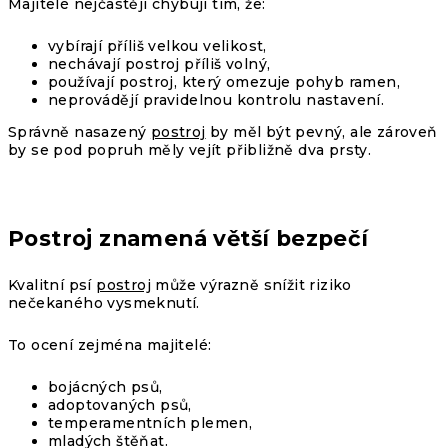
Majitelé nejčastěji chybují tím, že:
vybírají příliš velkou velikost,
nechávají postroj příliš volný,
používají postroj, který omezuje pohyb ramen,
neprovádějí pravidelnou kontrolu nastavení.
Správně nasazený
postroj
by měl být pevný, ale zároveň
by se pod popruh měly vejít přibližně dva prsty.
Postroj znamená větší bezpečí
Kvalitní
psí
postroj
může výrazně snížit riziko
nečekaného vysmeknutí.
To ocení zejména majitelé:
bojácných psů,
adoptovaných psů,
temperamentních plemen,
mladých štěňat.