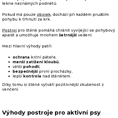
lekne neznámých podnětů.
Pokud má pouze
obojek
, dochází při každém prudším
pohybu k trhnutí za krk.
Postroj
pro štěně
pomáhá chránit vyvíjející se pohybový
aparát a umožňuje mnohem
šetrnější
vedení.
Mezi hlavní výhody patří:
ochrana
krční páteře,
menší zatížení kloubů
,
větší
pohodlí
,
bezpečnější
první procházky,
lepší
kontrola
nad štěnětem.
Díky tomu si štěně vytváří pozitivnější zkušenost z
venčení.
Výhody postroje pro aktivní psy