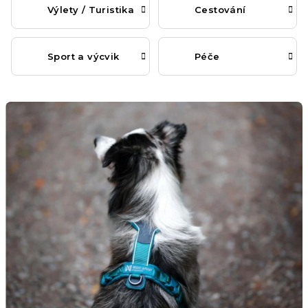
Výlety / Turistika
Cestování
Sport a výcvik
Péče
V
ý
p
i
s
č
l
á