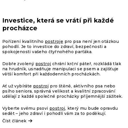
Investice, která se vrátí při každé
procházce
Pořízení kvalitního
postroje
pro psa
není jen otázkou
pohodlí. Je to investice do zdraví, bezpečnosti a
spokojenosti vašeho čtyřnohého parťáka.
Dobře zvolený
postroj
chrání krční páteř, rozkládá tlak
na hrudník, usnadňuje manipulaci se psem a zajišťuje
větší komfort při každodenních procházkách.
Ať už vybíráte
postroj
pro štěně
, aktivního psa nebo
psího seniora, správná velikost a kvalitní zpracování
udělají z každé společné procházky příjemnější zážitek.
Vyberte svému psovi
postroj
, který mu bude opravdu
sedět – jeho zdraví i pohodlí vám za to poděkují.
Číst článek