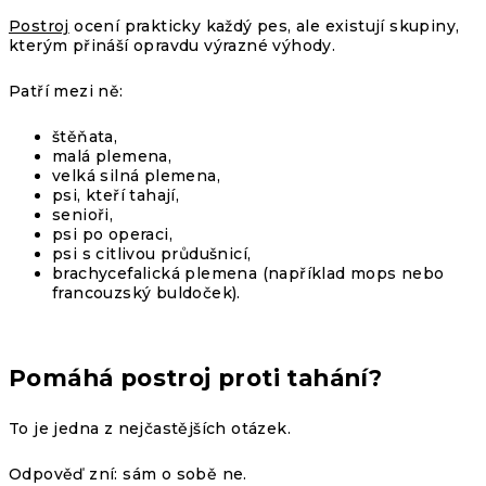
Postroj
ocení prakticky každý pes, ale existují skupiny,
kterým přináší opravdu výrazné výhody.
Patří mezi ně:
štěňata,
malá plemena,
velká silná plemena,
psi, kteří tahají,
senioři,
psi po operaci,
psi s citlivou průdušnicí,
brachycefalická plemena (například mops nebo
francouzský buldoček).
Pomáhá postroj proti tahání?
To je jedna z nejčastějších otázek.
Odpověď zní:
sám o sobě ne.