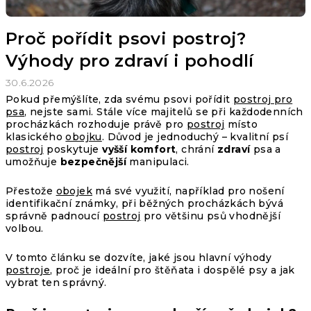
n
Proč pořídit psovi postroj?
k
Výhody pro zdraví i pohodlí
ů
30.6.2026
Pokud přemýšlíte, zda svému psovi pořídit
postroj pro
psa
, nejste sami. Stále více majitelů se při každodenních
procházkách rozhoduje právě pro
postroj
místo
klasického
obojku
. Důvod je jednoduchý – kvalitní
psí
postroj
poskytuje
vyšší komfort
, chrání
zdraví
psa a
umožňuje
bezpečnější
manipulaci.
Přestože
obojek
má své využití, například pro nošení
identifikační známky, při běžných procházkách bývá
správně padnoucí
postroj
pro většinu psů vhodnější
volbou.
V tomto článku se dozvíte, jaké jsou hlavní výhody
postroje
, proč je ideální pro štěňata i dospělé psy a jak
vybrat ten správný.