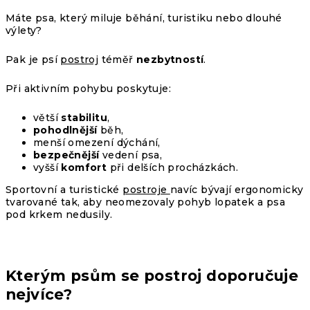
Máte psa, který miluje běhání, turistiku nebo dlouhé
výlety?
Pak je
psí
postroj
téměř
nezbytností
.
Při aktivním pohybu poskytuje:
větší
stabilitu
,
pohodlnější
běh,
menší omezení dýchání,
bezpečnější
vedení psa,
vyšší
komfort
při delších procházkách.
Sportovní a turistické
postroje
navíc bývají ergonomicky
tvarované tak, aby neomezovaly pohyb lopatek a psa
pod krkem nedusily.
Kterým psům se postroj doporučuje
nejvíce?