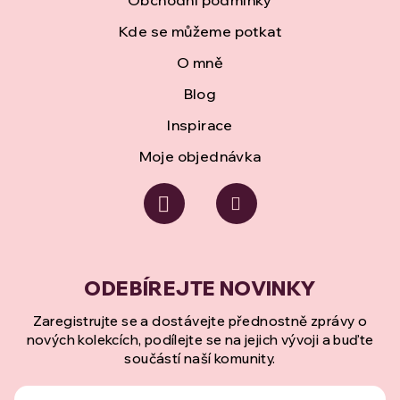
í
Obchodní podmínky
v
Kde se můžeme potkat
k
O mně
y
Blog
v
Inspirace
ý
Moje objednávka
p
i
s
u
Zaregistrujte se a dostávejte přednostně zprávy o
nových kolekcích, podílejte se na jejich vývoji a buďte
součástí naší komunity.