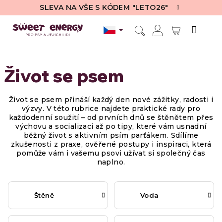
Přejít
SLEVA NA VŠE S KÓDEM "LETO26"
na
obsah
NÁKUPN
Hledat
Přihlášení
KOŠÍK
Život se psem
Život se psem přináší každý den nové zážitky, radosti i
výzvy. V této rubrice najdete praktické rady pro
každodenní soužití – od prvních dnů se štěnětem přes
výchovu a socializaci až po tipy, které vám usnadní
běžný život s aktivním psím parťákem. Sdílíme
zkušenosti z praxe, ověřené postupy i inspiraci, která
pomůže vám i vašemu psovi užívat si společný čas
naplno.
Štěně
Voda