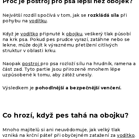
Proč je postroj pro psa lepší než obojek?
Největší rozdíl spočívá v tom, jak se
rozkládá síla
při
pohybu na
vodítku
.
Když je
vodítko
připnuté k
obojku
, veškerý tlak působí
na krk psa. Pokud pes prudce vyrazí, zatáhne nebo se
lekne, může dojít k výraznému přetížení citlivých
struktur v oblasti krku.
Naopak
postroj
pro psa
rozloží sílu na hrudník, ramena a
část zad. Tyto partie jsou přirozeně mnohem lépe
uzpůsobené k tomu, aby zátěž unesly.
Výsledkem je
pohodlnější a bezpečnější venčení.
Co hrozí, když pes tahá na obojku?
Mnoho majitelů si ani neuvědomuje, jak velký tlak
vzniká na krční páteř při obyčejném zatažení za
vodítko
.