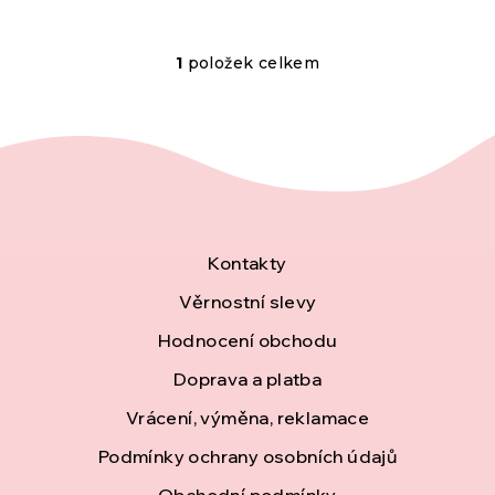
1
položek celkem
O
v
l
á
d
Z
Kontakty
a
á
Věrnostní slevy
c
Hodnocení obchodu
p
í
Doprava a platba
a
p
Vrácení, výměna, reklamace
t
Podmínky ochrany osobních údajů
r