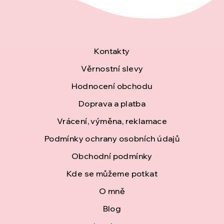
Z
Kontakty
á
Věrnostní slevy
Hodnocení obchodu
p
Doprava a platba
a
Vrácení, výměna, reklamace
t
Podmínky ochrany osobních údajů
í
Obchodní podmínky
Kde se můžeme potkat
O mně
Blog