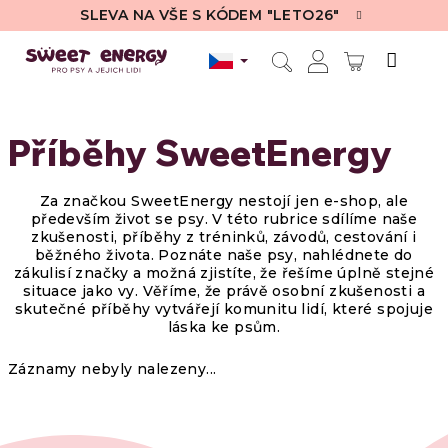
Přejít
SLEVA NA VŠE S KÓDEM "LETO26"
na
obsah
NÁKUPN
Hledat
Přihlášení
KOŠÍK
Příběhy SweetEnergy
Za značkou SweetEnergy nestojí jen e-shop, ale
především život se psy. V této rubrice sdílíme naše
zkušenosti, příběhy z tréninků, závodů, cestování i
běžného života. Poznáte naše psy, nahlédnete do
zákulisí značky a možná zjistíte, že řešíme úplně stejné
situace jako vy. Věříme, že právě osobní zkušenosti a
skutečné příběhy vytvářejí komunitu lidí, které spojuje
láska ke psům.
Záznamy nebyly nalezeny...