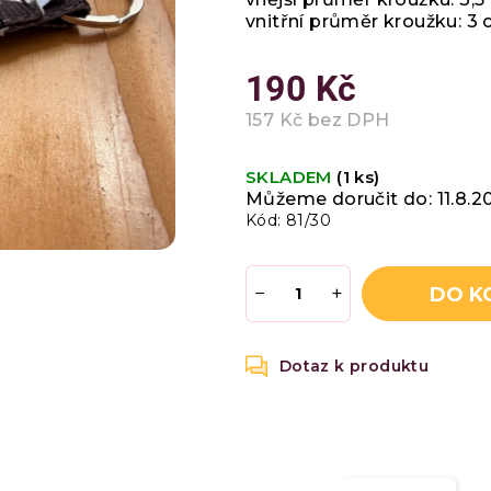
hvězdiček.
vnitřní průměr kroužku: 3
190 Kč
157 Kč bez DPH
Měrná
cena:
SKLADEM
(1 ks)
Můžeme doručit do:
11.8.2
Kód:
81/30
−
+
DO K