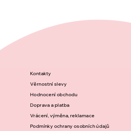
Z
Kontakty
Věrnostní slevy
á
Hodnocení obchodu
p
Doprava a platba
Vrácení, výměna, reklamace
a
Podmínky ochrany osobních údajů