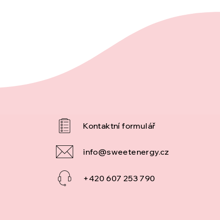
info
@
sweetenergy.cz
+420 607 253 790