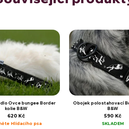
dlo Ovce bungee Border
Obojek polostahovací Bo
kolie B&W
B&W
620 Kč
590 Kč
něte Hlídacího psa
SKLADEM