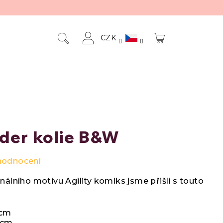
CZK
NÁKUPNÍ
Hledat
Přihlášení
KOŠÍK
der kolie B&W
hodnocení
nálního motivu Agility komiks jsme přišli s touto
 cm
 cm