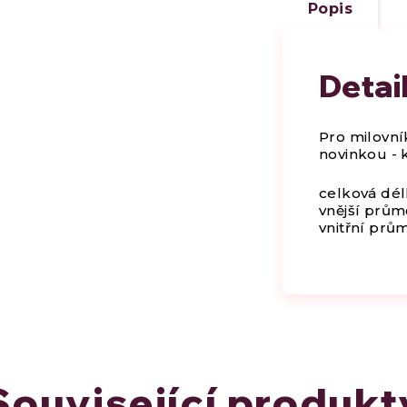
Popis
Detai
Pro milovní
novinkou - 
celková dél
vnější prům
vnitřní prů
Související produkt