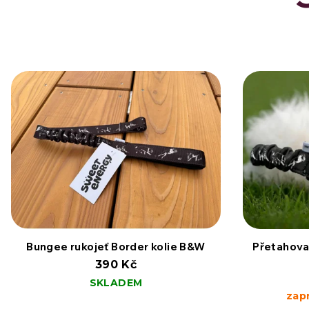
Bungee rukojeť Border kolie B&W
Přetahova
390 Kč
SKLADEM
zap