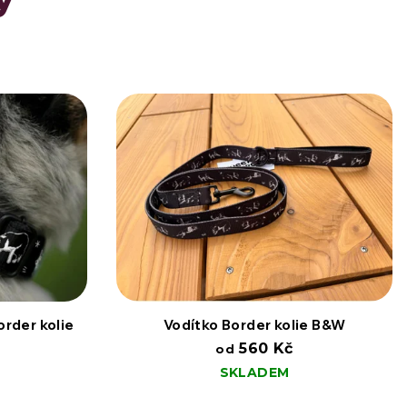
rder kolie
Vodítko Border kolie B&W
560 Kč
od
SKLADEM