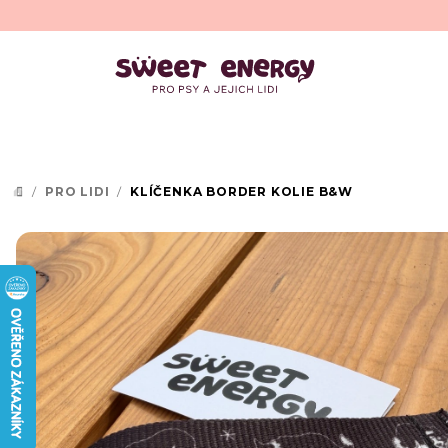
Přejít
na
obsah
/
PRO LIDI
/
KLÍČENKA BORDER KOLIE B&W
DOMŮ