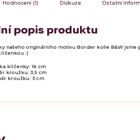
Hodnocení (1)
Diskuze
Ostatní infor
lní popis produktu
ky našeho originálního motivu Border kolie B&W jsme př
klíčenkou :)
ka klíčenky: 16 cm
ěr kroužku: 3,5 cm
měr kroužku: 3 cm
y