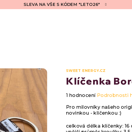
SLEVA NA VŠE S KÓDEM "LETO26"
SWEET ENERGY.CZ
Klíčenka Bor
Průměrné
1 hodnocení
Podrobnosti 
hodnocení
produktu
Pro milovníky našeho origi
je
novinkou - klíčenkou :)
5,0
z
celková délka klíčenky: 16
5
vnější průměr kroužku: 3,5