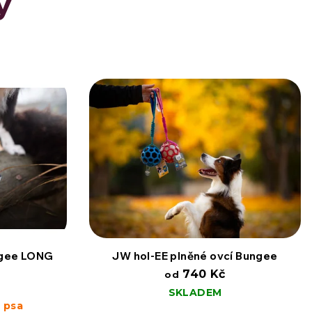
y
ngee LONG
JW hol-EE plněné ovcí Bungee
740 Kč
od
SKLADEM
 psa