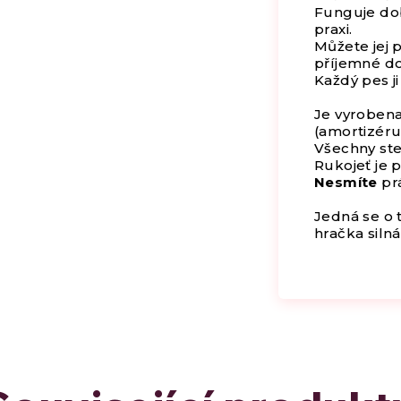
Funguje dobř
praxi.
Můžete jej 
příjemné do
Každý pes ji
Je vyrobena
(amortizéru
Všechny steh
Rukojeť je 
Nesmíte
prá
Jedná se o 
hračka silná