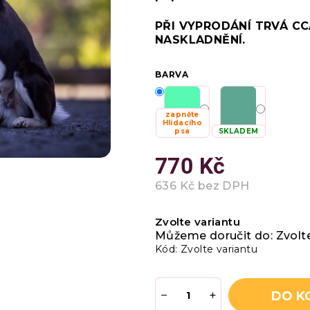
z
5
PŘI VYPRODÁNÍ TRVÁ CC
hvězdiček.
NASKLADNĚNÍ.
BARVA
zapněte
Hlídacího
psa
SKLADEM
770 Kč
636 Kč bez DPH
Měrná
cena:
Zvolte variantu
Můžeme doručit do:
Zvolt
Kód:
Zvolte variantu
−
+
DO K