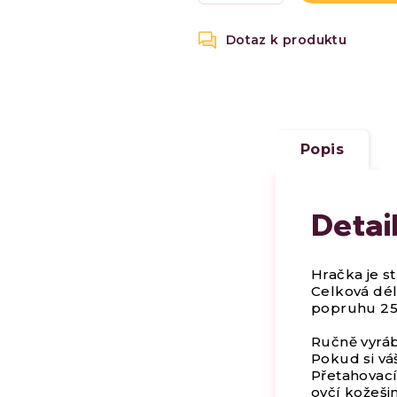
Popis
Detai
Hračka je s
Celková dél
popruhu 2
Ručně vyráb
Pokud si váš
Přetahovací 
ovčí kožešin