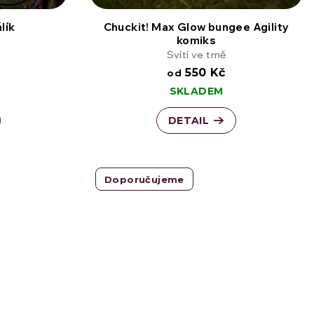
lík
Chuckit! Max Glow bungee Agility
komiks
Svítí ve tmě
550 Kč
od
SKLADEM
DETAIL
Doporučujeme