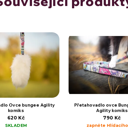
Související produkt
dlo Ovce bungee Agility
Přetahovadlo ovce Bu
komiks
Agility komiks
620 Kč
790 Kč
SKLADEM
zapněte Hlídacího