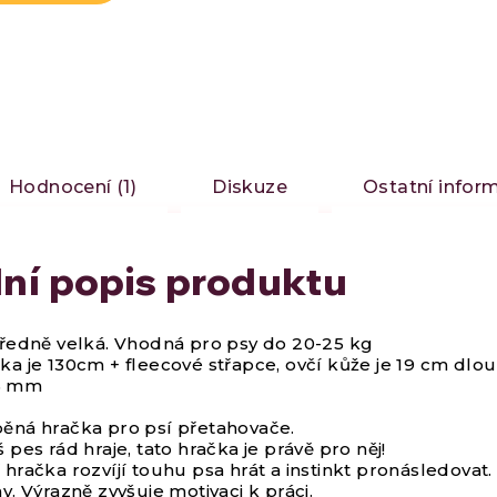
Hodnocení (1)
Diskuze
Ostatní infor
lní popis produktu
tředně velká. Vhodná pro psy do 20-25 kg
ka je 130cm + fleecové střapce, ovčí kůže je 19 cm dlou
5 mm
ěná hračka pro psí přetahovače.
 pes rád hraje, tato hračka je právě pro něj!
hračka rozvíjí touhu psa hrát a instinkt pronásledovat.
y. Výrazně zvyšuje motivaci k práci.