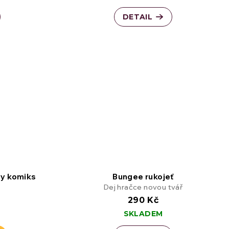
DETAIL
ty komiks
Bungee rukojeť
Dej hračce novou tvář
290 Kč
SKLADEM