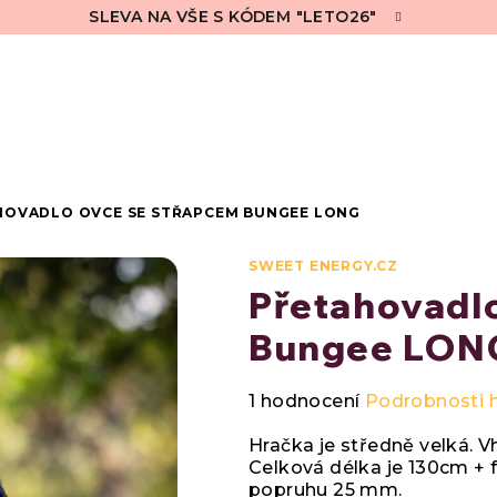
SLEVA NA VŠE S KÓDEM "LETO26"
HOVADLO OVCE SE STŘAPCEM BUNGEE LONG
SWEET ENERGY.CZ
Přetahovadl
Bungee LON
Průměrné
1 hodnocení
Podrobnosti 
hodnocení
produktu
Hračka je středně velká. 
je
Celková délka je 130cm + f
5,0
popruhu 25 mm.