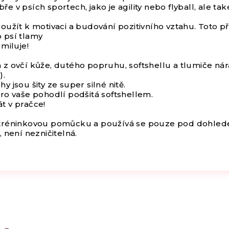
e v psích sportech, jako je agility nebo flyball, ale t
použít k motivaci a budování pozitivního vztahu. Toto p
 psí tlamy
 miluje!
 z ovčí kůže, dutého popruhu, softshellu a tlumiče ná
).
y jsou šity ze super silné nitě.
pro vaše pohodlí podšitá softshellem.
t v pračce!
tréninkovou pomůcku a používá se pouze pod dohlede
, není nezničitelná.