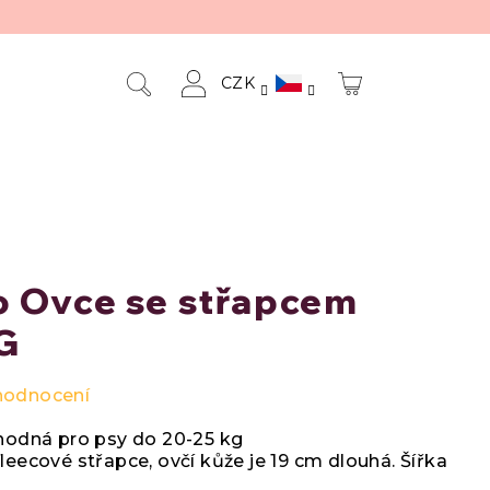
CZK
NÁKUPNÍ
Hledat
Přihlášení
KOŠÍK
o Ovce se střapcem
G
hodnocení
Vhodná pro psy do 20-25 kg
leecové střapce, ovčí kůže je 19 cm dlouhá. Šířka