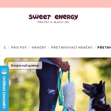
Přejít
na
obsah
/
PRO PSY
/
HRAČKY
/
PŘETAHOVACÍ HRAČKY
/
PŘETA
DOMŮ
Doporučujeme