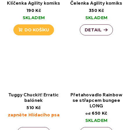
Klíčenka Agility komiks
Čelenka Agility komiks
190 Kč
350 Kč
SKLADEM
SKLADEM
DO KOŠÍKU
DETAIL
Tuggy Chuckit! Erratic
Přetahovadlo Rainbow
balónek
se střapcem bungee
LONG
510 Kč
650 Kč
od
zapněte Hlídacího psa
SKLADEM