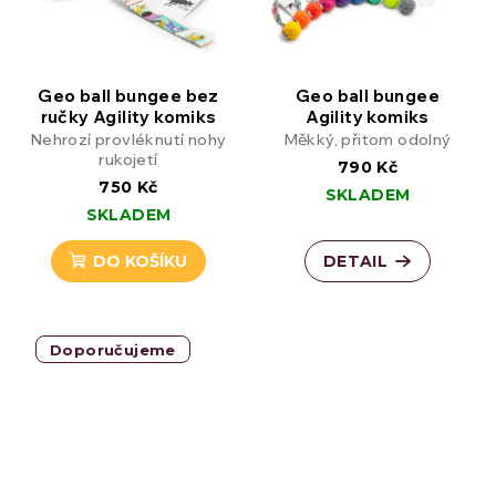
Geo ball bungee bez
Geo ball bungee
ručky Agility komiks
Agility komiks
Nehrozí provléknutí nohy
Měkký, přitom odolný
rukojetí
790 Kč
750 Kč
SKLADEM
SKLADEM
DO KOŠÍKU
DETAIL
Doporučujeme