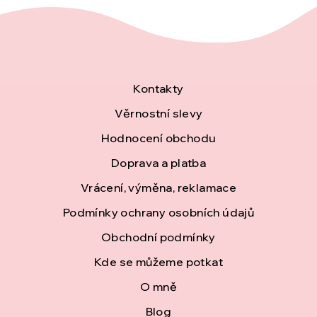
Z
Kontakty
á
Věrnostní slevy
Hodnocení obchodu
p
Doprava a platba
a
Vrácení, výměna, reklamace
t
Podmínky ochrany osobních údajů
í
Obchodní podmínky
Kde se můžeme potkat
O mně
Blog