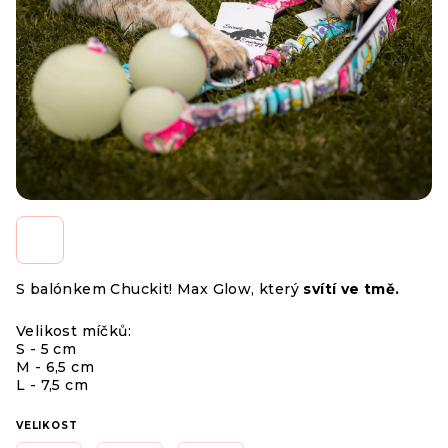
S balónkem Chuckit! Max Glow, který
svítí ve tmě.
Velikost míčků:
S - 5 cm
M - 6,5 cm
L - 7,5 cm
VELIKOST