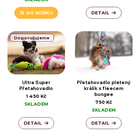
DO KOŠÍKU
DETAIL
Doporučujeme
Ultra Super
Přetahovadlo pletený
Přetahovadlo
králík s fleecem
bungee
1 450 Kč
750 Kč
SKLADEM
SKLADEM
DETAIL
DETAIL