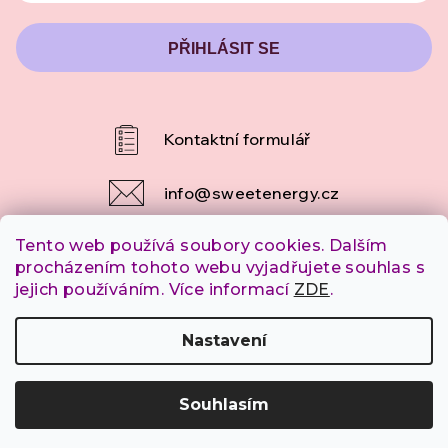
PŘIHLÁSIT SE
info
@
sweetenergy.cz
Tento web používá soubory cookies. Dalším
+420 607 253 790
procházením tohoto webu vyjadřujete souhlas s
jejich používáním. Více informací
ZDE
.
Copyright 2026
SweetEnergy.cz
. Všechna práva
Nastavení
vyhrazena.
Souhlasím
Vytvořil Shoptet