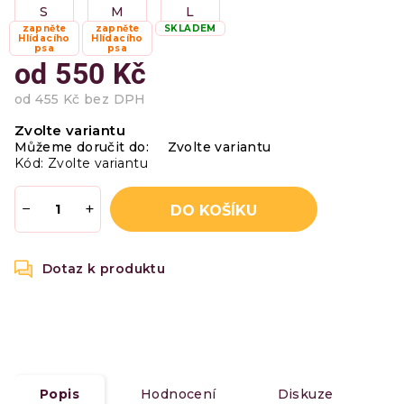
S
M
L
zapněte
zapněte
SKLADEM
Hlídacího
Hlídacího
psa
psa
od
550 Kč
od
455 Kč
bez DPH
Měrná
Zvolte variantu
cena:
Můžeme doručit do:
Zvolte variantu
Kód:
Zvolte variantu
−
+
DO KOŠÍKU
Popis
Hodnocení
Diskuze