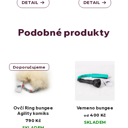
DETAIL
DETAIL
Podobné produkty
Doporučujeme
Ovčí Ring bungee
Vemeno bungee
Agility komiks
400 Kč
od
790 Kč
SKLADEM
SKLADEM