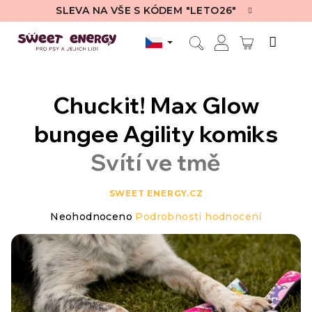
Přejít
SLEVA NA VŠE S KÓDEM "LETO26"
na
obsah
NÁKUPN
Hledat
Přihlášení
KOŠÍK
Chuckit! Max Glow
bungee Agility komiks
Svítí ve tmě
SWEET ENERGY.CZ
Průměrné
Neohodnoceno
Podrobnosti hodnocení
hodnocení
produktu
je
0,0
z
5
hvězdiček.