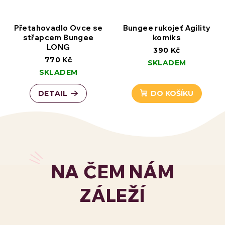
Přetahovadlo Ovce se
Bungee rukojeť Agility
střapcem Bungee
komiks
LONG
390 Kč
770 Kč
SKLADEM
SKLADEM
DETAIL
DO KOŠÍKU
NA ČEM NÁM
ZÁLEŽÍ