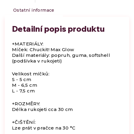
Ostatní informace
Detailní popis produktu
+MATERIÁLY:
Míček: Chuckit! Max Glow
Další materiály: popruh, guma, softshell
(podšívka v rukojeti)
Velikost míčků:
S - 5 cm
M - 6,5 cm
L - 7,5 cm
+ROZMĚRY:
Délka rukojeti cca 30 cm
+ČIŠTĚNÍ:
Lze prát v pračce na 30 °C