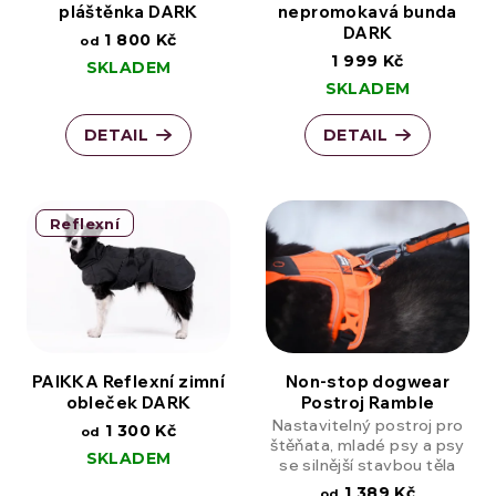
pláštěnka DARK
nepromokavá bunda
DARK
1 800 Kč
od
1 999 Kč
SKLADEM
SKLADEM
DETAIL
DETAIL
Reflexní
PAIKKA Reflexní zimní
Non-stop dogwear
obleček DARK
Postroj Ramble
Nastavitelný postroj pro
1 300 Kč
od
štěňata, mladé psy a psy
SKLADEM
se silnější stavbou těla
1 389 Kč
od