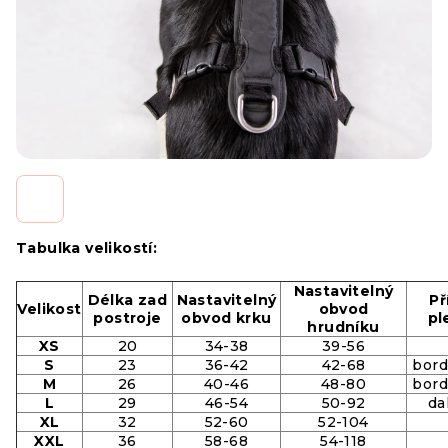
Tabulka velikostí:
Nastavitelný
Délka zad
Nastavitelný
Př
Velikost
obvod
postroje
obvod krku
pl
hrudníku
XS
20
34-38
39-56
S
23
36-42
42-68
bord
M
26
40-46
48-80
bord
L
29
46-54
50-92
da
XL
32
52-60
52-104
XXL
36
58-68
54-118