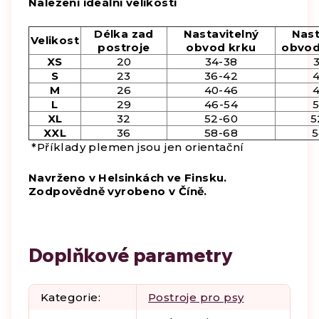
Nalezení ideální velikosti
Délka zad
Nastavitelný
Nast
Velikost
postroje
obvod krku
obvod
XS
20
34-38
S
23
36-42
M
26
40-46
L
29
46-54
XL
32
52-60
5
XXL
36
58-68
5
*Příklady plemen jsou jen orientační
Navrženo v Helsinkách ve Finsku.
Zodpovědně vyrobeno v Číně.
Doplňkové parametry
Kategorie
:
Postroje pro psy