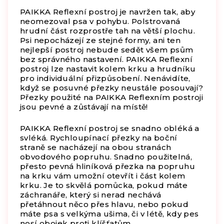
PAIKKA Reflexní postroj je navržen tak, aby
neomezoval psa v pohybu. Polstrovaná
hrudní část rozprostře tah na větší plochu.
Psi nepocházejí ze stejné formy, ani ten
nejlepší postroj nebude sedět všem psům
bez správného nastavení. PAIKKA Reflexní
postroj lze nastavit kolem krku a hrudníku
pro individuální přizpůsobení. Nenávidíte,
když se posuvné přezky neustále posouvají?
Přezky použité na PAIKKA Reflexním postroji
jsou pevné a zůstávají na místě!
PAIKKA Reflexní postroj se snadno obléká a
svléká. Rychloupínací přezky na boční
straně se nacházejí na obou stranách
obvodového popruhu. Snadno použitelná,
přesto pevná hliníková přezka na popruhu
na krku vám umožní otevřít i část kolem
krku. Je to skvělá pomůcka, pokud máte
záchranáře, který si nerad nechává
přetáhnout něco přes hlavu, nebo pokud
máte psa s velkýma ušima, či v létě, kdy pes
nosí obojek proti klíšťatům.