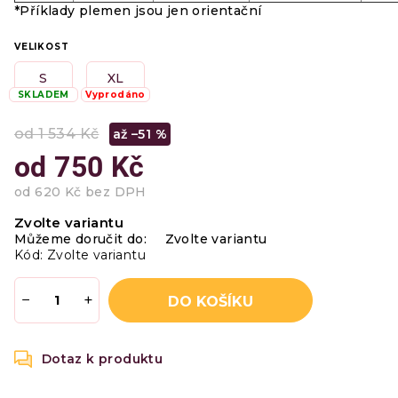
*Příklady plemen jsou jen orientační
VELIKOST
S
XL
SKLADEM
Vyprodáno
od 1 534 Kč
až –51 %
od
750 Kč
od
620 Kč
bez DPH
Měrná
Zvolte variantu
cena:
Můžeme doručit do:
Zvolte variantu
Kód:
Zvolte variantu
−
+
DO KOŠÍKU