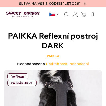
Přejít
SLEVA NA VŠE S KÓDEM "LETO26"
na
obsah
NÁKUPN
Hledat
Přihlášení
KOŠÍK
PAIKKA Reflexní postroj
DARK
PAIKKA
Průměrné
Neohodnoceno
Podrobnosti hodnocení
hodnocení
produktu
je
Reflexní
0,0
ZA NÁKUPKU
z
5
hvězdiček.