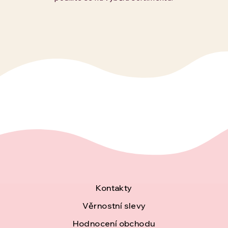
Z
Kontakty
á
Věrnostní slevy
Hodnocení obchodu