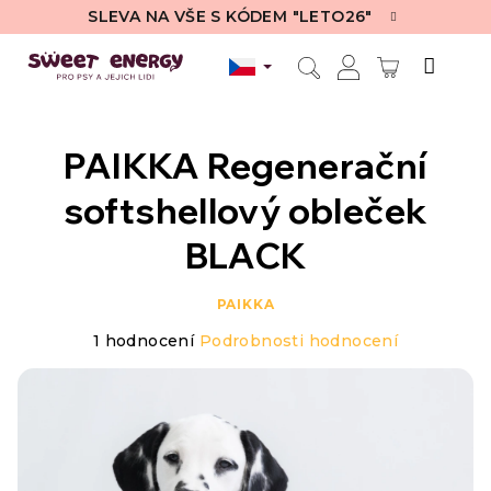
Přejít
SLEVA NA VŠE S KÓDEM "LETO26"
na
obsah
NÁKUPN
Hledat
Přihlášení
KOŠÍK
PAIKKA Regenerační
softshellový obleček
BLACK
PAIKKA
Průměrné
1 hodnocení
Podrobnosti hodnocení
hodnocení
produktu
je
5,0
z
5
hvězdiček.