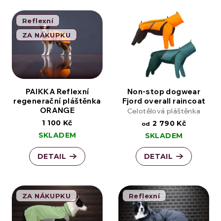
Reflexní
ZA NÁKUPKU
PAIKKA Reflexní
Non-stop dogwear
regenerační pláštěnka
Fjord overall raincoat
ORANGE
Celotělová pláštěnka
1 100 Kč
2 790 Kč
od
SKLADEM
SKLADEM
DETAIL
DETAIL
ZA NÁKUPKU
Reflexní