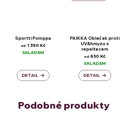
Sportti Pomppa
PAIKKA Obleček proti
UV&hmyzu s
1 390 Kč
od
repeltecem
SKLADEM
650 Kč
od
SKLADEM
DETAIL
DETAIL
Podobné produkty