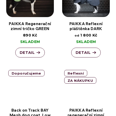
PAIKKA Regenerační
PAIKKA Reflexní
zimní tričko GREEN
pláštěnka DARK
890 Kč
1 800 Kč
od
SKLADEM
SKLADEM
DETAIL
DETAIL
Doporučujeme
Reflexní
ZA NÁKUPKU
Back on Track BAY
PAIKKA Reflexní
Mesh dog coat, Low
regenerační zimní