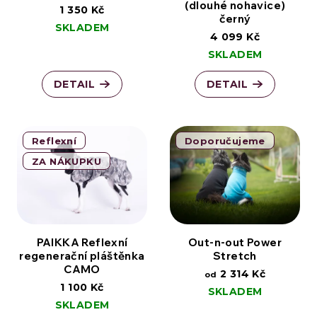
(dlouhé nohavice)
1 350 Kč
černý
SKLADEM
4 099 Kč
SKLADEM
DETAIL
DETAIL
Reflexní
Doporučujeme
ZA NÁKUPKU
PAIKKA Reflexní
Out-n-out Power
regenerační pláštěnka
Stretch
CAMO
2 314 Kč
od
1 100 Kč
SKLADEM
SKLADEM