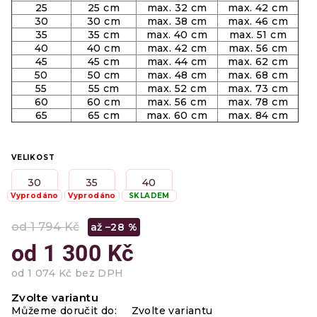
25
25 cm
max. 32 cm
max. 42 cm
30
30 cm
max. 38 cm
max. 46 cm
35
35 cm
max. 40 cm
max. 51 cm
40
40 cm
max. 42 cm
max. 56 cm
45
45 cm
max. 44 cm
max. 62 cm
50
50 cm
max. 48 cm
max. 68 cm
55
55 cm
max. 52 cm
max. 73 cm
60
60 cm
max. 56 cm
max. 78 cm
65
65 cm
max. 60 cm
max. 84 cm
VELIKOST
30
35
40
Vyprodáno
Vyprodáno
SKLADEM
od 1 794 Kč
až –28 %
od
1 300 Kč
od
1 074 Kč
bez DPH
Měrná
Zvolte variantu
cena:
Můžeme doručit do:
Zvolte variantu