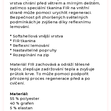
vrstva chrání před větrem a mírným deštěm,
zatímco speciální tkanina FIR na vnitřní
straně může pomoci urychlit regeneraci.
Bezpečnost při zhoršených světelných
podmínkách je zvýšena díky reflexnímu
lemování.
* Softshellová vnější vrstva
* FIR tkanina
* Reflexní lemování
* Nastavitelné popruhy
* Rozepínání na zip
Materiál FIR zachovává a odráží tělesné
teplo, zlepšuje zadržování tepla a zvyšuje
průtok krve. To může pomoci podpořit
přirozený proces regenerace před a po
cvičení.
Materiál:
55 % polyester
40 % grafen
5 % elastan