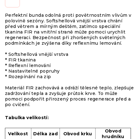
Perfektní bunda odolná proti povětrnostním vlivům v
polovině sezóny. Softshellová vnější vrstva chrání
před větrem a mírným deštěm, zatímco speciální
tkanina FIR na vnitřní straně může pomoci urychlit
regeneraci. Bezpečnost při zhoršených světelných
podmínkách je zvýšena díky reflexnímu lemování.
* Softshellová vnější vrstva
* FIR tkanina
* Reflexní lemování
* Nastavitelné popruhy
* Rozepínání na zip
Materiál FIR zachovává a odráží tělesné teplo, zlepšuje
zadržování tepla a zvyšuje průtok krve. To může
pomoci podpořit přirozený proces regenerace před a
po cvičení.
Tabulka velikostí:
Obvod
Velikost
Délka zad
Obvod krku
hrudníku