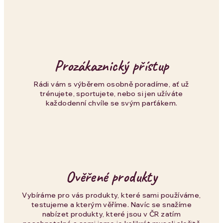
a
c
í
p
Prozákaznický přístup
r
Rádi vám s výběrem osobně poradíme, ať už
trénujete, sportujete, nebo si jen užíváte
v
každodenní chvíle se svým parťákem.
k
y
v
Ověřené produkty
ý
p
Vybíráme pro vás produkty, které sami používáme,
testujeme a kterým věříme. Navíc se snažíme
i
nabízet produkty, které jsou v ČR zatím