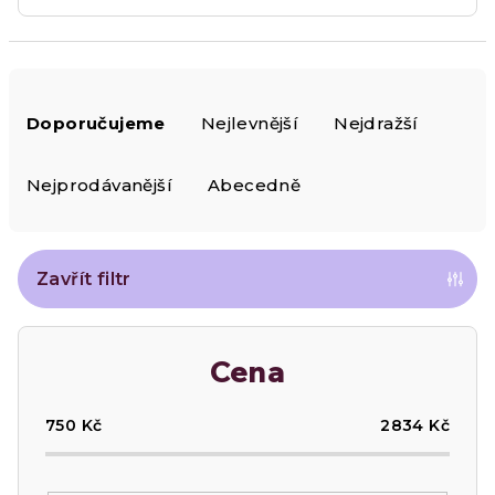
Ř
Doporučujeme
Nejlevnější
Nejdražší
a
z
Nejprodávanější
Abecedně
e
n
Zavřít filtr
í
Cena
p
r
750
Kč
2834
Kč
o