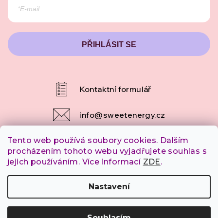
PŘIHLÁSIT SE
info
@
sweetenergy.cz
Tento web používá soubory cookies. Dalším
+420 607 253 790
procházením tohoto webu vyjadřujete souhlas s
jejich používáním. Více informací
ZDE
.
Copyright 2026
SweetEnergy.cz
. Všechna práva
Nastavení
vyhrazena.
Souhlasím