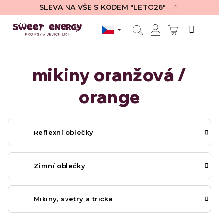
Přejít
SLEVA NA VŠE S KÓDEM "LETO26"
na
obsah
NÁKUPN
Hledat
Přihlášení
KOŠÍK
mikiny oranžová /
orange
Reflexní oblečky
Zimní oblečky
Mikiny, svetry a trička