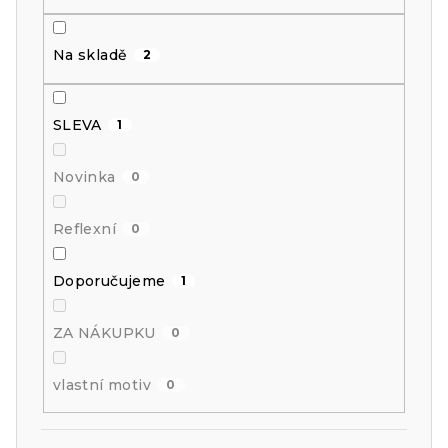
d
u
Na skladě
2
k
SLEVA
1
t
ů
Novinka
0
Reflexní
0
Doporučujeme
1
ZA NÁKUPKU
0
vlastní motiv
0