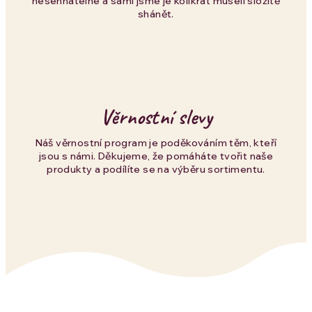
nesehnatelné a sami jsme je kolikrát museli složitě
s
shánět.
u
Věrnostní slevy
Náš věrnostní program je poděkováním těm, kteří
jsou s námi. Děkujeme, že pomáháte tvořit naše
produkty a podílíte se na výběru sortimentu.