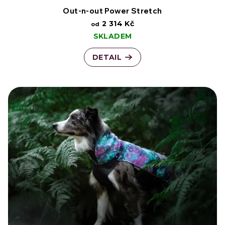
d
Out-n-out Power Stretch
2 314 Kč
od
u
SKLADEM
k
DETAIL
t
ů