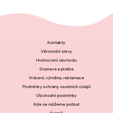
Z
Kontakty
á
Věrnostní slevy
Hodnocení obchodu
p
Doprava a platba
a
Vrácení, výměna, reklamace
t
Podmínky ochrany osobních údajů
í
Obchodní podmínky
Kde se můžeme potkat