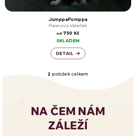
JumppaPomppa
Fleecový obleček
750 Kč
od
SKLADEM
DETAIL
2
položek celkem
O
v
l
NA ČEM NÁM
á
ZÁLEŽÍ
d