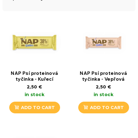
u
c
L
t
i
s
s
o
t
r
o
NAP Psí proteinová
NAP Psí proteinová
tyčinka - Kuřecí
tyčinka - Vepřová
t
f
2,50 €
2,50 €
in stock
in stock
i
p
ADD TO CART
ADD TO CART
n
r
g
o