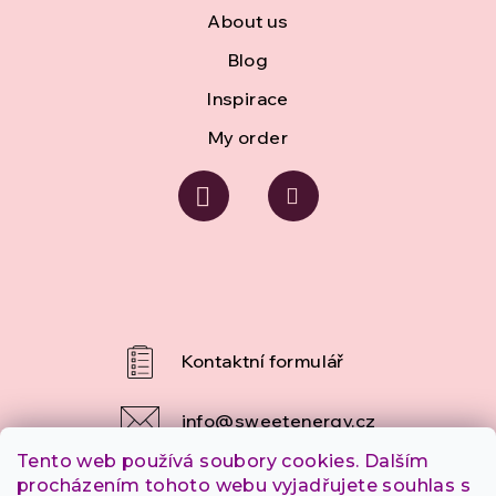
r
About us
o
Blog
l
Inspirace
s
My order
info
@
sweetenergy.cz
Tento web používá soubory cookies. Dalším
+420 607 253 790
procházením tohoto webu vyjadřujete souhlas s