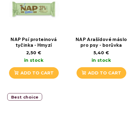
d
u
c
t
NAP Psí proteinová
NAP Arašídové máslo
tyčinka - Hmyzí
pro psy - borůvka
s
2,50 €
5,40 €
in stock
in stock
ADD TO CART
ADD TO CART
Best choice