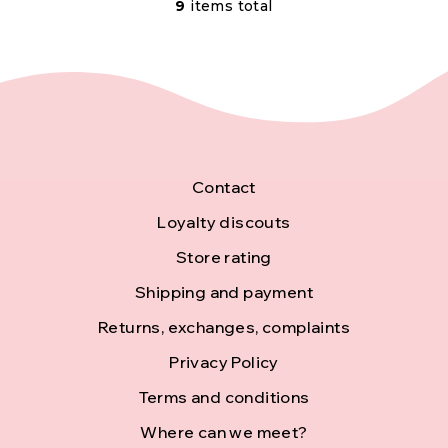
9
items total
L
i
s
t
i
F
Contact
n
o
Loyalty discouts
g
Store rating
o
c
Shipping and payment
t
o
Returns, exchanges, complaints
e
Privacy Policy
n
r
Terms and conditions
t
Where can we meet?