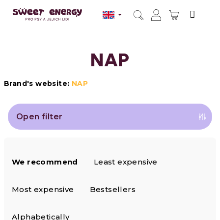
Skip
to
SHOPPI
content
Search
Login
CART
NAP
Brand's website:
NAP
Open filter
P
We recommend
Least expensive
r
o
Most expensive
Bestsellers
d
Alphabetically