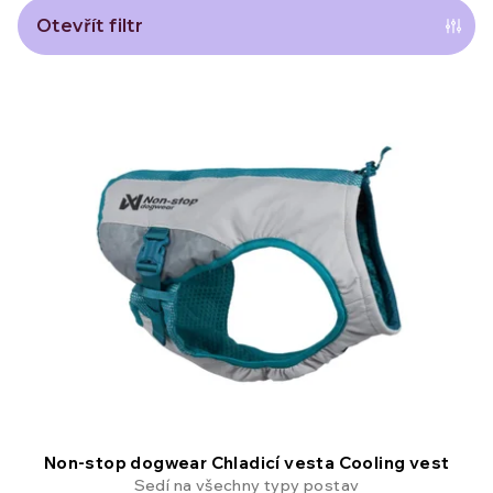
n
Otevřít filtr
í
V
p
ý
r
p
o
i
d
s
u
p
k
r
t
o
ů
d
Non-stop dogwear Chladicí vesta Cooling vest
Sedí na všechny typy postav