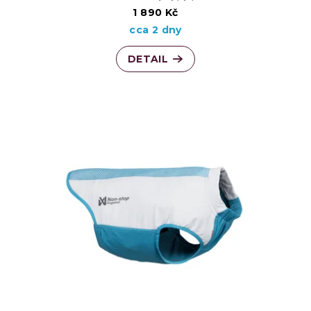
u
1 890 Kč
cca 2 dny
k
DETAIL
t
ů