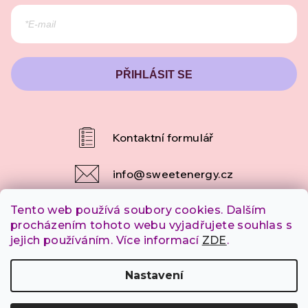
PŘIHLÁSIT SE
info
@
sweetenergy.cz
Tento web používá soubory cookies. Dalším
+420 607 253 790
procházením tohoto webu vyjadřujete souhlas s
jejich používáním. Více informací
ZDE
.
Copyright 2026
SweetEnergy.cz
. Všechna práva
Nastavení
vyhrazena.