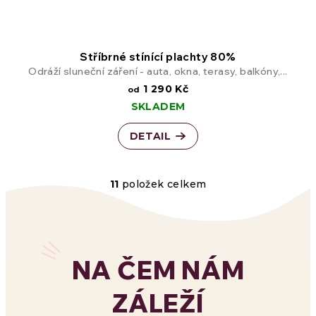
Stříbrné stínící plachty 80%
Odráží sluneční záření - auta, okna, terasy, balkóny,...
1 290 Kč
od
SKLADEM
DETAIL
11
položek celkem
O
v
l
NA ČEM NÁM
á
ZÁLEŽÍ
d