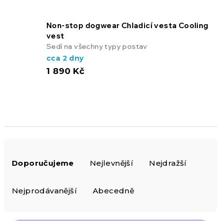
Non-stop dogwear Chladicí vesta Cooling
vest
Sedí na všechny typy postav
cca 2 dny
1 890 Kč
Ř
Doporučujeme
Nejlevnější
Nejdražší
a
z
Nejprodávanější
Abecedně
e