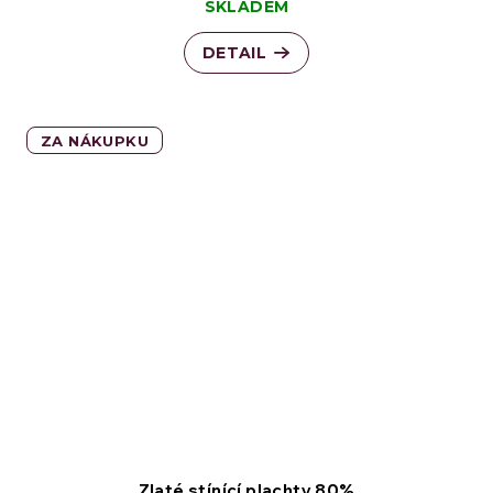
SKLADEM
DETAIL
ZA NÁKUPKU
Zlaté stínící plachty 80%