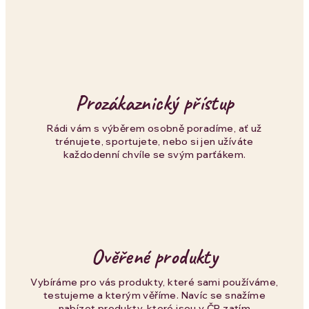
a
c
í
p
Prozákaznický přístup
r
Rádi vám s výběrem osobně poradíme, ať už
trénujete, sportujete, nebo si jen užíváte
v
každodenní chvíle se svým parťákem.
k
y
v
Ověřené produkty
ý
p
Vybíráme pro vás produkty, které sami používáme,
testujeme a kterým věříme. Navíc se snažíme
nabízet produkty, které jsou v ČR zatím