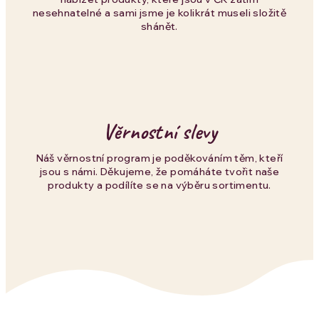
i
nesehnatelné a sami jsme je kolikrát museli složitě
s
shánět.
u
Věrnostní slevy
Náš věrnostní program je poděkováním těm, kteří
jsou s námi. Děkujeme, že pomáháte tvořit naše
produkty a podílíte se na výběru sortimentu.