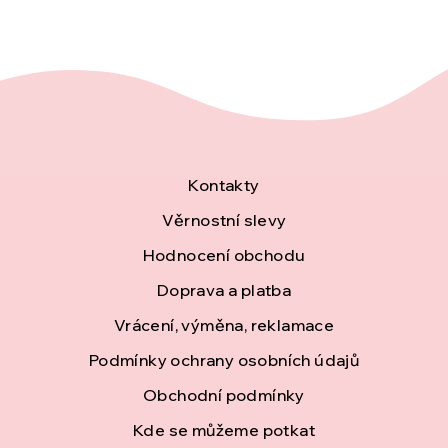
Z
Kontakty
á
Věrnostní slevy
Hodnocení obchodu
p
Doprava a platba
a
Vrácení, výměna, reklamace
t
Podmínky ochrany osobních údajů
í
Obchodní podmínky
Kde se můžeme potkat