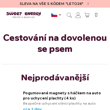
Přejít
SLEVA NA VŠE S KÓDEM "LETO26"
na
obsah
NÁKUPN
Hledat
Přihlášení
KOŠÍK
Cestování na dovolenou
se psem
Nejprodávanější
Pogumované magnety s háčkem na auto
pro uchycení plachty (4 ks)
Bezpečné uchycení stínící plachty na auto
cca 2 dny