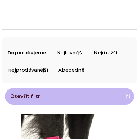
Ř
Doporučujeme
Nejlevnější
Nejdražší
a
z
Nejprodávanější
Abecedně
e
n
Otevřít filtr
í
V
p
ý
r