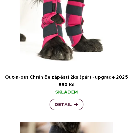
p
o
i
d
s
u
p
k
r
t
o
ů
d
Out-n-out Chrániče zápěstí 2ks (pár) - upgrade 2025
850 Kč
u
SKLADEM
k
DETAIL
t
ů