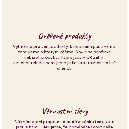
k
y
v
Ověřené produkty
ý
p
Vybíráme pro vás produkty, které sami používáme,
testujeme a kterým věříme. Navíc se snažíme
i
nabízet produkty, které jsou v ČR zatím
nesehnatelné a sami jsme je kolikrát museli složitě
s
shánět.
u
Věrnostní slevy
Náš věrnostní program je poděkováním těm, kteří
jsou s námi. Děkujeme, že pomáháte tvořit naše