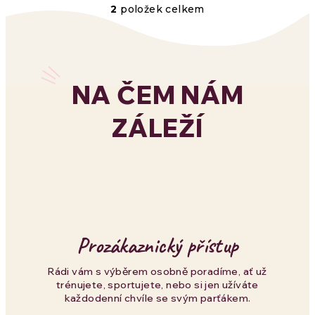
2
položek celkem
O
v
l
NA ČEM NÁM
á
ZÁLEŽÍ
d
a
c
í
p
Prozákaznický přístup
r
Rádi vám s výběrem osobně poradíme, ať už
trénujete, sportujete, nebo si jen užíváte
v
každodenní chvíle se svým parťákem.