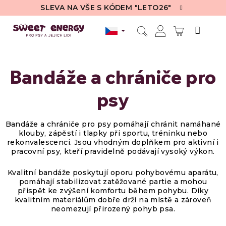
Přejít
SLEVA NA VŠE S KÓDEM "LETO26"
na
obsah
NÁKUPN
Hledat
Přihlášení
KOŠÍK
Bandáže a chrániče pro
psy
Bandáže a chrániče pro psy
pomáhají chránit namáhané
klouby, zápěstí i tlapky při sportu, tréninku nebo
rekonvalescenci. Jsou vhodným doplňkem pro aktivní i
pracovní psy, kteří pravidelně podávají vysoký výkon.
Kvalitní bandáže poskytují oporu pohybovému aparátu,
pomáhají stabilizovat zatěžované partie a mohou
přispět ke zvýšení komfortu během pohybu. Díky
kvalitním materiálům dobře drží na místě a zároveň
neomezují přirozený pohyb psa.