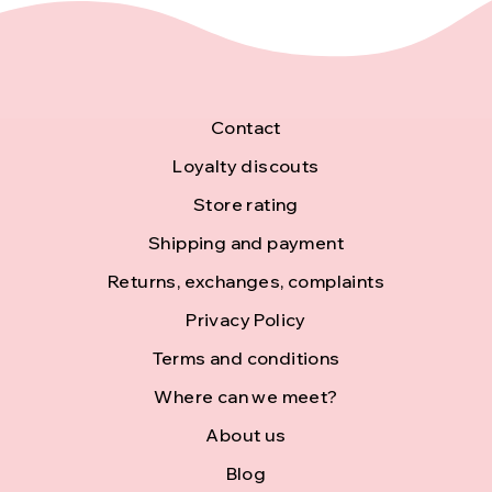
u
s
c
t
t
i
F
Contact
s
n
o
Loyalty discouts
g
Store rating
o
c
Shipping and payment
t
o
Returns, exchanges, complaints
e
Privacy Policy
n
r
Terms and conditions
t
Where can we meet?
r
About us
o
Blog