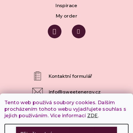
l
Inspirace
s
My order
info
@
sweetenergy.cz
Tento web používá soubory cookies. Dalším
+420 607 253 790
procházením tohoto webu vyjadřujete souhlas s
jejich používáním. Více informací
ZDE
.
Settings