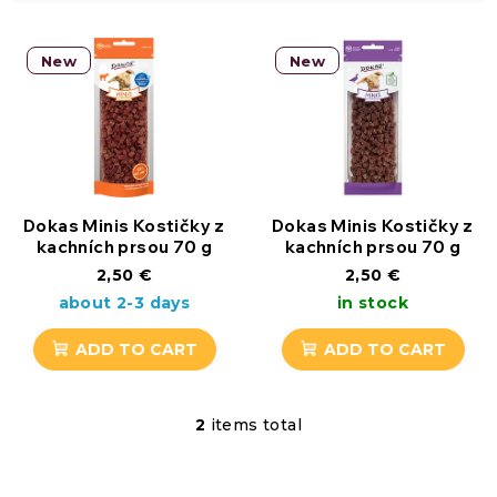
c
L
New
New
t
i
s
s
o
t
r
o
Dokas Minis Kostičky z
Dokas Minis Kostičky z
kachních prsou 70 g
kachních prsou 70 g
t
f
2,50 €
2,50 €
about 2-3 days
in stock
i
p
ADD TO CART
ADD TO CART
n
r
g
o
2
items total
L
d
i