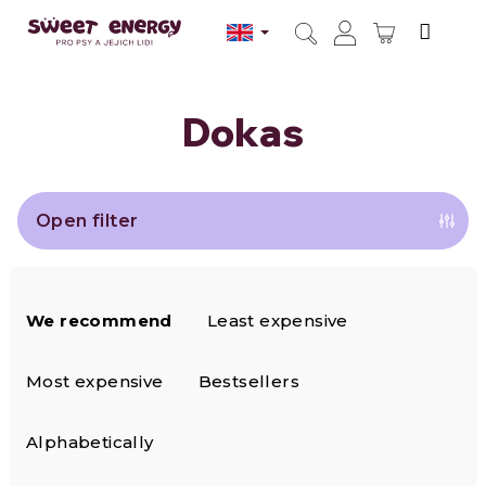
Skip
to
SHOPPI
content
Search
Login
CART
Dokas
Open filter
P
We recommend
Least expensive
r
o
Most expensive
Bestsellers
d
Alphabetically
u