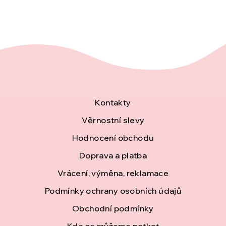
Z
Kontakty
á
Věrnostní slevy
Hodnocení obchodu
p
Doprava a platba
a
Vrácení, výměna, reklamace
t
Podmínky ochrany osobních údajů
í
Obchodní podmínky