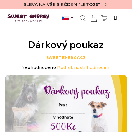
Přejít
SLEVA NA VŠE S KÓDEM "LETO26"
na
obsah
NÁKUPN
Hledat
Přihlášení
KOŠÍK
Dárkový poukaz
SWEET ENERGY.CZ
Průměrné
Neohodnoceno
Podrobnosti hodnocení
hodnocení
produktu
je
0,0
z
5
hvězdiček.