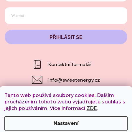
PŘIHLÁSIT SE
info
@
sweetenergy.cz
Tento web používá soubory cookies. Dalším
+420 607 253 790
procházením tohoto webu vyjadřujete souhlas s
jejich používáním. Více informací
ZDE
.
Copyright 2026
SweetEnergy.cz
. Všechna práva
Nastavení
vyhrazena.