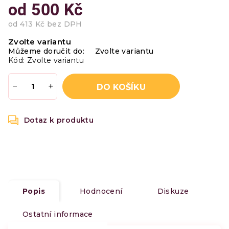
od
500 Kč
od
413 Kč
bez DPH
Měrná
Zvolte variantu
cena:
Můžeme doručit do:
Zvolte variantu
Kód:
Zvolte variantu
−
+
DO KOŠÍKU
Popis
Hodnocení
Diskuze
Ostatní informace