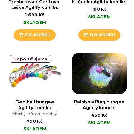
Tréninková / Cestovní
Klíčenka Agility komiks
taška Agility komiks
190 Kč
1 690 Kč
SKLADEM
SKLADEM
DO KOŠÍKU
DO KOŠÍKU
Doporučujeme
Geo ball bungee
Rainbow Ring bungee
Agility komiks
Agility komiks
Měkký, přitom odolný
450 Kč
790 Kč
SKLADEM
SKLADEM