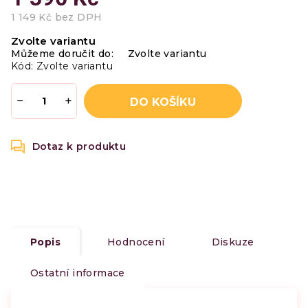
1 149 Kč bez DPH
Měrná
Zvolte variantu
cena:
Můžeme doručit do:
Zvolte variantu
Kód:
Zvolte variantu
−
+
DO KOŠÍKU
Popis
Hodnocení
Diskuze
Ostatní informace