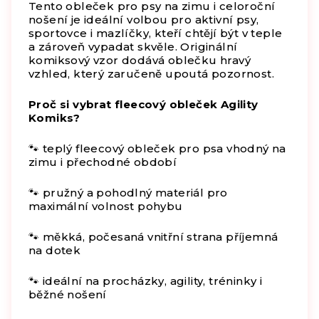
Tento obleček pro psy na zimu i celoroční
nošení je ideální volbou pro aktivní psy,
sportovce i mazlíčky, kteří chtějí být v teple
a zároveň vypadat skvěle. Originální
komiksový vzor dodává oblečku hravý
vzhled, který zaručeně upoutá pozornost.
Proč si vybrat fleecový obleček Agility
Komiks?
🐾 teplý fleecový obleček pro psa vhodný na
zimu i přechodné období
🐾 pružný a pohodlný materiál pro
maximální volnost pohybu
🐾 měkká, počesaná vnitřní strana příjemná
na dotek
🐾 ideální na procházky, agility, tréninky i
běžné nošení