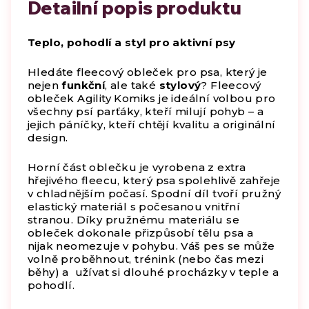
Detailní popis produktu
Teplo, pohodlí a styl pro aktivní psy
Hledáte fleecový obleček pro psa, který je
nejen
funkční
, ale také
stylový
? Fleecový
obleček Agility Komiks je ideální volbou pro
všechny psí parťáky, kteří milují pohyb – a
jejich páníčky, kteří chtějí kvalitu a originální
design.
Horní část oblečku je vyrobena z extra
hřejivého fleecu, který psa spolehlivě zahřeje
v chladnějším počasí. Spodní díl tvoří pružný
elastický materiál s počesanou vnitřní
stranou. Díky pružnému materiálu se
obleček dokonale přizpůsobí tělu psa a
nijak neomezuje v pohybu. Váš pes se může
volně proběhnout, trénink (nebo čas mezi
běhy) a užívat si dlouhé procházky v teple a
pohodlí.