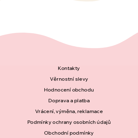
Z
Kontakty
á
Věrnostní slevy
Hodnocení obchodu
p
Doprava a platba
a
Vrácení, výměna, reklamace
t
Podmínky ochrany osobních údajů
í
Obchodní podmínky