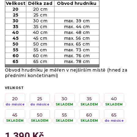
Velikost
Délka zad
Obvod hrudníku
20
20 cm
25
25 cm
30
30 cm
max. 39 cm
35
35 cm
max. 44 cm
40
40 cm
max. 48 cm
45
45 cm
max. 56 cm
50
50 cm
max. 65 cm
55
55 cm
max. 73 cm
60
60 cm
max. 76 cm
65
65 cm
max. 78 cm
Obvod hrudníku je měřen v nejširším místě (hned za
předními končetinami)
VELIKOST
20
25
30
35
40
do měsíce
do měsíce
SKLADEM
SKLADEM
SKLADEM
45
50
55
60
65
SKLADEM
SKLADEM
SKLADEM
SKLADEM
do měsíce
1 390 Kč