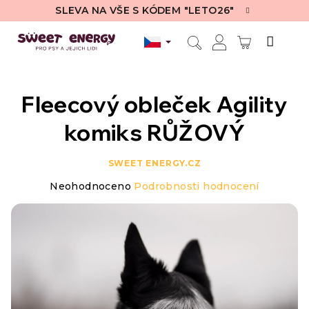
Přejít
SLEVA NA VŠE S KÓDEM "LETO26"
na
obsah
NÁKUPN
Hledat
Přihlášení
KOŠÍK
Fleecový obleček Agility
komiks RŮŽOVÝ
SWEET ENERGY.CZ
Průměrné
Neohodnoceno
Podrobnosti hodnocení
hodnocení
produktu
je
0,0
z
5
hvězdiček.