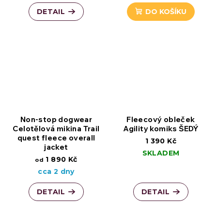
DETAIL
DO KOŠÍKU
Non-stop dogwear
Fleecový obleček
Celotělová mikina Trail
Agility komiks ŠEDÝ
quest fleece overall
1 390 Kč
jacket
SKLADEM
1 890 Kč
od
cca 2 dny
DETAIL
DETAIL