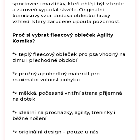
sportovce i mazlíčky, kteří chtějí být v teple
a zároveň vypadat skvěle. Originální
komiksový vzor dodává oblečku hravý
vzhled, který zaručeně upoutá pozornost.
Proč si vybrat fleecový obleček Agility
Komiks?
🐾 teplý fleecový obleček pro psa vhodný na
zimu i přechodné období
🐾 pružný a pohodlný materiál pro
maximální volnost pohybu
🐾 měkká, počesaná vnitřní strana příjemná
na dotek
🐾 ideální na procházky, agility, tréninky i
běžné nošení
🐾 originální design – pouze u nás