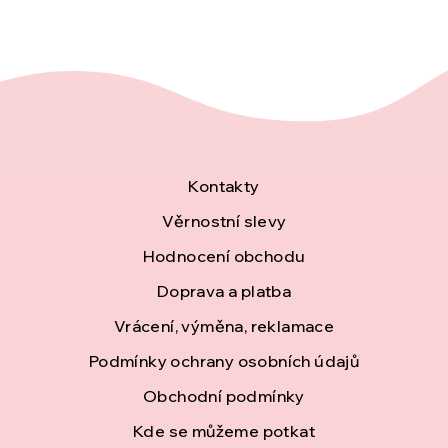
Z
Kontakty
á
Věrnostní slevy
Hodnocení obchodu
p
Doprava a platba
a
Vrácení, výměna, reklamace
t
Podmínky ochrany osobních údajů
í
Obchodní podmínky
Kde se můžeme potkat