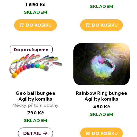
1 690 Kč
SKLADEM
SKLADEM
DO KOŠÍKU
DO KOŠÍKU
Doporučujeme
Geo ball bungee
Rainbow Ring bungee
Agility komiks
Agility komiks
Měkký, přitom odolný
450 Kč
790 Kč
SKLADEM
SKLADEM
DETAIL
DO KOŠÍKU