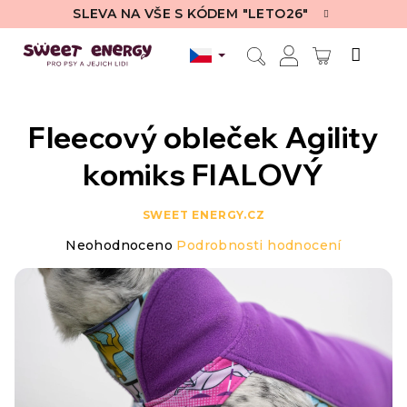
Přejít
SLEVA NA VŠE S KÓDEM "LETO26"
na
obsah
NÁKUPN
Hledat
Přihlášení
KOŠÍK
Fleecový obleček Agility
komiks FIALOVÝ
SWEET ENERGY.CZ
Průměrné
Neohodnoceno
Podrobnosti hodnocení
hodnocení
produktu
je
0,0
z
5
hvězdiček.