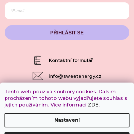
PŘIHLÁSIT SE
info
@
sweetenergy.cz
Tento web používá soubory cookies. Dalším
+420 607 253 790
procházením tohoto webu vyjadřujete souhlas s
jejich používáním. Více informací
ZDE
.
Copyright 2026
SweetEnergy.cz
. Všechna práva
Nastavení
vyhrazena.