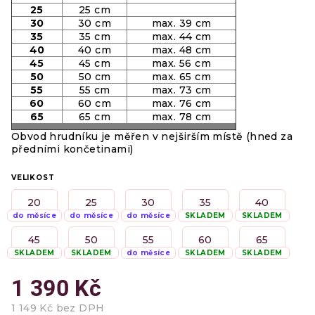
25
25 cm
30
30 cm
max. 39 cm
35
35 cm
max. 44 cm
40
40 cm
max. 48 cm
45
45 cm
max. 56 cm
50
50 cm
max. 65 cm
55
55 cm
max. 73 cm
60
60 cm
max. 76 cm
65
65 cm
max. 78 cm
Obvod hrudníku je měřen v nejširším místě (hned za
předními končetinami)
VELIKOST
20
25
30
35
40
do měsíce
do měsíce
do měsíce
SKLADEM
SKLADEM
45
50
55
60
65
SKLADEM
SKLADEM
do měsíce
SKLADEM
SKLADEM
1 390 Kč
1 149 Kč bez DPH