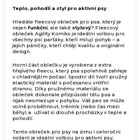
Teplo, pohodlí a styl pro aktivní psy
Hledáte fleecový obleček pro psa, který je
nejen
funkční
, ale také
stylový
? Fleecový
obleček Agility Komiks je ideální volbou pro
všechny psí parťáky, kteří milují pohyb – a
jejich páníčky, kteří chtějí kvalitu a originální
design.
Horní část oblečku je vyrobena z extra
hřejivého fleecu, který psa spolehlivě zahřeje
v chladnějším počasí. Spodní díl tvoří pružný
elastický materiál s počesanou vnitřní
stranou. Díky pružnému materiálu se
obleček dokonale přizpůsobí tělu psa a
nijak neomezuje v pohybu. Váš pes se může
volně proběhnout, trénink (nebo čas mezi
běhy) a užívat si dlouhé procházky v teple a
pohodlí.
Tento obleček pro psy na zimu i celoroční
nošení je ideální volbou pro aktivní psy,