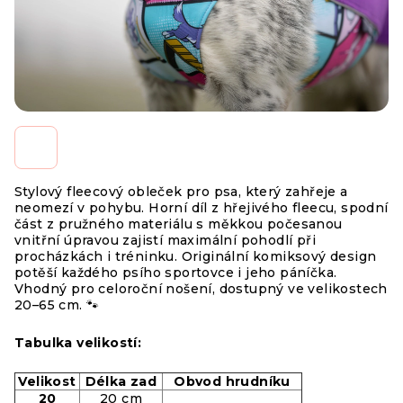
Stylový fleecový obleček pro psa, který zahřeje a
neomezí v pohybu. Horní díl z hřejivého fleecu, spodní
část z pružného materiálu s měkkou počesanou
vnitřní úpravou zajistí maximální pohodlí při
procházkách i tréninku. Originální komiksový design
potěší každého psího sportovce i jeho páníčka.
Vhodný pro celoroční nošení, dostupný ve velikostech
20–65 cm. 🐾
Tabulka velikostí:
Velikost
Délka zad
Obvod hrudníku
20
20 cm