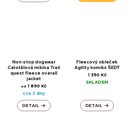
Non-stop dogwear
Fleecový obleček
Celotělová mikina Trail
Agility komiks ŠEDÝ
quest fleece overall
1 390 Kč
jacket
SKLADEM
1 890 Kč
od
cca 2 dny
DETAIL
DETAIL