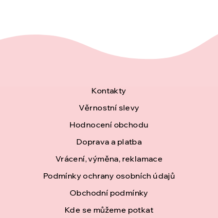
Z
Kontakty
á
Věrnostní slevy
Hodnocení obchodu
p
Doprava a platba
a
Vrácení, výměna, reklamace
t
Podmínky ochrany osobních údajů
í
Obchodní podmínky
Kde se můžeme potkat