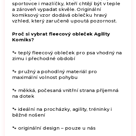
sportovce i mazlíčky, kteří chtějí být v teple
a zároveň vypadat skvěle. Originální
komiksový vzor dodává oblečku hravý
vzhled, který zaručeně upoutá pozornost.
Proč si vybrat fleecový obleček Agility
Komiks?
🐾 teplý fleecový obleček pro psa vhodný na
zimu i přechodné období
🐾 pružný a pohodlný materiál pro
maximální volnost pohybu
🐾 měkká, počesaná vnitřní strana příjemná
na dotek
🐾 ideální na procházky, agility, tréninky i
běžné nošení
🐾 originální design – pouze u nás