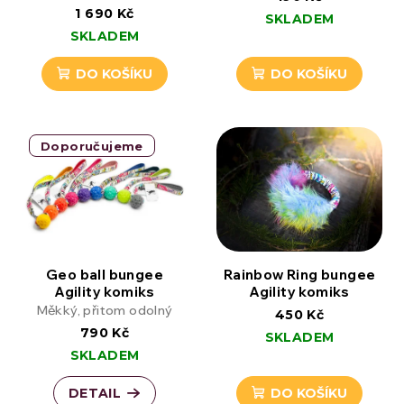
1 690 Kč
SKLADEM
SKLADEM
DO KOŠÍKU
DO KOŠÍKU
Doporučujeme
Geo ball bungee
Rainbow Ring bungee
Agility komiks
Agility komiks
Měkký, přitom odolný
450 Kč
790 Kč
SKLADEM
SKLADEM
DETAIL
DO KOŠÍKU