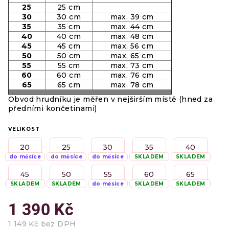
25
25 cm
30
30 cm
max. 39 cm
35
35 cm
max. 44 cm
40
40 cm
max. 48 cm
45
45 cm
max. 56 cm
50
50 cm
max. 65 cm
55
55 cm
max. 73 cm
60
60 cm
max. 76 cm
65
65 cm
max. 78 cm
Obvod hrudníku je měřen v nejširším místě (hned za
předními končetinami)
VELIKOST
20
25
30
35
40
do měsíce
do měsíce
do měsíce
SKLADEM
SKLADEM
45
50
55
60
65
SKLADEM
SKLADEM
do měsíce
SKLADEM
SKLADEM
1 390 Kč
1 149 Kč bez DPH