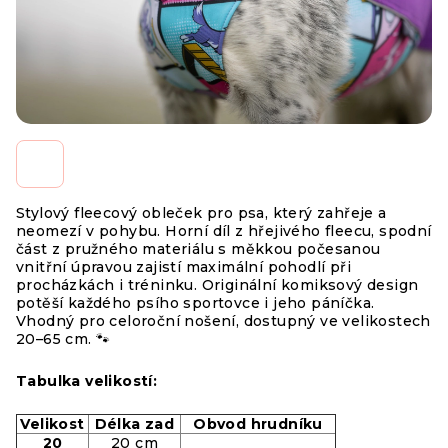
Stylový fleecový obleček pro psa, který zahřeje a
neomezí v pohybu. Horní díl z hřejivého fleecu, spodní
část z pružného materiálu s měkkou počesanou
vnitřní úpravou zajistí maximální pohodlí při
procházkách i tréninku. Originální komiksový design
potěší každého psího sportovce i jeho páníčka.
Vhodný pro celoroční nošení, dostupný ve velikostech
20–65 cm. 🐾
Tabulka velikostí:
Velikost
Délka zad
Obvod hrudníku
20
20 cm