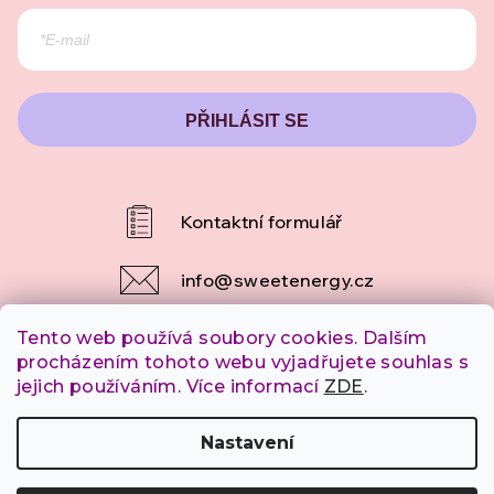
PŘIHLÁSIT SE
info
@
sweetenergy.cz
Tento web používá soubory cookies. Dalším
+420 607 253 790
procházením tohoto webu vyjadřujete souhlas s
jejich používáním. Více informací
ZDE
.
Copyright 2026
SweetEnergy.cz
. Všechna práva
Nastavení
vyhrazena.