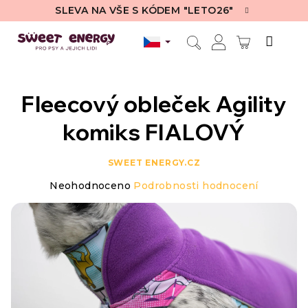
Přejít
SLEVA NA VŠE S KÓDEM "LETO26"
na
obsah
NÁKUPN
Hledat
Přihlášení
KOŠÍK
Fleecový obleček Agility
komiks FIALOVÝ
SWEET ENERGY.CZ
Průměrné
Neohodnoceno
Podrobnosti hodnocení
hodnocení
produktu
je
0,0
z
5
hvězdiček.