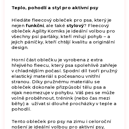
Teplo, pohodlí a styl pro aktivní psy
Hledáte fleecový obleček pro psa, který je
nejen
funkční
, ale také
stylový
? Fleecový
obleček Agility Komiks je ideální volbou pro
všechny psí parťáky, kteří milují pohyb – a
jejich páníčky, kteří chtějí kvalitu a originální
design.
Horní část oblečku je vyrobena z extra
hřejivého fleecu, který psa spolehlivě zahřeje
v chladnějším počasí. Spodní díl tvoří pružný
elastický materiál s počesanou vnitřní
stranou. Díky pružnému materiálu se
obleček dokonale přizpůsobí tělu psa a
nijak neomezuje v pohybu. Váš pes se může
volně proběhnout, trénink (nebo čas mezi
běhy) a užívat si dlouhé procházky v teple a
pohodlí.
Tento obleček pro psy na zimu i celoroční
nošení je ideální volbou pro aktivní psy,