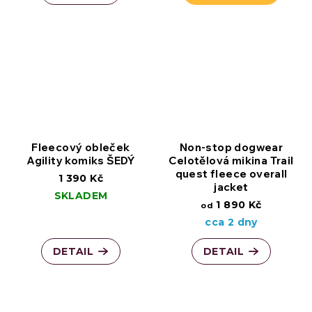
Fleecový obleček
Non-stop dogwear
Agility komiks ŠEDÝ
Celotělová mikina Trail
quest fleece overall
1 390 Kč
jacket
SKLADEM
1 890 Kč
od
cca 2 dny
DETAIL
DETAIL