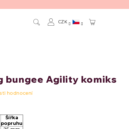
CZK
NÁKUPNÍ
Hledat
Přihlášení
KOŠÍK
 bungee Agility komiks
ti hodnocení
Šířka
e
popruhu