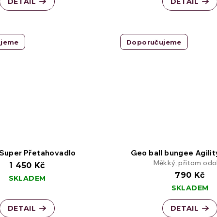
DETAIL
DETAIL
ujeme
Doporučujeme
 Super Přetahovadlo
Geo ball bungee Agili
Měkký, přitom odo
1 450 Kč
790 Kč
SKLADEM
SKLADEM
DETAIL
DETAIL