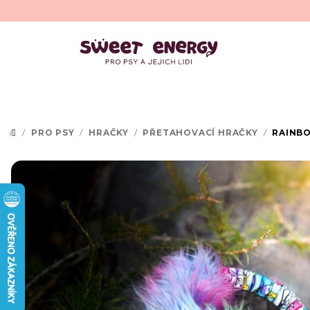
Přejít
na
obsah
/
PRO PSY
/
HRAČKY
/
PŘETAHOVACÍ HRAČKY
/
RAINBO
DOMŮ