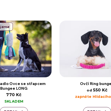
ujeme
adlo Ovce se střapcem
Ovčí Ring bung
Bungee LONG
550 Kč
od
770 Kč
zapněte Hlídacího
SKLADEM