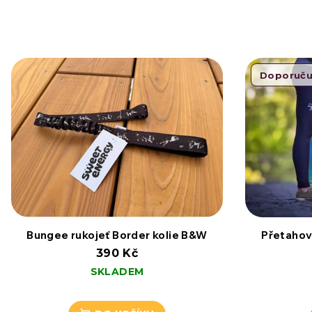
Doporuč
Bungee rukojeť Border kolie B&W
Přetahov
390 Kč
SKLADEM