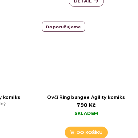
DETAIL
Doporučujeme
ty komiks
Ovčí Ring bungee Agility komiks
lný
790 Kč
SKLADEM
DO KOŠÍKU