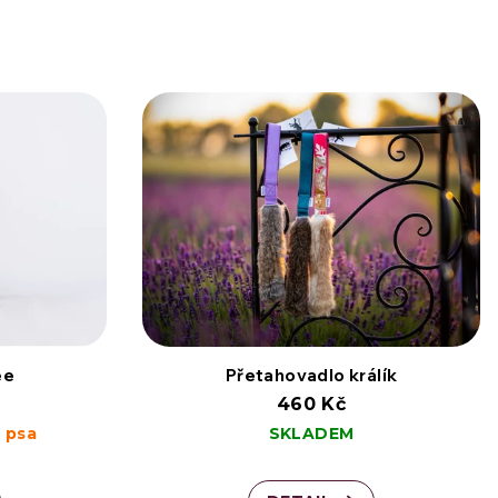
ee
Přetahovadlo králík
460 Kč
 psa
SKLADEM