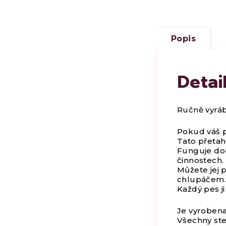
Popis
Detai
Ručně vyráb
Pokud váš pe
Tato přetaho
Funguje dob
činnostech.
Můžete jej 
chlupáčem. 
Každý pes ji
Je vyroben
Všechny steh