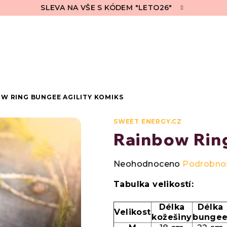
SLEVA NA VŠE S KÓDEM "LETO26"
W RING BUNGEE AGILITY KOMIKS
SWEET ENERGY.CZ
Rainbow Ring
Průměrné
Neohodnoceno
Podrobnos
hodnocení
produktu
Tabulka velikostí:
je
0,0
Délka
Délka
Velikost
z
kožešiny
bunge
5