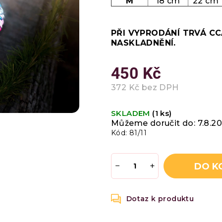
M
18 cm
22 cm
hvězdiček.
PŘI VYPRODÁNÍ TRVÁ CC
NASKLADNĚNÍ.
450 Kč
372 Kč bez DPH
Měrná
cena:
SKLADEM
(1 ks)
Můžeme doručit do:
7.8.2
Kód:
81/11
−
+
DO K