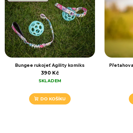
Bungee rukojeť Agility komiks
Přetahova
390 Kč
SKLADEM
DO KOŠÍKU