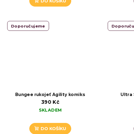
DO KOŠÍKU
Doporučujeme
Doporuč
Bungee rukojeť Agility komiks
Ultra
390 Kč
SKLADEM
DO KOŠÍKU