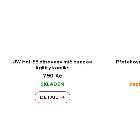
JW Hol-EE děrovaný míč bungee
Přetahov
Agility komiks
790 Kč
SKLADEM
zap
DETAIL