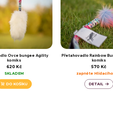
dlo Ovce bungee Agility
Přetahovadlo Rainbow Bun
komiks
komiks
620 Kč
570 Kč
SKLADEM
zapněte Hlídacího
DO KOŠÍKU
DETAIL