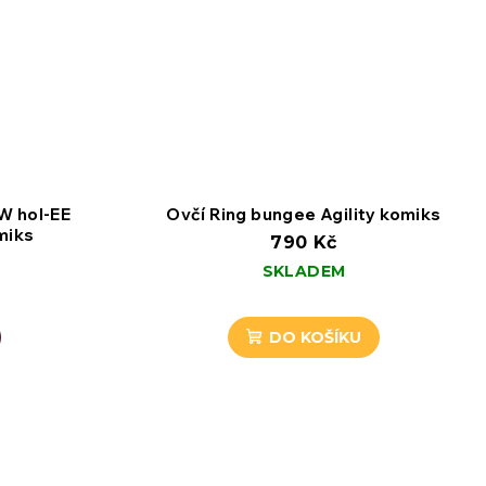
W hol-EE
Ovčí Ring bungee Agility komiks
miks
790 Kč
SKLADEM
DO KOŠÍKU