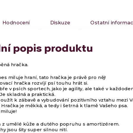
Hodnocení
Diskuze
Ostatní informa
lní popis produktu
ěná hračka.
s miluje hraní, tato hračka je právě pro něj!
vací hračka rozvíjí psí touhu hrát si.
ře v psích sportech, jako je agility, ale také v každode
 Je skladná a praktická.
použít k zábavě a vybudování pozitivního vztahu mezi V
Hračka je měkká, a tedy i šetrná k tlamě Vašeho psa.
 miluje!
a z umělé kůže a dutého popruhu s amortizérem.
y jsou šity super silnou nití.