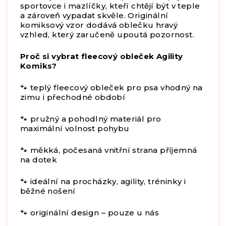
sportovce i mazlíčky, kteří chtějí být v teple
a zároveň vypadat skvěle. Originální
komiksový vzor dodává oblečku hravý
vzhled, který zaručeně upoutá pozornost.
Proč si vybrat fleecový obleček Agility
Komiks?
🐾 teplý fleecový obleček pro psa vhodný na
zimu i přechodné období
🐾 pružný a pohodlný materiál pro
maximální volnost pohybu
🐾 měkká, počesaná vnitřní strana příjemná
na dotek
🐾 ideální na procházky, agility, tréninky i
běžné nošení
🐾 originální design – pouze u nás