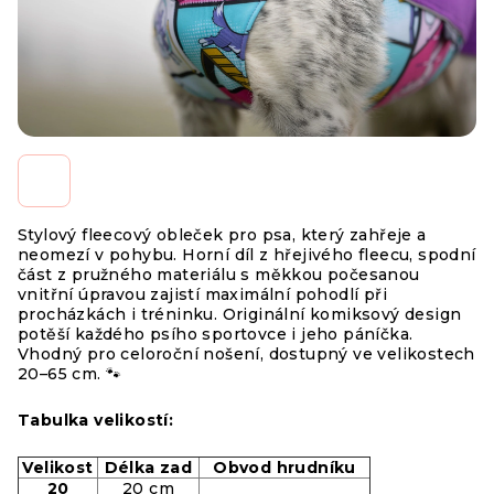
Stylový fleecový obleček pro psa, který zahřeje a
neomezí v pohybu. Horní díl z hřejivého fleecu, spodní
část z pružného materiálu s měkkou počesanou
vnitřní úpravou zajistí maximální pohodlí při
procházkách i tréninku. Originální komiksový design
potěší každého psího sportovce i jeho páníčka.
Vhodný pro celoroční nošení, dostupný ve velikostech
20–65 cm. 🐾
Tabulka velikostí:
Velikost
Délka zad
Obvod hrudníku
20
20 cm