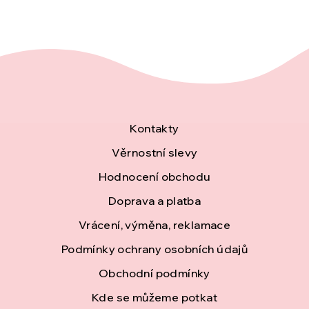
Z
Kontakty
á
Věrnostní slevy
Hodnocení obchodu
p
Doprava a platba
a
Vrácení, výměna, reklamace
t
Podmínky ochrany osobních údajů
í
Obchodní podmínky
Kde se můžeme potkat