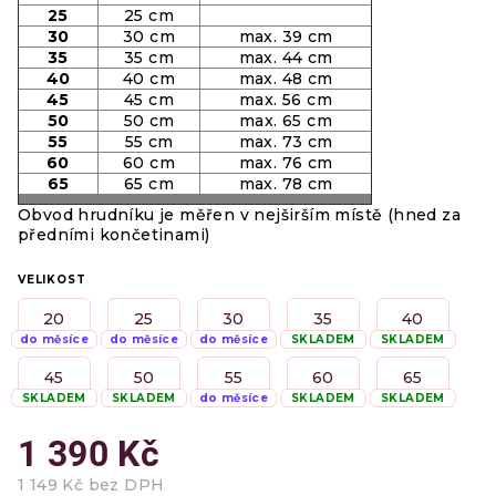
25
25 cm
30
30 cm
max. 39 cm
35
35 cm
max. 44 cm
40
40 cm
max. 48 cm
45
45 cm
max. 56 cm
50
50 cm
max. 65 cm
55
55 cm
max. 73 cm
60
60 cm
max. 76 cm
65
65 cm
max. 78 cm
Obvod hrudníku je měřen v nejširším místě (hned za
předními končetinami)
VELIKOST
20
25
30
35
40
do měsíce
do měsíce
do měsíce
SKLADEM
SKLADEM
45
50
55
60
65
SKLADEM
SKLADEM
do měsíce
SKLADEM
SKLADEM
1 390 Kč
1 149 Kč bez DPH