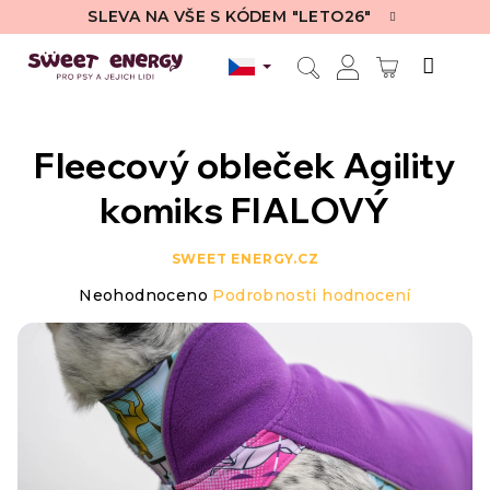
Přejít
SLEVA NA VŠE S KÓDEM "LETO26"
na
obsah
NÁKUPN
Hledat
Přihlášení
KOŠÍK
Fleecový obleček Agility
komiks FIALOVÝ
SWEET ENERGY.CZ
Průměrné
Neohodnoceno
Podrobnosti hodnocení
hodnocení
produktu
je
0,0
z
5
hvězdiček.