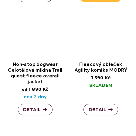
Non-stop dogwear
Fleecový obleček
Celotělová mikina Trail
Agility komiks MODRÝ
quest fleece overall
1 390 Kč
jacket
SKLADEM
1 890 Kč
od
cca 2 dny
DETAIL
DETAIL