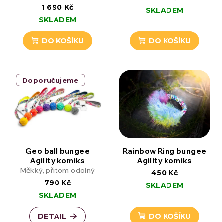
1 690 Kč
SKLADEM
SKLADEM
DO KOŠÍKU
DO KOŠÍKU
Doporučujeme
Geo ball bungee
Rainbow Ring bungee
Agility komiks
Agility komiks
Měkký, přitom odolný
450 Kč
790 Kč
SKLADEM
SKLADEM
DETAIL
DO KOŠÍKU