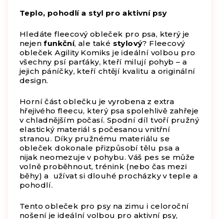
Teplo, pohodlí a styl pro aktivní psy
Hledáte fleecový obleček pro psa, který je
nejen
funkční
, ale také
stylový
? Fleecový
obleček Agility Komiks je ideální volbou pro
všechny psí parťáky, kteří milují pohyb – a
jejich páníčky, kteří chtějí kvalitu a originální
design.
Horní část oblečku je vyrobena z extra
hřejivého fleecu, který psa spolehlivě zahřeje
v chladnějším počasí. Spodní díl tvoří pružný
elastický materiál s počesanou vnitřní
stranou. Díky pružnému materiálu se
obleček dokonale přizpůsobí tělu psa a
nijak neomezuje v pohybu. Váš pes se může
volně proběhnout, trénink (nebo čas mezi
běhy) a užívat si dlouhé procházky v teple a
pohodlí.
Tento obleček pro psy na zimu i celoroční
nošení je ideální volbou pro aktivní psy,