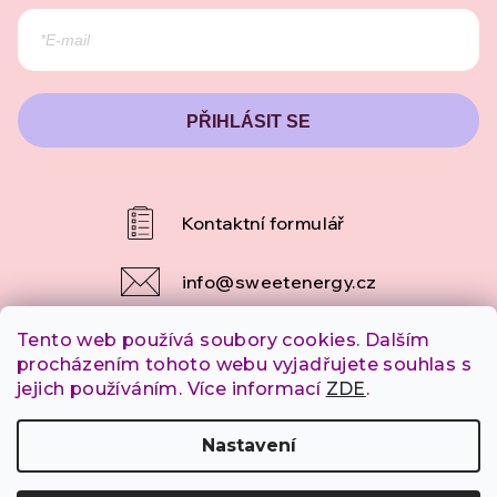
PŘIHLÁSIT SE
info
@
sweetenergy.cz
Tento web používá soubory cookies. Dalším
+420 607 253 790
procházením tohoto webu vyjadřujete souhlas s
jejich používáním. Více informací
ZDE
.
Copyright 2026
SweetEnergy.cz
. Všechna práva
Nastavení
vyhrazena.