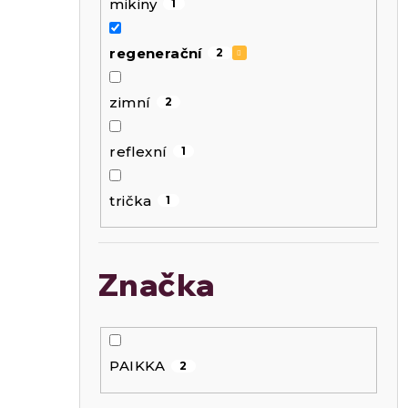
mikiny
1
regenerační
2
zimní
2
reflexní
1
trička
1
Značka
PAIKKA
2