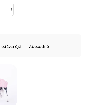
rodávanější
Abecedně