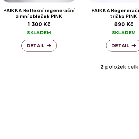
í
i
PAIKKA Reflexní regenerační
PAIKKA Regeneračn
zimní obleček PINK
tričko PINK
p
s
1 300 Kč
890 Kč
SKLADEM
SKLADEM
r
p
DETAIL
DETAIL
o
r
2
položek cel
O
d
o
v
u
d
l
k
u
á
t
k
d