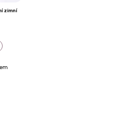
í zimní
kem