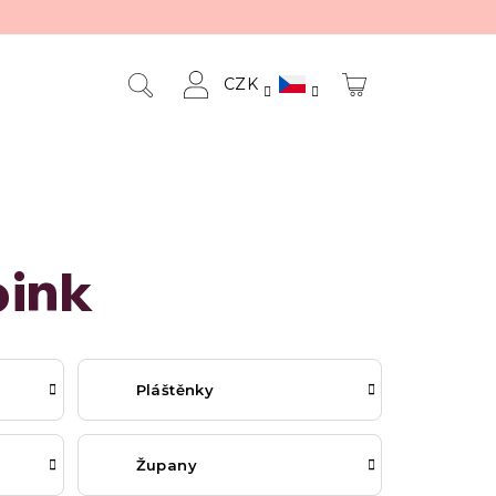
CZK
NÁKUPNÍ
Hledat
Přihlášení
KOŠÍK
pink
Pláštěnky
Župany