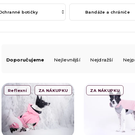
Ochranné botičky
Bandáže a chrániče
Ř
Doporučujeme
Nejlevnější
Nejdražší
Nejp
a
z
V
Reflexní
ZA NÁKUPKU
ZA NÁKUPKU
e
ý
n
p