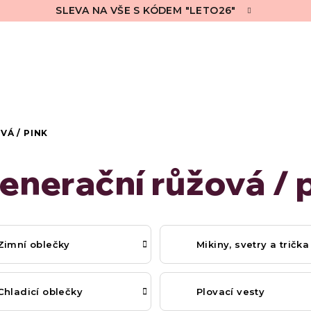
SLEVA NA VŠE S KÓDEM "LETO26"
VÁ / PINK
enerační růžová / 
Zimní oblečky
Mikiny, svetry a trička
Chladicí oblečky
Plovací vesty