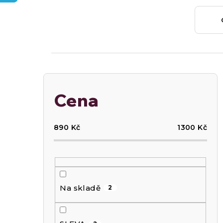
P
Cena
o
890
Kč
1300
Kč
s
t
Na skladě
2
r