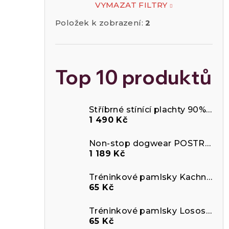
VYMAZAT FILTRY
Položek k zobrazení:
2
Top 10 produktů
Stříbrné stínící plachty 90%
Odráž
1 490 Kč
Non-stop dogwear POSTROJ LINE 5.0
1 189 Kč
Tréninkové pamlsky Kachna a krill
65 Kč
Tréninkové pamlsky Losos a arktický krill
65 Kč