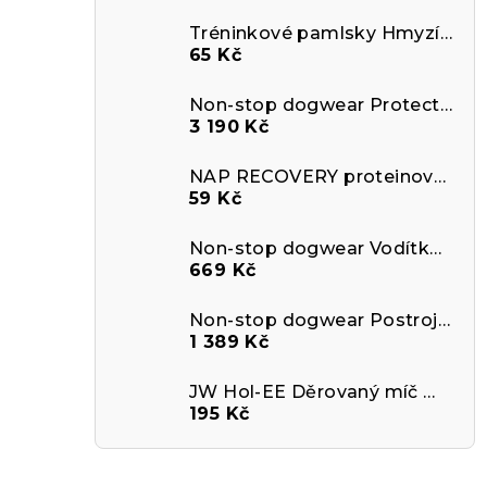
Tréninkové pamlsky Hmyzí protein s Aktivním uhlím
65 Kč
Non-stop dogwear Protector Life Jacket
3 190 Kč
NAP RECOVERY proteinová tyčinka pro psy - hovězí
59 Kč
Non-stop dogwear Vodítko Trail quest leash Rachel Pohl
669 Kč
Non-stop dogwear Postroj Ramble
1 389 Kč
JW Hol-EE Děrovaný míč MEDIUM
195 Kč