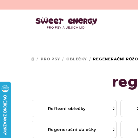
Přejít
na
obsah
/
PRO PSY
/
OBLEČKY
/
REGENERAČNÍ RŮŽO
DOMŮ
reg
Reflexní oblečky
Regenerační oblečky