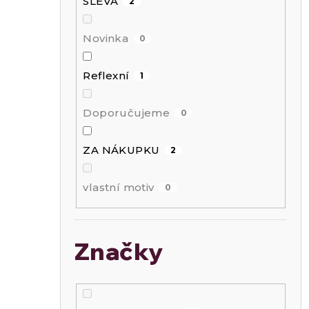
a
SLEVA
2
n
Novinka
0
n
Reflexní
1
Doporučujeme
í
0
ZA NÁKUPKU
2
p
vlastní motiv
0
a
n
Značky
e