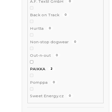
l
A.F. Textil GmbH
0
Back on Track
0
Hurtta
0
Non-stop dogwear
0
Out-n-out
0
PAIKKA
2
Pomppa
0
Sweet Energy.cz
0