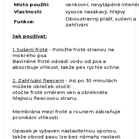
Místo použití:
venkovní, nevytápěné interié
Vlastnosti:
vysoce nasákavý
, hřejivý
Oboustranný plášť
, sušení a
Funkce:
zahřívání
Jak používat:
1. Sušení froté
- Položte froté stranou na
mokrého psa.
Bavlněné froté odvádí vodu od psa a
absorbuje vlhkost, takže pes rychle schne.
2. Zahřívání fleecem
- Asi po 30 minutách
můžete obleček otočit:
otočte froté směrem ven a oblékněte
hřejivou fleecovou stranu.
Membrána mezi froté a rounem zabraňuje
pronikání vlhkosti.
Opasek je vybaven nastavitelnou sponou,
takže obvod pasu lze bez námahy nastavit.