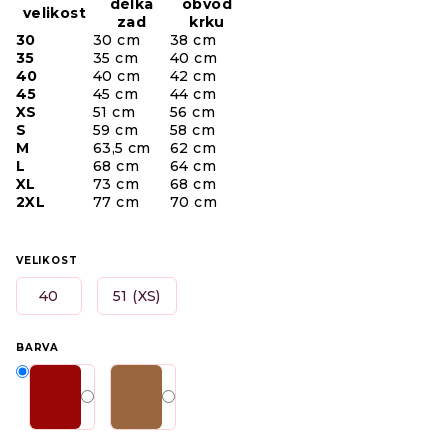
délka
obvod
velikost
zad
krku
30
30 cm
38 cm
35
35 cm
40 cm
40
40 cm
42 cm
45
45 cm
44 cm
XS
51 cm
56 cm
S
59 cm
58 cm
M
63,5 cm
62 cm
L
68 cm
64 cm
XL
73 cm
68 cm
2XL
77 cm
70 cm
VELIKOST
40
51 (XS)
BARVA