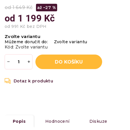
od 1 649 Kč
až –27 %
od
1 199 Kč
od
991 Kč
bez DPH
Měrná
Zvolte variantu
cena:
Můžeme doručit do:
Zvolte variantu
Kód:
Zvolte variantu
−
+
DO KOŠÍKU
Popis
Hodnocení
Diskuze