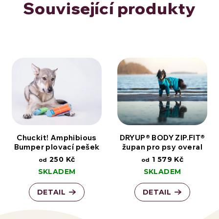
Související produkty
Chuckit! Amphibious
DRYUP® BODY ZIP.FIT®
Bumper plovací pešek
župan pro psy overal
250 Kč
1 579 Kč
od
od
SKLADEM
SKLADEM
DETAIL
DETAIL