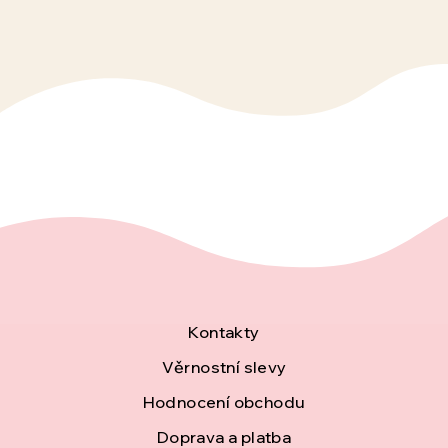
Z
Kontakty
á
Věrnostní slevy
Hodnocení obchodu
p
Doprava a platba