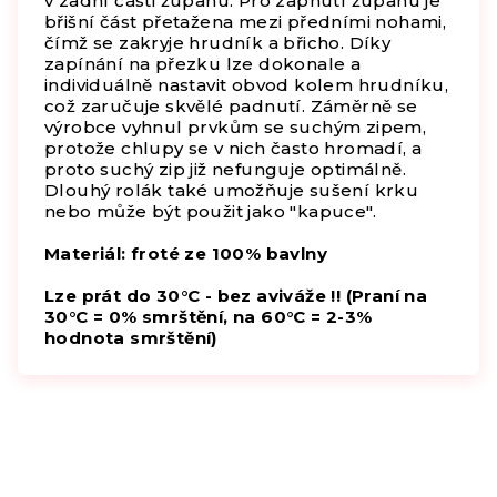
v zadní části županu. Pro zapnutí županu je
břišní část přetažena mezi předními nohami,
čímž se zakryje hrudník a břicho. Díky
zapínání na přezku lze dokonale a
individuálně nastavit obvod kolem hrudníku,
což zaručuje skvělé padnutí. Záměrně se
výrobce vyhnul prvkům se suchým zipem,
protože chlupy se v nich často hromadí, a
proto suchý zip již nefunguje optimálně.
Dlouhý rolák také umožňuje sušení krku
nebo může být použit jako "kapuce".
Materiál: froté ze 100% bavlny
Lze prát do 30°C - bez aviváže !! (
Praní na
30°C = 0% smrštění, na
60°C = 2-3%
hodnota smrštění)