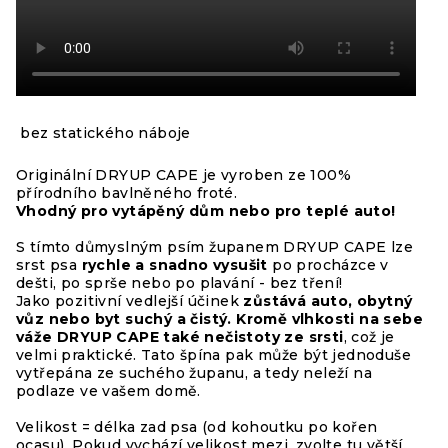
bez statického náboje
Originální DRYUP CAPE je vyroben ze 100%
přírodního bavlněného froté.
Vhodný pro vytápěný dům nebo pro teplé auto!
S tímto důmyslným psím županem DRYUP CAPE lze
srst psa
rychle a snadno vysušit
po procházce v
dešti, po sprše nebo po plavání - bez tření!
Jako pozitivní vedlejší účinek
zůstává auto, obytný
vůz nebo byt suchý a čistý.
Kromě vlhkosti na sebe
váže DRYUP CAPE také nečistoty ze srsti
, což je
velmi praktické. Tato špína pak může být jednoduše
vytřepána ze suchého županu, a tedy neleží na
podlaze ve vašem domě.
Velikost = délka zad psa (od kohoutku po kořen
ocasu). Pokud vychází velikost mezi, zvolte tu větší.