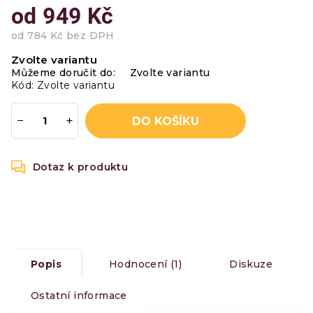
od
949 Kč
od
784 Kč
bez DPH
Měrná
Zvolte variantu
cena:
Můžeme doručit do:
Zvolte variantu
Kód:
Zvolte variantu
−
+
DO KOŠÍKU
Popis
Hodnocení (1)
Diskuze
Ostatní informace