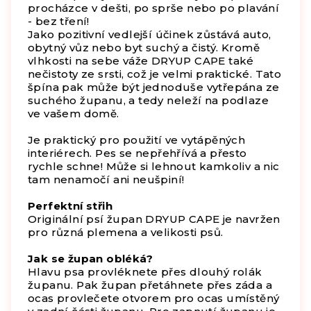
procházce v dešti, po sprše nebo po plavání
- bez tření!
Jako pozitivní vedlejší účinek zůstává auto,
obytný vůz nebo byt suchý a čistý. Kromě
vlhkosti na sebe váže DRYUP CAPE také
nečistoty ze srsti, což je velmi praktické. Tato
špína pak může být jednoduše vytřepána ze
suchého županu, a tedy neleží na podlaze
ve vašem domě.
Je praktický pro použití ve vytápěných
interiérech. Pes se nepřehřívá a přesto
rychle schne! Může si lehnout kamkoliv a nic
tam nenamočí ani neušpiní!
Perfektní střih
Originální psí župan DRYUP CAPE je navržen
pro různá plemena a velikosti psů.
Jak se župan obléká?
Hlavu psa provléknete přes dlouhý rolák
županu. Pak župan přetáhnete přes záda a
ocas provlečete otvorem pro ocas umístěný