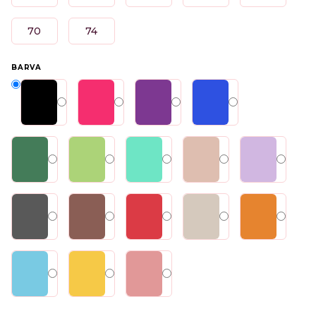
70
74
BARVA