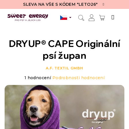
Přejít
SLEVA NA VŠE S KÓDEM "LETO26"
na
obsah
NÁKUPN
Hledat
Přihlášení
KOŠÍK
DRYUP® CAPE Originální
psí župan
A.F. TEXTIL GMBH
Průměrné
1 hodnocení
Podrobnosti hodnocení
hodnocení
produktu
je
5,0
z
5
hvězdiček.