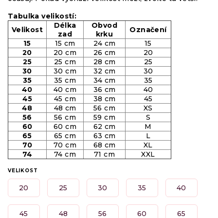
Tabulka velikostí:
Délka
Obvod
Velikost
Označení
zad
krku
15
15 cm
24 cm
15
20
20 cm
26 cm
20
25
25 cm
28 cm
25
30
30 cm
32 cm
30
35
35 cm
34 cm
35
40
40 cm
36 cm
40
45
45 cm
38 cm
45
48
48 cm
56 cm
XS
56
56 cm
59 cm
S
60
60 cm
62 cm
M
65
65 cm
63 cm
L
70
70 cm
68 cm
XL
74
74 cm
71 cm
XXL
VELIKOST
20
25
30
35
40
45
48
56
60
65