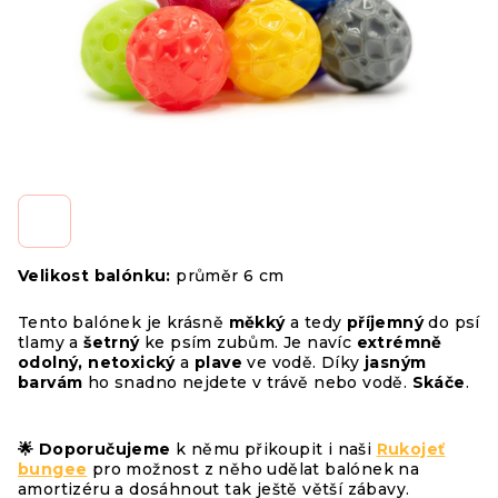
Velikost balónku:
průměr 6 cm
Tento balónek je krásně
měkký
a tedy
příjemný
do psí
tlamy a
šetrný
ke psím zubům. Je navíc
extrémně
odolný, netoxický
a
plave
ve vodě. Díky
jasným
barvám
ho snadno nejdete v trávě nebo vodě.
Skáče
.
🌟 Doporučujeme
k němu přikoupit i naši
Rukojeť
bungee
pro možnost z něho udělat balónek na
amortizéru a dosáhnout tak ještě větší zábavy.