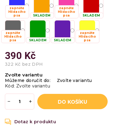
zapněte
zapněte
Hlídacího
Hlídacího
psa
SKLADEM
psa
SKLADEM
zapněte
zapněte
Hlídacího
Hlídacího
psa
SKLADEM
SKLADEM
psa
390 Kč
322 Kč bez DPH
Měrná
Zvolte variantu
cena:
Můžeme doručit do:
Zvolte variantu
Kód:
Zvolte variantu
−
+
DO KOŠÍKU