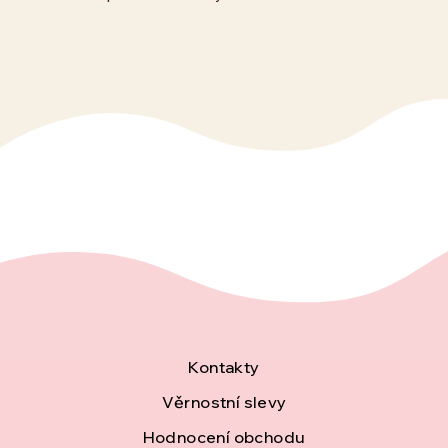
Z
Kontakty
á
Věrnostní slevy
Hodnocení obchodu