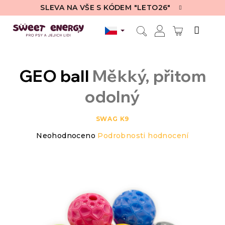
Přejít
SLEVA NA VŠE S KÓDEM "LETO26"
na
obsah
NÁKUPN
Hledat
Přihlášení
KOŠÍK
GEO ball
Měkký, přitom
odolný
SWAG K9
Průměrné
Neohodnoceno
Podrobnosti hodnocení
hodnocení
produktu
je
0,0
z
5
hvězdiček.