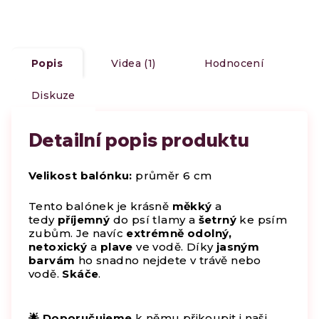
Popis
Videa (1)
Hodnocení
Diskuze
Detailní popis produktu
Velikost balónku:
průměr 6 cm
Tento balónek je krásně
měkký
a
tedy
příjemný
do psí tlamy a
šetrný
ke psím
zubům. Je navíc
extrémně odolný,
netoxický
a
plave
ve vodě. Díky
jasným
barvám
ho snadno nejdete v trávě nebo
vodě.
Skáče
.
🌟 Doporučujeme
k němu přikoupit i naši