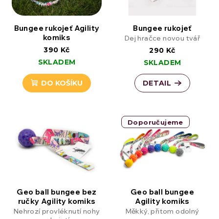
Bungee rukojeť Agility
Bungee rukojeť
komiks
Dej hračce novou tvář
390 Kč
290 Kč
SKLADEM
SKLADEM
DO KOŠÍKU
DETAIL
Doporučujeme
Geo ball bungee bez
Geo ball bungee
ručky Agility komiks
Agility komiks
Nehrozí provléknutí nohy
Měkký, přitom odolný