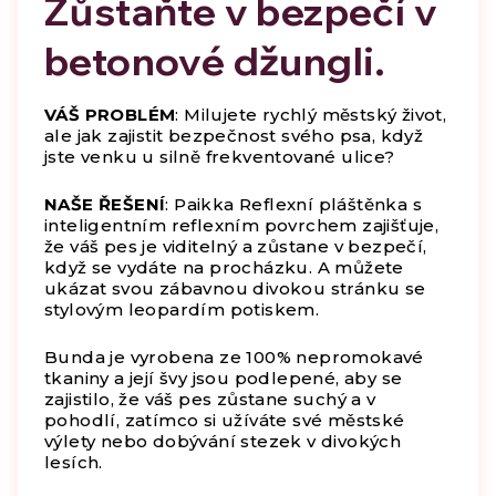
Zůstaňte v bezpečí v
betonové džungli.
VÁŠ PROBLÉM
: Milujete rychlý městský život,
ale jak zajistit bezpečnost svého psa, když
jste venku u silně frekventované ulice?
NAŠE ŘEŠENÍ
: Paikka Reflexní pláštěnka s
inteligentním reflexním povrchem zajišťuje,
že váš pes je viditelný a zůstane v bezpečí,
když se vydáte na procházku. A můžete
ukázat svou zábavnou divokou stránku se
stylovým leopardím potiskem.
Bunda je vyrobena ze 100% nepromokavé
tkaniny a její švy jsou podlepené, aby se
zajistilo, že váš pes zůstane suchý a v
pohodlí, zatímco si užíváte své městské
výlety nebo dobývání stezek v divokých
lesích.