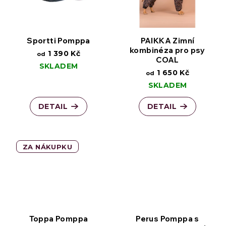
Sportti Pomppa
PAIKKA Zimní
kombinéza pro psy
1 390 Kč
od
COAL
SKLADEM
1 650 Kč
od
SKLADEM
DETAIL
DETAIL
ZA NÁKUPKU
Toppa Pomppa
Perus Pomppa s