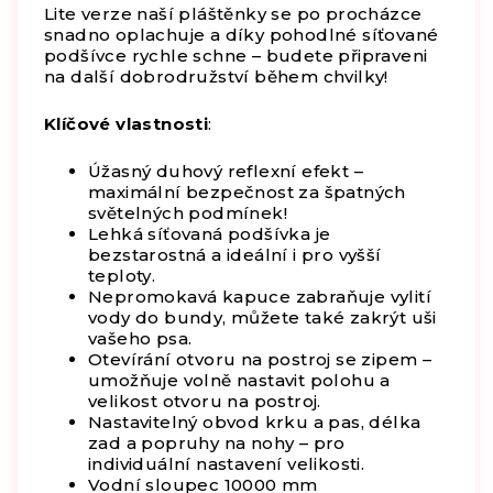
Lite verze naší pláštěnky se po procházce
snadno oplachuje a díky pohodlné síťované
podšívce rychle schne – budete připraveni
na další dobrodružství během chvilky!
Klíčové vlastnosti
:
Úžasný duhový reflexní efekt –
maximální bezpečnost za špatných
světelných podmínek!
Lehká síťovaná podšívka je
bezstarostná a ideální i pro vyšší
teploty.
Nepromokavá kapuce zabraňuje vylití
vody do bundy, můžete také zakrýt uši
vašeho psa.
Otevírání otvoru na postroj se zipem –
umožňuje volně nastavit polohu a
velikost otvoru na postroj.
Nastavitelný obvod krku a pas, délka
zad a popruhy na nohy – pro
individuální nastavení velikosti.
Vodní sloupec 10000 mm