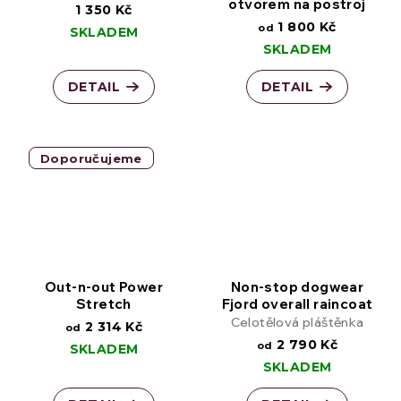
otvorem na postroj
1 350 Kč
1 800 Kč
od
SKLADEM
SKLADEM
DETAIL
DETAIL
Doporučujeme
Out-n-out Power
Non-stop dogwear
Stretch
Fjord overall raincoat
Celotělová pláštěnka
2 314 Kč
od
2 790 Kč
od
SKLADEM
SKLADEM