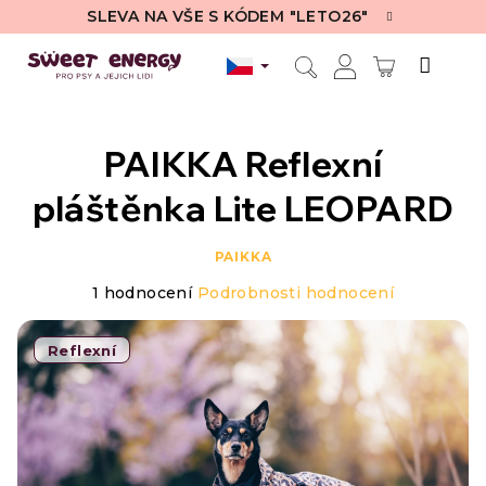
Přejít
SLEVA NA VŠE S KÓDEM "LETO26"
na
obsah
NÁKUPN
Hledat
Přihlášení
KOŠÍK
PAIKKA Reflexní
pláštěnka Lite LEOPARD
PAIKKA
Průměrné
1 hodnocení
Podrobnosti hodnocení
hodnocení
produktu
je
Reflexní
5,0
z
5
hvězdiček.