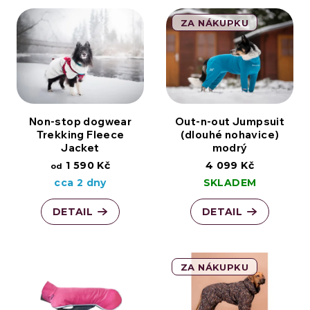
ZA NÁKUPKU
Non-stop dogwear
Out-n-out Jumpsuit
Trekking Fleece
(dlouhé nohavice)
Jacket
modrý
1 590 Kč
4 099 Kč
od
cca 2 dny
SKLADEM
DETAIL
DETAIL
ZA NÁKUPKU