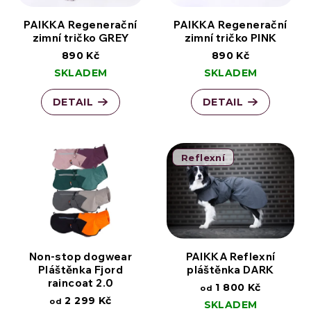
PAIKKA Regenerační
PAIKKA Regenerační
zimní tričko GREY
zimní tričko PINK
890 Kč
890 Kč
SKLADEM
SKLADEM
DETAIL
DETAIL
Reflexní
Non-stop dogwear
PAIKKA Reflexní
Pláštěnka Fjord
pláštěnka DARK
raincoat 2.0
1 800 Kč
od
2 299 Kč
od
SKLADEM