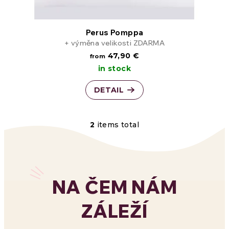
Perus Pomppa
+ výměna velikosti ZDARMA
47,90 €
from
in stock
DETAIL
2
items total
L
i
s
NA ČEM NÁM
t
ZÁLEŽÍ
i