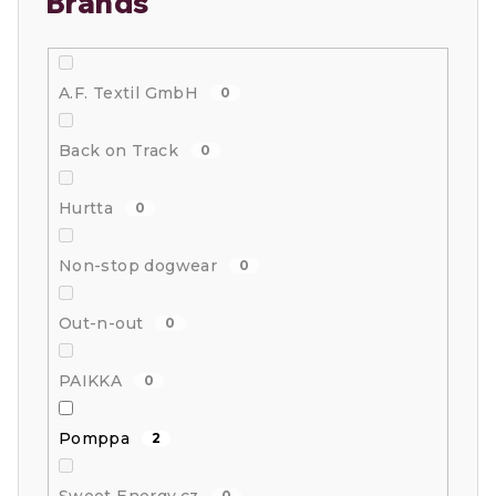
Brands
A.F. Textil GmbH
0
Back on Track
0
Hurtta
0
Non-stop dogwear
0
Out-n-out
0
PAIKKA
0
Pomppa
2
0