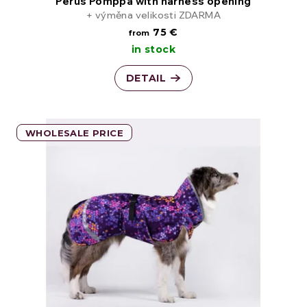
o
Perus Pomppa with harness opening
+ výměna velikosti ZDARMA
d
75 €
from
in stock
u
DETAIL
c
t
WHOLESALE PRICE
s