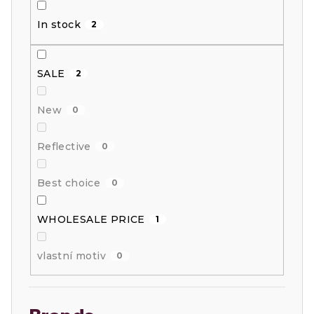
i
In stock
2
n
g
SALE
2
New
0
Reflective
0
Best choice
0
WHOLESALE PRICE
1
vlastní motiv
0