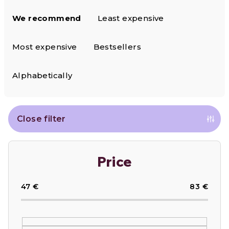
P
We recommend
Least expensive
r
o
Most expensive
Bestsellers
d
Alphabetically
u
c
Close filter
t
s
Price
o
47
€
83
€
r
t