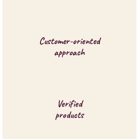
n
g
c
o
Customer-oriented
n
approach
t
r
o
l
Verified
s
products