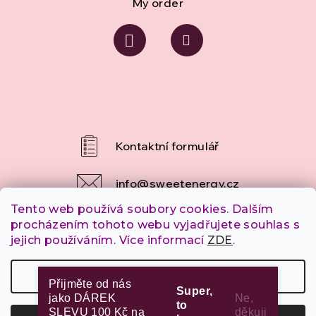
My order
info
@
sweetenergy.cz
Tento web používá soubory cookies. Dalším
+420 607 253 790
procházením tohoto webu vyjadřujete souhlas s
jejich používáním. Více informací
ZDE
.
Settings
Copyright 2026
SweetEnergy.cz
. All rights reserved.
Přijměte od nás
Super,
jako DÁREK
Ne,
to
SLEVU 100 Kč na
děkuji