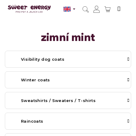
Skip
to
SHOPPI
content
Search
Login
CART
zimní mint
Visibility dog coats
Winter coats
Sweatshirts / Sweaters / T-shirts
Raincoats