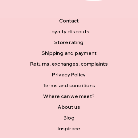
F
Contact
o
Loyalty discouts
Store rating
o
Shipping and payment
t
Returns, exchanges, complaints
e
Privacy Policy
r
Terms and conditions
Where can we meet?
About us
Blog
Inspirace