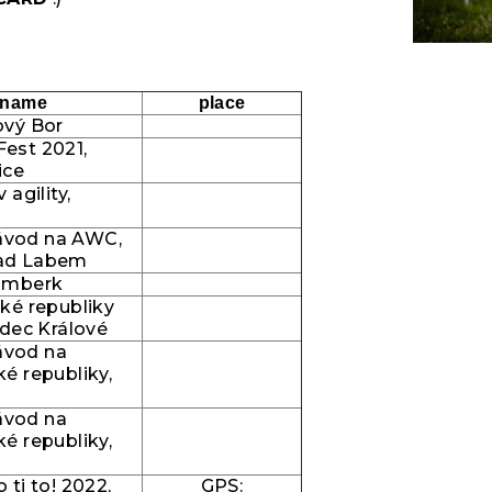
 name
place
ový Bor
est 2021,
ice
 agility,
 závod na AWC,
nad Labem
amberk
ké republiky
adec Králové
závod na
ké republiky,
závod na
ké republiky,
 ti to! 2022,
GPS: