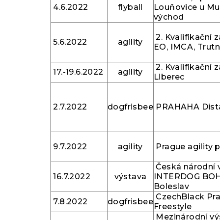
4.6.2022
flyball
Louňovice u Mu
východ
2. Kvalifikační
5.6.2022
agility
EO, IMCA, Trut
2. Kvalifikační
17.-19.6.2022
agility
Liberec
2.7.2022
dogfrisbee
PRAHAHA Dist
9.7.2022
agility
Prague agility p
Česká národní 
16.7.2022
výstava
INTERDOG BOH
Boleslav
CzechBlack P
7.8.2022
dogfrisbee
Freestyle
Mezinárodní vý