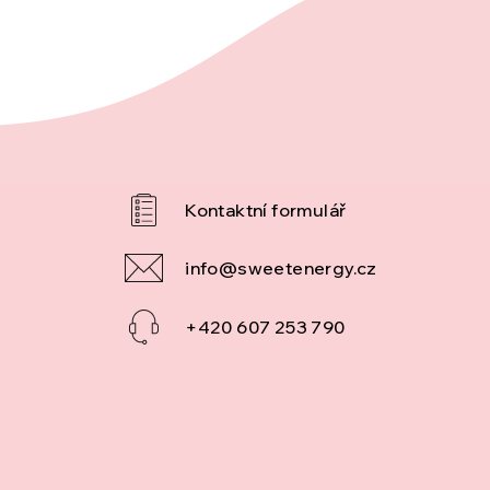
info
@
sweetenergy.cz
+420 607 253 790