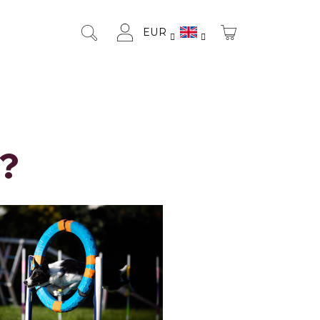
EUR
SHOPPING
Search
Login
CART
?