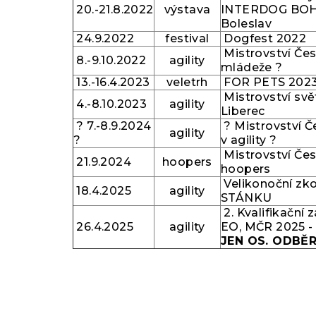
20.-21.8.2022
výstava
INTERDOG BOH
Boleslav
24.9.2022
festival
Dogfest 2022
Mistrovství Čes
8.-9.10.2022
agility
mládeže ?
13.-16.4.2023
veletrh
FOR PETS 202
Mistrovství svět
4.-8.10.2023
agility
Liberec
? 7.-8.9.2024
? Mistrovství Č
agility
?
v agility ?
Mistrovství Čes
21.9.2024
hoopers
hoopers
Velikonoční zk
18.4.2025
agility
STÁNKU
2. Kvalifikační
26.4.2025
agility
EO, MČR 2025 -
JEN OS. ODBĚ