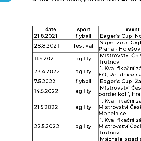
date
sport
event
21.8.2021
flyball
Eager’s Cup, N
Super zoo DogF
28.8.2021
festival
Praha - Holešov
Mistrovství ČR v
11.9.2021
agility
Trutnov
1. Kvalifikační
23.4.2022
agility
EO, Roudnice 
7.5.2022
flyball
Eager’s Cup, Ž
Mistrovství Čes
14.5.2022
agility
border kolií, Hr
1.
Kvalifikační 
21.5.2022
agility
Mistrovství Čes
Mohelnice
1. Kvalifikační 
22.5.2022
agility
Mistrovství Čes
Trutnov
Máchale, spadlo