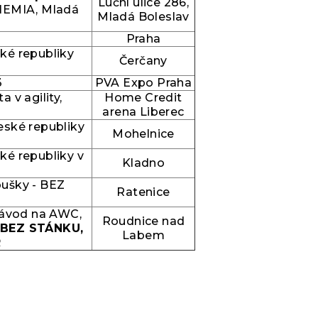
Luční ulice 286,
EMIA, Mladá
Mladá Boleslav
Praha
ké republiky
Čerčany
3
PVA Expo Praha
a v agility,
Home Credit
arena Liberec
eské republiky
Mohelnice
ké republiky v
Kladno
oušky - BEZ
Ratenice
 závod na AWC,
Roudnice nad
BEZ STÁNKU,
Labem
R