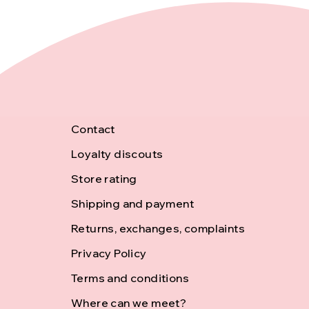
F
Contact
Loyalty discouts
o
Store rating
o
Shipping and payment
Returns, exchanges, complaints
t
Privacy Policy
Terms and conditions
e
Where can we meet?