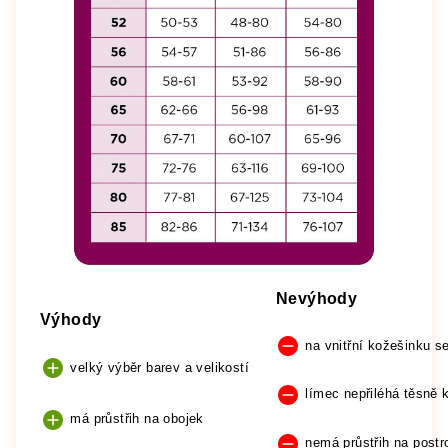
Nevýhody
Výhody
na vnitřní kožešinku se
velký výběr barev a velikostí
límec nepřiléhá těsně 
má průstřih na obojek
nemá průstřih na postr