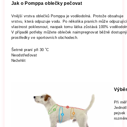
Jak o Pomppa oblečky pečovat
Vnější vrstva oblečků Pomppa je voděodolná. Protože obsahuje
vrstvu, která odpuzuje vodu. Po několika praních může odpuzujíc
vlastnost poklesnout, naopak tomu látka zůstává 100% voděodol
V případě potřeby můžete obleček naimpregnovat běžně dostupn
prostředky ve sportovních obchodech.
Šetrné praní při 30 ˚C
Neodstřeďovat
Nežehlit
Výběr
Při měř
Jednotl
pejsek 
rozměre