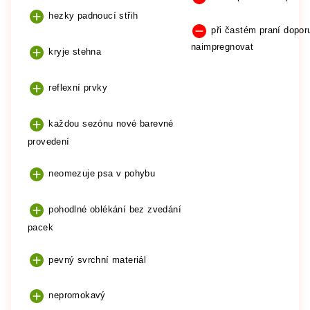
hezky padnoucí střih
při častém praní dopor
naimpregnovat
kryje stehna
reflexní prvky
každou sezónu nové barevné
provedení
neomezuje psa v pohybu
pohodlné oblékání bez zvedání
pacek
pevný svrchní materiál
nepromokavý