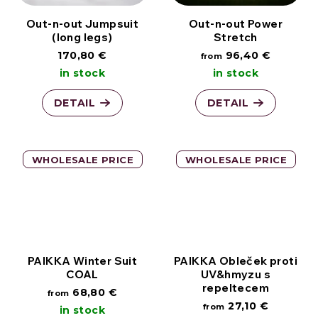
Out-n-out Jumpsuit
Out-n-out Power
(long legs)
Stretch
170,80 €
96,40 €
from
in stock
in stock
DETAIL
DETAIL
WHOLESALE PRICE
WHOLESALE PRICE
PAIKKA Winter Suit
PAIKKA Obleček proti
COAL
UV&hmyzu s
repeltecem
68,80 €
from
27,10 €
from
in stock