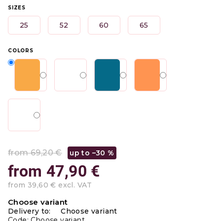
SIZES
25
52
60
65
COLORS
from 69,20 €
up to –30 %
from
47,90 €
from
39,60 €
excl. VAT
Measure
Choose variant
price:
Delivery to:
Choose variant
Code:
Choose variant