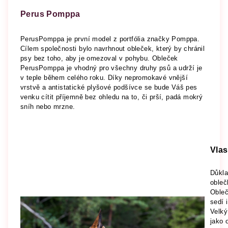
Perus Pomppa
PerusPomppa je první model z portfólia značky Pomppa.
Cílem společnosti bylo navrhnout obleček, který by chránil
psy bez toho, aby je omezoval v pohybu. Obleček
PerusPomppa je vhodný pro všechny druhy psů a udrží je
v teple během celého roku. Díky nepromokavé vnější
vrstvě a antistatické plyšové podšívce se bude Váš pes
venku cítit příjemně bez ohledu na to, či prší, padá mokrý
sníh nebo mrzne.
Vlas
Důkla
oble
Obleč
sedí 
Velký
jako 