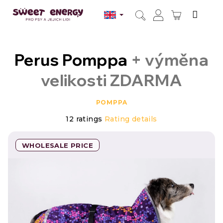
Skip
to
SHOPPI
content
Search
Login
CART
Perus Pomppa
+ výměna
velikosti ZDARMA
POMPPA
The
12 ratings
Rating details
average
product
rating
WHOLESALE PRICE
is
4,9
out
of
5
stars.