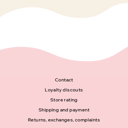
F
Contact
o
Loyalty discouts
Store rating
o
Shipping and payment
t
Returns, exchanges, complaints