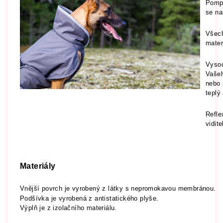
Pompp
se na
Všech
mater
Vysoc
Vašeh
nebo 
teplý
Refle
vidit
Materiály
Vnější povrch je vyrobený z látky s nepromokavou membránou.
Podšívka je vyrobená z antistatického plyše.
Výplň je z izolačního materiálu.