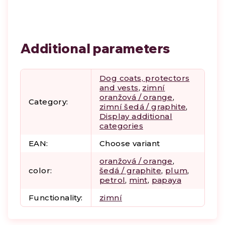
Additional parameters
Dog coats, protectors
and vests
,
zimní
oranžová / orange
,
Category
:
zimní šedá / graphite
,
Display additional
categories
EAN
:
Choose variant
oranžová / orange
,
color
:
šedá / graphite
,
plum
,
petrol
,
mint
,
papaya
Functionality
:
zimní