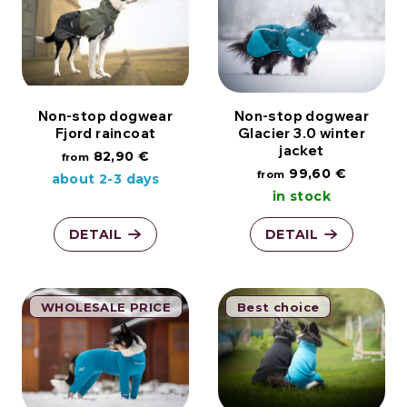
Non-stop dogwear
Non-stop dogwear
Fjord raincoat
Glacier 3.0 winter
jacket
82,90 €
from
99,60 €
from
about 2-3 days
in stock
DETAIL
DETAIL
WHOLESALE PRICE
Best choice