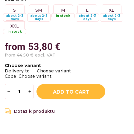
S
SM
M
L
XL
about 2-3
about 2-3
in stock
about 2-3
about 2-3
days
days
days
days
XXL
in stock
from
53,80 €
from
44,50 €
excl. VAT
Measure
Choose variant
price:
Delivery to:
Choose variant
Code:
Choose variant
−
+
ADD TO CART