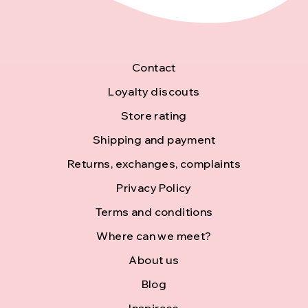
F
Contact
o
Loyalty discouts
Store rating
o
Shipping and payment
t
Returns, exchanges, complaints
e
Privacy Policy
r
Terms and conditions
Where can we meet?
About us
Blog