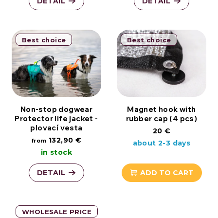
DETAIL
DETAIL
Best choice
Best choice
Non-stop dogwear
Magnet hook with
Protector life jacket -
rubber cap (4 pcs)
plovací vesta
20 €
132,90 €
from
about 2-3 days
in stock
DETAIL
ADD TO CART
WHOLESALE PRICE