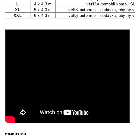
L
4 x 4,3 m
větší automobil kombi, SU
XL
5 x 4,3 m
velký automobil, dodávka, obytný v
XXL
6 x 4,3 m
velký automobil, dodávka, obytný v
DIMENSION