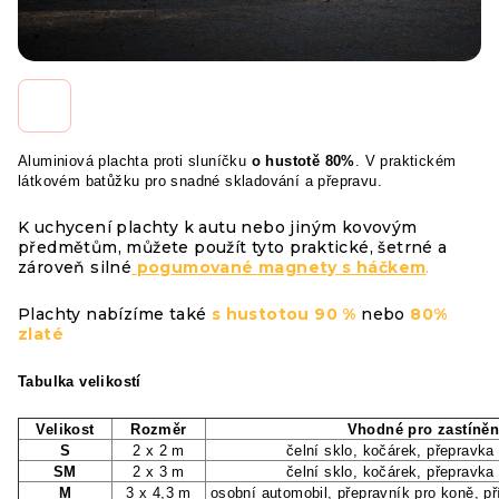
Aluminiová plachta proti sluníčku
o hustotě 80%
. V praktickém
látkovém batůžku pro snadné skladování a přepravu.
K uchycení plachty k autu nebo jiným kovovým
předmětům, můžete použít tyto praktické, šetrné a
zároveň silné
pogumované magnety s háčkem
.
Plachty nabízíme také
s hustotou 90 %
nebo
80%
zlaté
Tabulka velikostí
Velikost
Rozměr
Vhodné pro zastíněn
S
2 x 2 m
čelní sklo, kočárek, přepravka 
SM
2 x 3 m
čelní sklo, kočárek, přepravka 
M
3 x 4,3 m
osobní automobil, přepravník pro koně, pří