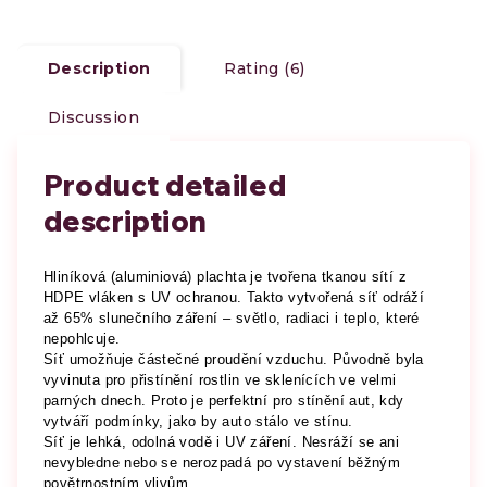
Description
Rating (6)
Discussion
Product detailed
description
Hliníková (aluminiová) plachta je tvořena tkanou sítí z
HDPE vláken s UV ochranou. Takto vytvořená síť odráží
až 65% slunečního záření – světlo, radiaci i teplo, které
nepohlcuje.
Síť umožňuje částečné proudění vzduchu. Původně byla
vyvinuta pro přistínění rostlin ve sklenících ve velmi
parných dnech. Proto je perfektní pro stínění aut, kdy
vytváří podmínky, jako by auto stálo ve stínu.
Síť je lehká, odolná vodě i UV záření. Nesráží se ani
nevybledne nebo se nerozpadá po vystavení běžným
povětrnostním vlivům.