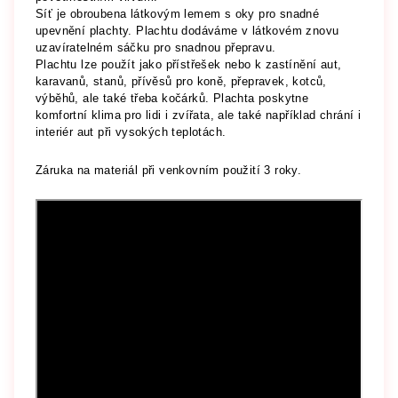
Síť je obroubena látkovým lemem s oky pro snadné
upevnění plachty. Plachtu dodáváme v látkovém znovu
uzavíratelném sáčku pro snadnou přepravu.
Plachtu lze použít jako přístřešek nebo k zastínění aut,
karavanů, stanů, přívěsů pro koně, přepravek, kotců,
výběhů, ale také třeba kočárků. Plachta poskytne
komfortní klima pro lidi i zvířata, ale také například chrání i
interiér aut při vysokých teplotách.
Záruka na materiál při venkovním použití 3 roky.