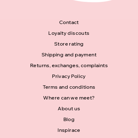
F
Contact
o
Loyalty discouts
Store rating
o
Shipping and payment
t
Returns, exchanges, complaints
e
Privacy Policy
r
Terms and conditions
Where can we meet?
About us
Blog
Inspirace