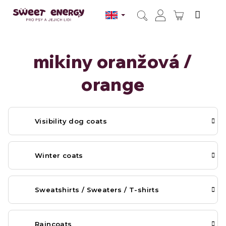
Skip
to
SHOPPI
content
Search
Login
CART
mikiny oranžová /
orange
Visibility dog coats
Winter coats
Sweatshirts / Sweaters / T-shirts
Raincoats