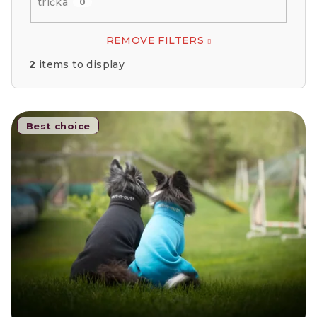
trička
0
REMOVE FILTERS
2
items to display
L
Best choice
i
s
t
o
f
p