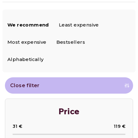
P
We recommend
Least expensive
r
o
Most expensive
Bestsellers
d
Alphabetically
u
c
Close filter
t
s
Price
o
31
€
119
€
r