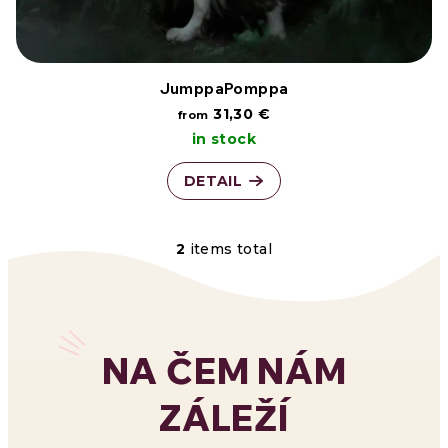
JumppaPomppa
31,30 €
from
in stock
DETAIL
2
items total
L
i
s
NA ČEM NÁM
t
ZÁLEŽÍ
i