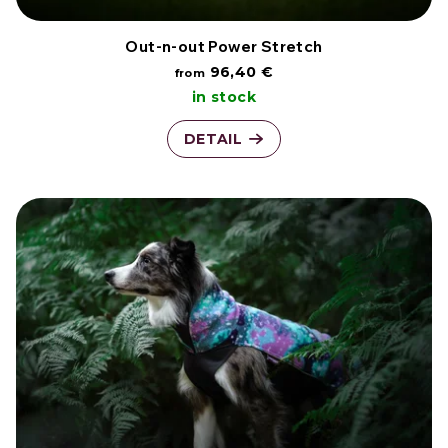
r
o
Out-n-out Power Stretch
96,40 €
from
d
in stock
u
DETAIL
c
t
s