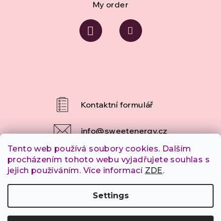
My order
info
@
sweetenergy.cz
Tento web používá soubory cookies. Dalším
+420 607 253 790
procházením tohoto webu vyjadřujete souhlas s
jejich používáním. Více informací
ZDE
.
Settings
Copyright 2026
SweetEnergy.cz
. All rights reserved.