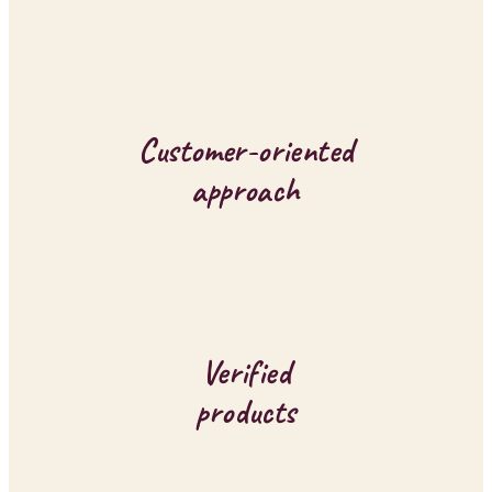
n
g
c
o
Customer-oriented
n
approach
t
r
o
l
Verified
s
products