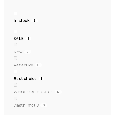
t
i
In stock
2
n
g
SALE
1
New
0
Reflective
0
Best choice
1
WHOLESALE PRICE
0
vlastní motiv
0